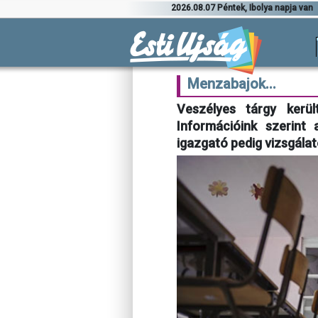
2026.08.07 Péntek, Ibolya napja van
Menzabajok...
Veszélyes tárgy kerül
Információink szerint 
igazgató pedig vizsgála