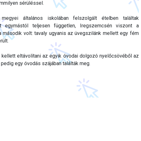
emmilyen sérüléssel.
egyei általános iskolában felszolgált ételben találtak
t egymástól teljesen független, Iregszemcsén viszont a
 második volt: tavaly ugyanis az üvegszilánk mellett egy fém
ült.
kellett eltávolítani az egyik óvodai dolgozó nyelőcsövéből az
 pedig egy óvodás szájában találták meg.