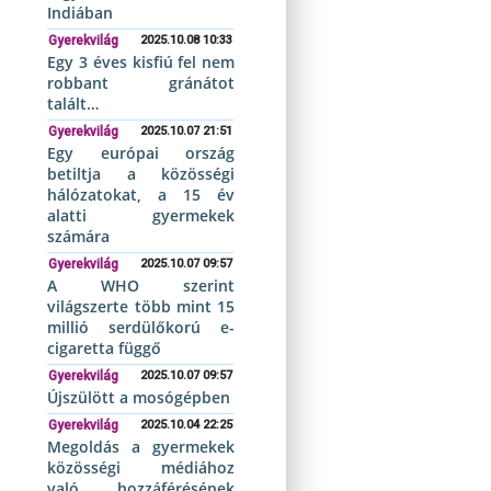
Indiában
Gyerekvilág
2025.10.08 10:33
Egy 3 éves kisfiú fel nem
robbant gránátot
talált…
Gyerekvilág
2025.10.07 21:51
Egy európai ország
betiltja a közösségi
hálózatokat, a 15 év
alatti gyermekek
számára
Gyerekvilág
2025.10.07 09:57
A WHO szerint
világszerte több mint 15
millió serdülőkorú e-
cigaretta függő
Gyerekvilág
2025.10.07 09:57
Újszülött a mosógépben
Gyerekvilág
2025.10.04 22:25
Megoldás a gyermekek
közösségi médiához
való hozzáférésének