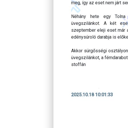
meg, így az eset nem járt s
Néhány hete egy Tolna m
üvegszilánkot. A két ese
szeptember eleji eset már a
edénysúroló darabja is előker
Akkor sürgősségi osztályon 
üvegszilánkot, a fémdarabot
stoffán
2025.10.18 10:01:33