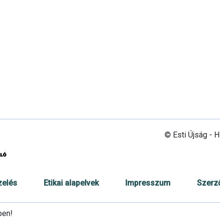
© Esti Újság - 
zelés
Etikai alapelvek
Impresszum
Szerz
ben!