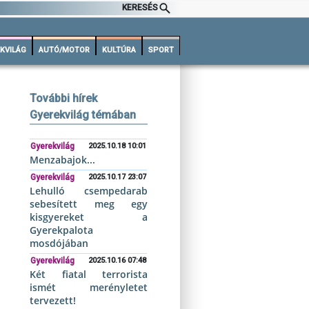
KERESÉS
KVILÁG
AUTÓ/MOTOR
KULTÚRA
SPORT
További hírek
Gyerekvilág témában
Gyerekvilág
2025.10.18 10:01
Menzabajok...
Gyerekvilág
2025.10.17 23:07
Lehulló csempedarab
sebesített meg egy
kisgyereket a
Gyerekpalota
mosdójában
Gyerekvilág
2025.10.16 07:48
Két fiatal terrorista
ismét merényletet
tervezett!