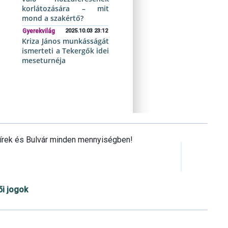
korlátozására – mit
mond a szakértő?
Gyerekvilág
2025.10.03 23:12
Kriza János munkásságát
ismerteti a Tekergők idei
meseturnéja
Hírek és Bulvár minden mennyiségben!
ői jogok
Cookie beállítások testre szabása