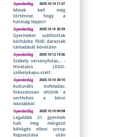
Gyerekvilág
2025.10.14 11:57
Minek kell még
történnie, hogy a
hatóság lépjen?
Gyerekvilág
2025.10.13 20:29
Gyermeket szállítottak
kórházba földi darazsak
támadását követően
Gyerekvilág
2025.10.12 15:56
Székely versenyfutás... -
Hivatalos LEGO-
székelykapu-szett
Gyerekvilág
2025.10.10 20:10
Kulturális önfeladás:
fokozatosan eltűnik a
sertéshús a bécsi
iskolákból
Gyerekvilág
2025.10.10 09:38
Legalább 21 gyermek
halt meg mérgező
köhögés elleni szirup
fogyasztása után