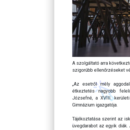
A szolgáltató arra következ
szigorúbb ellenőrzéseket v
„Az esetről mély aggoda
étkeztetés nagyobb fele
Józsefné, a XVIII. kerület
Gimnázium igazgatója.
Tájékoztatása szerint az is
üvegdarabot az egyik diák. 