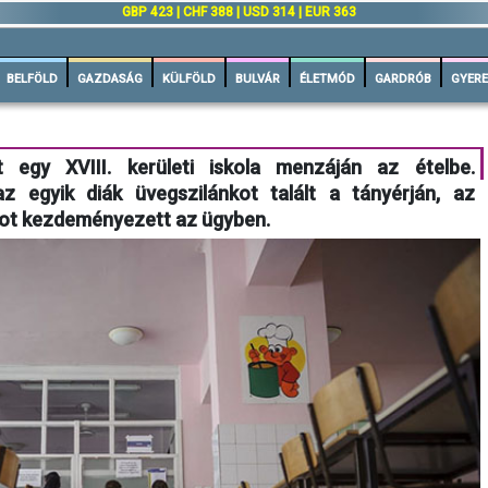
GBP 423 | CHF 388 | USD 314 | EUR 363
BELFÖLD
GAZDASÁG
KÜLFÖLD
BULVÁR
ÉLETMÓD
GARDRÓB
GYERE
t egy XVIII. kerületi iskola menzáján az ételbe.
az egyik diák üvegszilánkot talált a tányérján, az
tot kezdeményezett az ügyben.