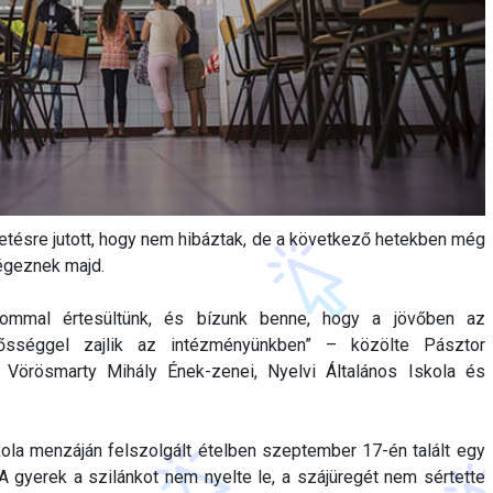
tetésre jutott, hogy nem hibáztak, de a következő hetekben még
égeznek majd.
lommal értesültünk, és bízunk benne, hogy a jövőben az
lősséggel zajlik az intézményünkben” – közölte Pásztor
i Vörösmarty Mihály Ének-zenei, Nyelvi Általános Iskola és
kola menzáján felszolgált ételben szeptember 17-én talált egy
A gyerek a szilánkot nem nyelte le, a szájüregét nem sértette