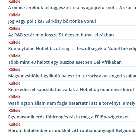
Külföld
A miniszterelnök felfüggesztette a nyugdíjreformot – A szoci
Külföld
Jog vagy politika? Sárközy börtönbe vonul
Külföld
Az R&B sztár mindössze 51 évesen hunyt el rákban
Külföld
Komolytalan Nobel-bizottság... - feszültségek a Nobel békedí
Külföld
Több mint 40 halott egy buszbalesetben Dél-Afrikában
Külföld
Magyar zsidókat gyilkoló palesztin terroristákat enged szaba
Külföld
Kémkedéssel kapcsolatos vádak a Nobel-díj odaítélése körül
Külföld
Washington állam nem fogja betartatni azt a törvényt, amely
Külföld
Egy második erős földrengés rázta meg a Fülöp-szigeteket
Külföld
Három fiatalember drónokkal vitt robbanóanyagot Belgiumb