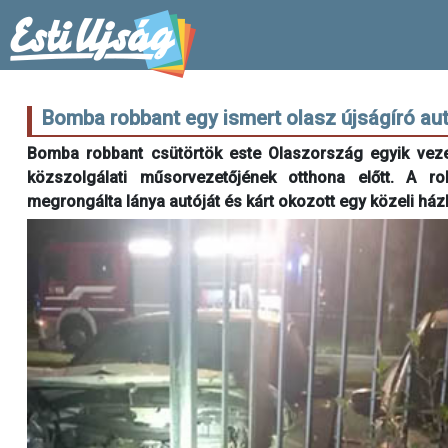
Bomba robbant egy ismert olasz újságíró aut
Bomba robbant csütörtök este Olaszország egyik veze
közszolgálati műsorvezetőjének otthona előtt. A ro
megrongálta lánya autóját és kárt okozott egy közeli ház