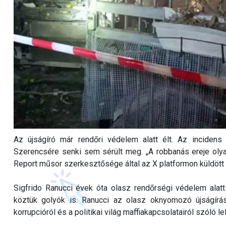
Az újságíró már rendőri védelem alatt élt. Az inciden
Szerencsére senki sem sérült meg. „A robbanás ereje olyan e
Report műsor szerkesztősége által az X platformon küldöt
Sigfrido Ranucci évek óta olasz rendőrségi védelem alat
köztük golyók is. Ranucci az olasz oknyomozó újságírá
korrupcióról és a politikai világ maffiakapcsolatairól szóló l