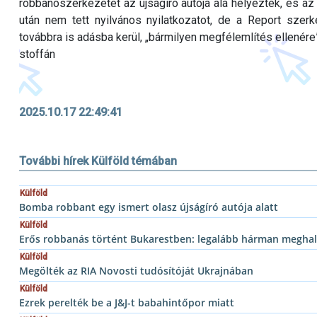
robbanószerkezetet az újságíró autója alá helyezték, és az
után nem tett nyilvános nyilatkozatot, de a Report sze
továbbra is adásba kerül, „bármilyen megfélemlítés ellenére”
stoffán
2025.10.17 22:49:41
További hírek Külföld témában
Külföld
Bomba robbant egy ismert olasz újságíró autója alatt
Külföld
Erős robbanás történt Bukarestben: legalább hárman meghal
Külföld
Megölték az RIA Novosti tudósítóját Ukrajnában
Külföld
Ezrek perelték be a J&J-t babahintőpor miatt