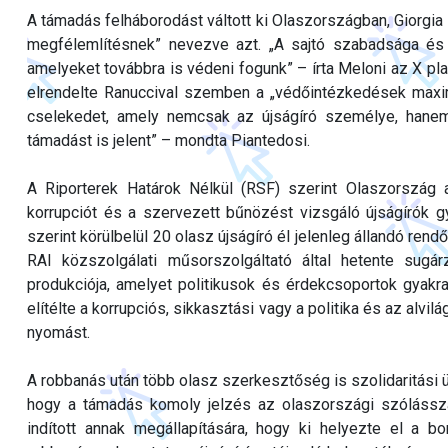
A támadás felháborodást váltott ki Olaszországban, Giorgia 
megfélemlítésnek” nevezve azt. „A sajtó szabadsága és 
amelyeket továbbra is védeni fogunk” – írta Meloni az X pl
elrendelte Ranuccival szemben a „védőintézkedések maxim
cselekedet, amely nemcsak az újságíró személye, hanem
támadást is jelent” – mondta Piantedosi.
A Riporterek Határok Nélkül (RSF) szerint Olaszország a
korrupciót és a szervezett bűnözést vizsgáló újságírók g
szerint körülbelül 20 olasz újságíró él jelenleg állandó rend
RAI közszolgálati műsorszolgáltató által hetente sugár
produkciója, amelyet politikusok és érdekcsoportok gyakra
elítélte a korrupciós, sikkasztási vagy a politika és az alv
nyomást.
A robbanás után több olasz szerkesztőség is szolidaritási 
hogy a támadás komoly jelzés az olaszországi szóláss
indított annak megállapítására, hogy ki helyezte el a b