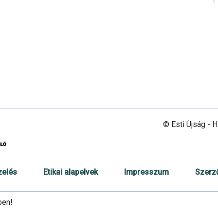
© Esti Újság - 
zelés
Etikai alapelvek
Impresszum
Szerz
ben!