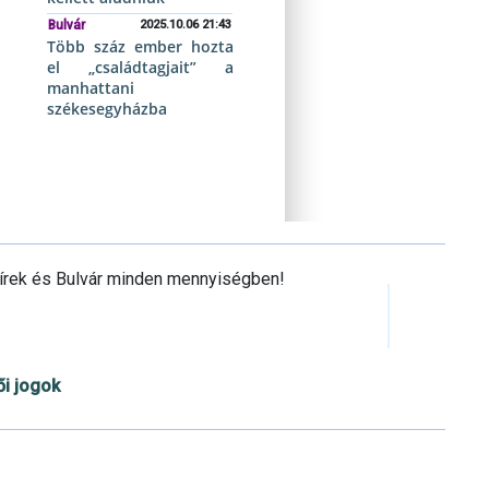
Bulvár
2025.10.06 21:43
Több száz ember hozta
el „családtagjait” a
manhattani
székesegyházba
Hírek és Bulvár minden mennyiségben!
ői jogok
Cookie beállítások testre szabása