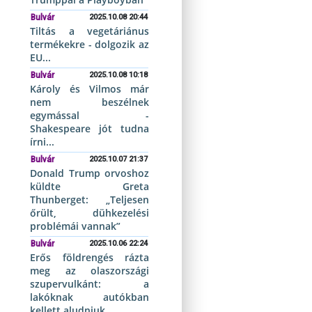
Bulvár
2025.10.08 20:44
Tiltás a vegetáriánus
termékekre - dolgozik az
EU...
Bulvár
2025.10.08 10:18
Károly és Vilmos már
nem beszélnek
egymással -
Shakespeare jót tudna
írni...
Bulvár
2025.10.07 21:37
Donald Trump orvoshoz
küldte Greta
Thunberget: „Teljesen
őrült, dühkezelési
problémái vannak”
Bulvár
2025.10.06 22:24
Erős földrengés rázta
meg az olaszországi
szupervulkánt: a
lakóknak autókban
kellett aludniuk