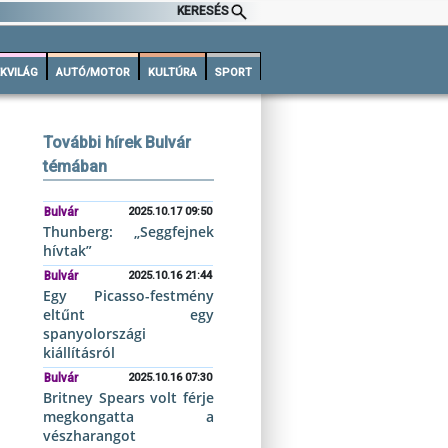
KERESÉS
KVILÁG
AUTÓ/MOTOR
KULTÚRA
SPORT
További hírek Bulvár
témában
Bulvár
2025.10.17 09:50
Thunberg: „Seggfejnek
hívtak”
Bulvár
2025.10.16 21:44
Egy Picasso-festmény
eltűnt egy
spanyolországi
kiállításról
Bulvár
2025.10.16 07:30
Britney Spears volt férje
megkongatta a
vészharangot