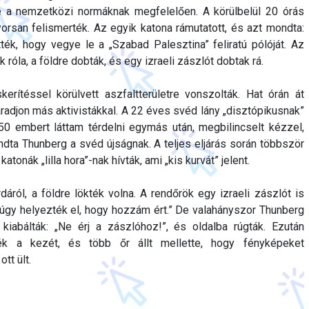
e a nemzetközi normáknak megfelelően. A körülbelül 20 órás
gyorsan felismerték. Az egyik katona rámutatott, és azt mondta:
ték, hogy vegye le a „Szabad Palesztina” feliratú pólóját. Az
ék róla, a földre dobták, és egy izraeli zászlót dobtak rá.
rítéssel körülvett aszfaltterületre vonszolták. Hat órán át
aradjon más aktivistákkal. A 22 éves svéd lány „disztópikusnak”
 50 embert láttam térdelni egymás után, megbilincselt kézzel,
dta Thunberg a svéd újságnak. A teljes eljárás során többször
katonák „lilla hora”-nak hívták, ami „kis kurvát” jelent.
dáról, a földre lökték volna. A rendőrök egy izraeli zászlót is
 úgy helyezték el, hogy hozzám ért.” De valahányszor Thunberg
kiabálták: „Ne érj a zászlóhoz!”, és oldalba rúgták. Ezután
tték a kezét, és több őr állt mellette, hogy fényképeket
tt ült.