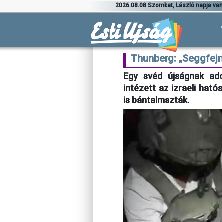
2026.08.08 Szombat, László napja va
Thunberg: „Seggfejn
Egy svéd újságnak ado
intézett az izraeli ható
is bántalmazták.