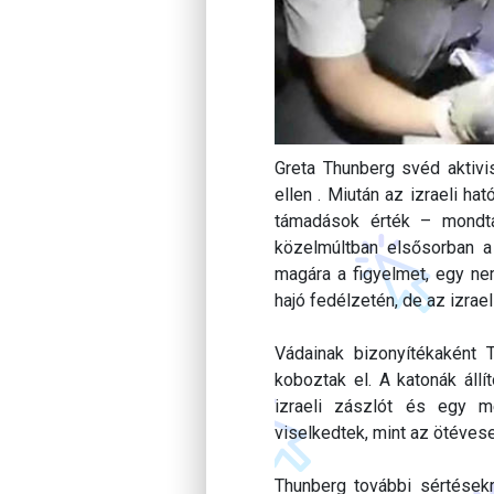
Greta Thunberg svéd aktivi
ellen . Miután az izraeli ha
támadások érték – mondta
közelmúltban elsősorban a p
magára a figyelmet, egy nem
hajó fedélzetén, de az izraeli
Vádainak bizonyítékaként T
koboztak el. A katonák állít
izraeli zászlót és egy me
viselkedtek, mint az ötévese
Thunberg további sértések