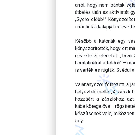
arról, hogy nem bántak vel
átkelés után az aktivistát 
„Gyere előbb!” Kényszerítet
izraeliek a kalapját is levett
Később a katonák egy vaske
kényszerítették, hogy ott m
nevezte a jelenetet. „Talán
homlokukkal a földön” – mon
is verték és rúgták. Svédül a 
Valahányszor felnézett a jár
helyeztek mellé. „A zászlót
hozzáért a zászlóhoz, azt 
kábelkötegelővel rögzíte
készítsenek vele, miközben o
sgy.