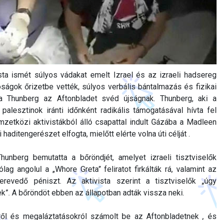
sta ismét súlyos vádakat emelt Izrael és az izraeli hadsereg
tóságok őrizetbe vették, súlyos verbális bántalmazás és fizikai
 Thunberg az Aftonbladet svéd újságnak. Thunberg, aki a
alesztinok iránti időnként radikális támogatásával hívta fel
zetközi aktivistákból álló csapattal indult Gázába a Madleen
 haditengerészet elfogta, mielőtt elérte volna úti célját .
hunberg bemutatta a bőröndjét, amelyet izraeli tisztviselők
ólag angolul a „Whore Greta” feliratot firkálták rá, valamint az
revedő péniszt. Az aktivista szerint a tisztviselők „úgy
k”. A bőröndöt ebben az állapotban adták vissza neki.
ről és megaláztatásokról számolt be az Aftonbladetnek , és