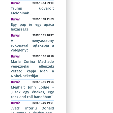
Bulvár
2025.10.14 09:13
Trump udvarolt
Meloninak…
Bulvár
2025.10.13 11:09
Egy pap és egy apáca
házassága
Bulvár
2025.10.11 18:37
A menyasszony
rokonával rajtakapja a
vőlegényt
Bulvár
2025.10.10 20:20
María Corina Machado
venezuelai ellenzéki
vezető kapja idén a
Nobel-békedíjat
Bulvár
2025.10.10 19:54
Meghalt John Lodge –
„Csak egy énekes, egy
rock and roll bandában”
Bulvár
2025.10.09 19:51
„Vad” interjú Donald
Trumppal a Playboyban