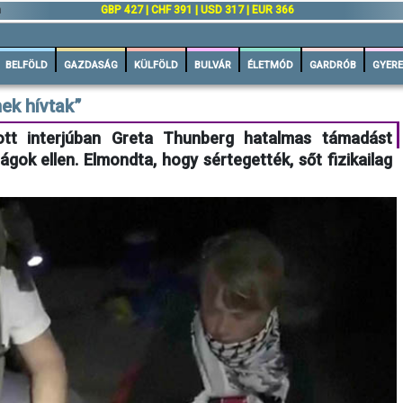
n
GBP 427 | CHF 391 | USD 317 | EUR 366
BELFÖLD
GAZDASÁG
KÜLFÖLD
BULVÁR
ÉLETMÓD
GARDRÓB
GYERE
ek hívtak”
tt interjúban Greta Thunberg hatalmas támadást
ságok ellen. Elmondta, hogy sértegették, sőt fizikailag