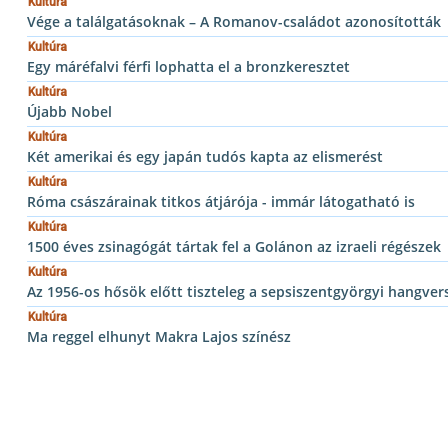
Kultúra
Vége a találgatásoknak – A Romanov-családot azonosították
Kultúra
Egy máréfalvi férfi lophatta el a bronzkeresztet
Kultúra
Újabb Nobel
Kultúra
Két amerikai és egy japán tudós kapta az elismerést
Kultúra
Róma császárainak titkos átjárója - immár látogatható is
Kultúra
1500 éves zsinagógát tártak fel a Golánon az izraeli régészek
Kultúra
Az 1956-os hősök előtt tiszteleg a sepsiszentgyörgyi hangve
Kultúra
Ma reggel elhunyt Makra Lajos színész