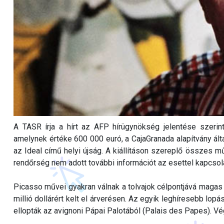
A TASR írja a hírt az AFP hírügynökség jelentése szerint.
amelynek értéke 600 000 euró, a CajaGranada alapítvány által
az Ideal című helyi újság. A kiállításon szereplő összes 
rendőrség nem adott további információt az esettel kapcsol
Picasso művei gyakran válnak a tolvajok célpontjává magas
millió dollárért kelt el árverésen. Az egyik leghíresebb lo
ellopták az avignoni Pápai Palotából (Palais des Papes). Vé