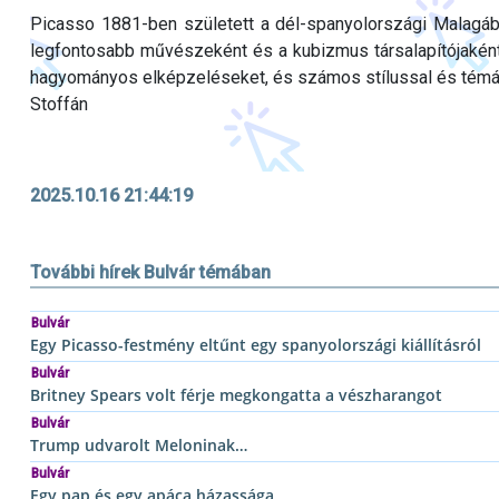
Picasso 1881-ben született a dél-spanyolországi Malagáb
legfontosabb művészeként és a kubizmus társalapítójaként
hagyományos elképzeléseket, és számos stílussal és témáva
Stoffán
2025.10.16 21:44:19
További hírek Bulvár témában
Bulvár
Egy Picasso-festmény eltűnt egy spanyolországi kiállításról
Bulvár
Britney Spears volt férje megkongatta a vészharangot
Bulvár
Trump udvarolt Meloninak…
Bulvár
Egy pap és egy apáca házassága