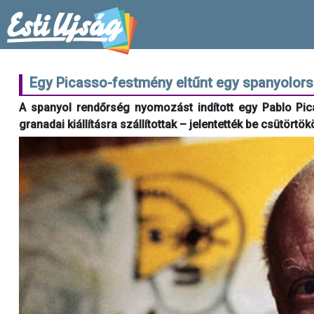
Egy Picasso-festmény eltűnt egy spanyolorszá
A spanyol rendőrség nyomozást indított egy Pablo Pi
granadai kiállításra szállítottak – jelentették be csütört