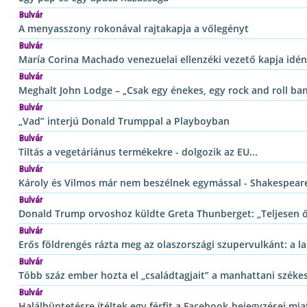
Bulvár
A menyasszony rokonával rajtakapja a vőlegényt
Bulvár
María Corina Machado venezuelai ellenzéki vezető kapja idén
Bulvár
Meghalt John Lodge – „Csak egy énekes, egy rock and roll b
Bulvár
„Vad” interjú Donald Trumppal a Playboyban
Bulvár
Tiltás a vegetáriánus termékekre - dolgozik az EU...
Bulvár
Károly és Vilmos már nem beszélnek egymással - Shakespeare j
Bulvár
Donald Trump orvoshoz küldte Greta Thunberget: „Teljesen ő
Bulvár
Erős földrengés rázta meg az olaszországi szupervulkánt: a l
Bulvár
Több száz ember hozta el „családtagjait” a manhattani szék
Bulvár
Halálbüntetésre ítéltek egy férfit a Facebook-bejegyzései mia