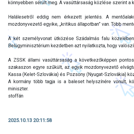
könnyebben sérült meg. A vasúttársaság közlése szerint a k
Halálesetről eddig nem érkezett jelentés. A mentőala
mozdonyvezető egyike, „kritikus állapotban” van. Több mentő
A két személyvonat ütközése Szádalmás falu közelében t
Belügyminisztérium kezdetben azt nyilatkozta, hogy valószín
A ZSSK állami vasúttársaság a következőképpen pontosít
szakaszon egyre szűkült, az egyik mozdonyvezető elvágta 
Kassa (Kelet-Szlovákia) és Pozsony (Nyugat-Szlovákia) köz
A kormány több tagja is a baleset helyszínére vonult, 
miniszter.
stoffán
2025.10.13 20:11:58