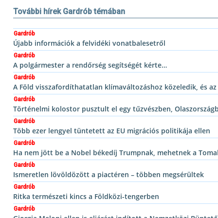
További hírek Gardrób témában
Gardrób
Újabb információk a felvidéki vonatbalesetről
Gardrób
A polgármester a rendőrség segítségét kérte…
Gardrób
A Föld visszafordíthatatlan klímaváltozáshoz közeledik, és az
Gardrób
Történelmi kolostor pusztult el egy tűzvészben, Olaszország
Gardrób
Több ezer lengyel tüntetett az EU migrációs politikája ellen
Gardrób
Ha nem jött be a Nobel békedíj Trumpnak, mehetnek a Tom
Gardrób
Ismeretlen lövöldözött a piactéren – többen megsérültek
Gardrób
Ritka természeti kincs a Földközi-tengerben
Gardrób