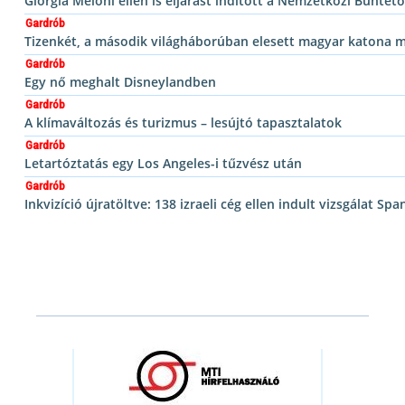
Giorgia Meloni ellen is eljárást indított a Nemzetközi Büntet
Gardrób
Tizenkét, a második világháborúban elesett magyar katona m
Gardrób
Egy nő meghalt Disneylandben
Gardrób
A klímaváltozás és turizmus – lesújtó tapasztalatok
Gardrób
Letartóztatás egy Los Angeles-i tűzvész után
Gardrób
Inkvizíció újratöltve: 138 izraeli cég ellen indult vizsgálat S