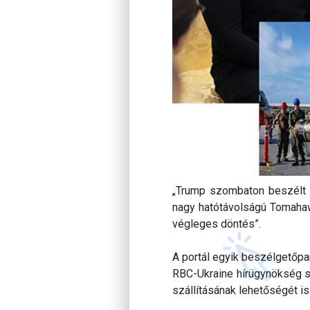
„Trump szombaton beszélt Z
nagy hatótávolságú Tomahawk
végleges döntés”.
A portál egyik beszélgetőpar
RBC-Ukraine hírügynökség sz
szállításának lehetőségét is