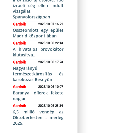
izraeli cég ellen indult
vizsgálat
Spanyolországban
Gardrób
2025.10.07 16:21
Összeomlott egy épület
Madrid központjában
Gardrób
2025.10.06 22:13
A hivatalos provokátor
kiutasítva...
Gardrób
2025.10.06 17:23
Nagyarányú
természetkárosítás és
károkozás Besnyőn
Gardrób
2025.10.06 10:07
Baranyai dílerek fekete
napjai
Gardrób
2025.10.05 23:39
6,5 millió vendég az
Oktoberfesten - mérleg
2025.