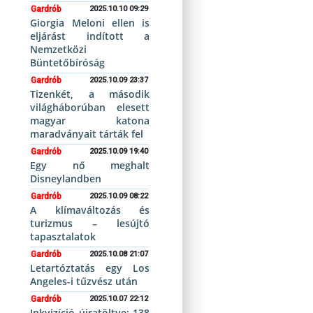
Gardrób
2025.10.10 09:29
Giorgia Meloni ellen is
eljárást indított a
Nemzetközi
Büntetőbíróság
Gardrób
2025.10.09 23:37
Tizenkét, a második
világháborúban elesett
magyar katona
maradványait tárták fel
Gardrób
2025.10.09 19:40
Egy nő meghalt
Disneylandben
Gardrób
2025.10.09 08:22
A klímaváltozás és
turizmus – lesújtó
tapasztalatok
Gardrób
2025.10.08 21:07
Letartóztatás egy Los
Angeles-i tűzvész után
Gardrób
2025.10.07 22:12
Inkvizíció újratöltve: 138