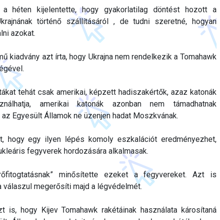
 héten kijelentette, hogy gyakorlatilag döntést hozott a
rajnának történő szállításáról , de tudni szeretné, hogyan
lni azokat.
mű kiadvány azt írta, hogy Ukrajna nem rendelkezik a Tomahawk
égével.
kat tehát csak amerikai, képzett hadiszakértők, azaz katonák
ználhatja, amerikai katonák azonban nem támadhatnak
y az Egyesült Államok ne üzenjen hadat Moszkvának.
tt, hogy egy ilyen lépés komoly eszkalációt eredményezhet,
kleáris fegyverek hordozására alkalmasak.
rőfitogtatásnak” minősítette ezeket a fegyvereket. Azt is
válaszul megerősíti majd a légvédelmét.
t is, hogy Kijev Tomahawk rakétáinak használata károsítaná