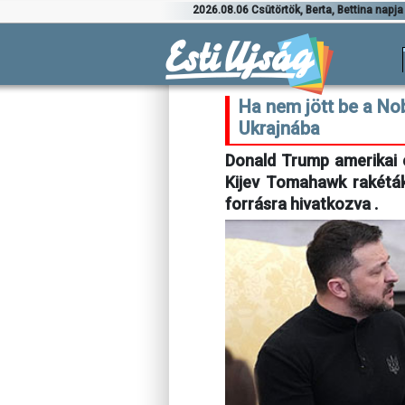
2026.08.06 Csütörtök, Berta, Bettina napja
Ha nem jött be a N
Ukrajnába
Donald Trump amerikai e
Kijev Tomahawk rakéták
forrásra hivatkozva .