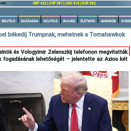
 van
GBP 422 | CHF 387 | USD 314 | EUR 362
BELFÖLD
GAZDASÁG
KÜLFÖLD
BULVÁR
ÉLETMÓD
GARDRÓB
GYERE
obel békedíj Trumpnak, mehetnek a Tomahawkok
lnök és Vologyimir Zelenszkij telefonon megvitatták
 fogadásának lehetőségét – jelentette az Axios két