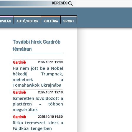
KERESÉS
KVILÁG
AUTÓ/MOTOR
KULTÚRA
SPORT
További hírek Gardrób
témában
Gardrób
2025.10.11 19:39
Ha nem jött be a Nobel
békedíj Trumpnak,
mehetnek a
Tomahawkok Ukrajnába
Gardrób
2025.10.11 19:10
Ismeretlen lövöldözött a
piactéren – többen
megsérültek
Gardrób
2025.10.10 19:30
Ritka természeti kincs a
Földközi-tengerben