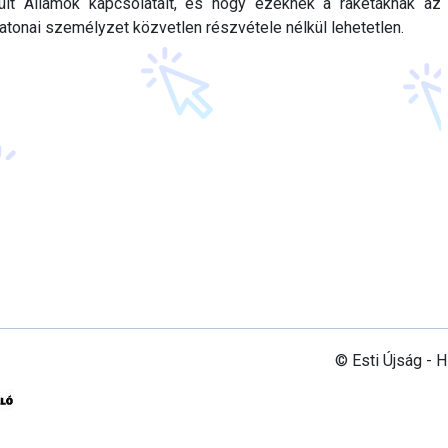
lt Államok kapcsolatait, és hogy ezeknek a rakétáknak az
atonai személyzet közvetlen részvétele nélkül lehetetlen.
© Esti Újság - 