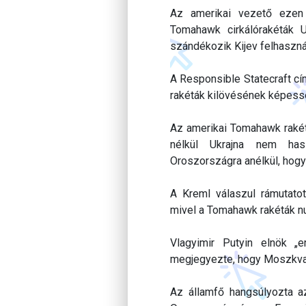
Az amerikai vezető ezen a
Tomahawk cirkálórakéták Uk
szándékozik Kijev felhaszná
A Responsible Statecraft cí
rakéták kilövésének képess
Az amerikai Tomahawk rakétá
nélkül Ukrajna nem has
Oroszországra anélkül, hog
A Kreml válaszul rámutato
mivel a Tomahawk rakéták nu
Vlagyimir Putyin elnök „e
megjegyezte, hogy Moszkva 
Az államfő hangsúlyozta az