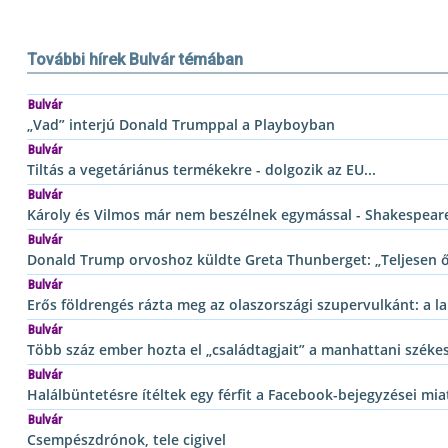
További hírek Bulvár témában
Bulvár
„Vad” interjú Donald Trumppal a Playboyban
Bulvár
Tiltás a vegetáriánus termékekre - dolgozik az EU...
Bulvár
Károly és Vilmos már nem beszélnek egymással - Shakespeare j
Bulvár
Donald Trump orvoshoz küldte Greta Thunberget: „Teljesen ő
Bulvár
Erős földrengés rázta meg az olaszországi szupervulkánt: a l
Bulvár
Több száz ember hozta el „családtagjait” a manhattani szék
Bulvár
Halálbüntetésre ítéltek egy férfit a Facebook-bejegyzései mia
Bulvár
Csempészdrónok, tele cigivel