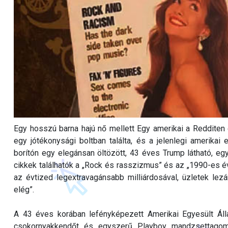
Egy hosszú barna hajú nő mellett Egy amerikai a Reddite
egy jótékonysági boltban találta, és a jelenlegi amerikai
borítón egy elegánsan öltözött, 43 éves Trump látható, egy
cikkek találhatók a „Rock és rasszizmus” és az „1990-es év
az évtized legextravagánsabb milliárdosával, üzletek lezár
elég”.
A 43 éves korában lefényképezett Amerikai Egyesült Álla
csokornyakkendőt és egyszerű Playboy mandzsettagomb