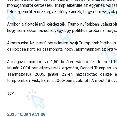
monogámiáról kérdezték, Trump elkerülte az egyenes választ
feleségemről, ami az egyik előnye annak, hogy nem vagyok p
Amikor a flörtölésről kérdezték, Trump nyíltabban válaszolt
hogy nem, akkor hazudna, vagy egy politikus próbálná megsz
Álommunka Az interjú betekintést nyújt Trump ambícióiba is
csillogása iránt, és azt mondta, hogy „álommunkája” az lett
A magazint mindössze 1,50 dollárért vásárolták, de most 10
Miután 2004-ben eljegyezték egymást, Donald Trump és kor
származású), 2005. január 22-én házasodtak össze a 
templomban. Fiuk, Barron, 2006-ban született. A most 18 év
sgy.
2025.10.09 19:51:09