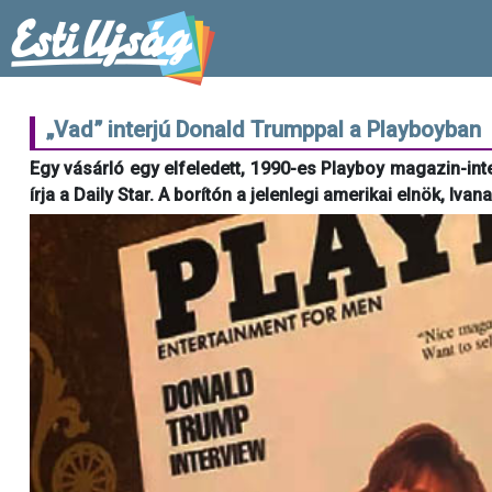
„Vad” interjú Donald Trumppal a Playboyban
Egy vásárló egy elfeledett, 1990-es Playboy magazin-inte
írja a Daily Star. A borítón a jelenlegi amerikai elnök, Iv