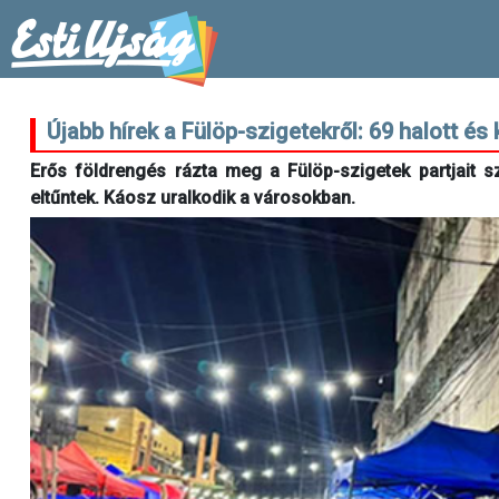
Újabb hírek a Fülöp-szigetekről: 69 halott é
Erős földrengés rázta meg a Fülöp-szigetek partjait 
eltűntek. Káosz uralkodik a városokban.