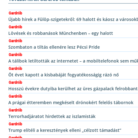
Gardrób
Újabb hírek a Fülöp-szigetekről: 69 halott és káosz a városo
Gardrób
Lövések és robbanások Münchenben – egy halott
Gardrób
Szombaton a tiltás ellenére lesz Pécsi Pride
Gardrób
A tálibok letiltották az internetet – a mobiltelefonok sem m
Gardrób
Öt évet kapott a kisbabáját fogyatékosságig rázó nő
Gardrób
Hosszú évekre dutyiba kerülhet az üres gázpalack felrobban
Gardrób
A prágai étteremben megkéselt drónokért felelős tábornok
Gardrób
Terrorhadjáratot hirdettek az iszlamisták
Gardrób
Trump elítéli a keresztények elleni „célzott támadást”