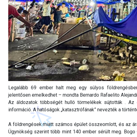
Legalább 69 ember halt meg egy súlyos földrengésben
jelentősen emelkedhet – mondta Bernardo Rafaelito Alejand
Az áldozatok többségét hulló törmelékek sújtották . Az
információ. A hatóságok „katasztrófának” nevezték a történt
A földrengések miatt számos épület összeomlott, és az á
Ügynökség szerint több mint 140 ember sérült meg. Bogo Ci