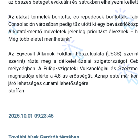
az összes beteget evakuálni és sátrakban elhelyezni kellett
Az utakat törmelék borította, és repedések borították. Ta
Consolación városában pedig tűz ütött ki egy bevásárlóköz
A kutató-mentő műveletek jelenleg prioritást élveznek – 
Még több életet menthetünk.”
Az Egyesült Államok Földtani Főszolgálata (USGS) szerin
szerint) rázta meg a délkelet-ázsiai szigetországot Ce
mélységben. A Fülöp-szigeteki Vulkanológiai és Szeizmol
magnitúdója elérte a 4,8-as erősségűt. Aznap este már ko
járó lehetséges cunami lehetőségére.
stoffán
2025.10.01 09:23:45
További hírek Gardrób témában