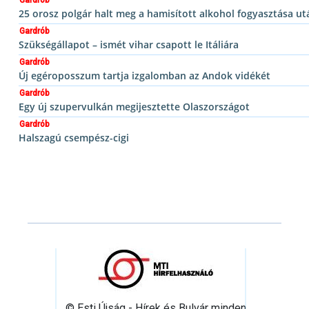
Gardrób
25 orosz polgár halt meg a hamisított alkohol fogyasztása ut
Gardrób
Szükségállapot – ismét vihar csapott le Itáliára
Gardrób
Új egéroposszum tartja izgalomban az Andok vidékét
Gardrób
Egy új szupervulkán megijesztette Olaszországot
Gardrób
Halszagú csempész-cigi
© Esti Újság - Hírek és Bulvár minden