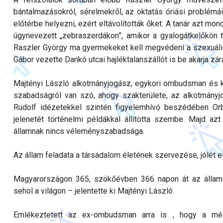
bántalmazásokról, sérelmekről, az oktatás óriási problémáir
előtérbe helyezni, ezért eltávolították őket. A tanár azt mon
úgynevezett „zebraszerdákon”, amikor a gyalogátkelőkön tá
Raszler György ma gyermekeket kell megvédeni a szexuális 
Gábor vezette Dankó utcai hajléktalanszállót is be akarja zára
Majtényi László alkotmányjogász, egykori ombudsman és köz
szabadságról van szó, ahogy szakterülete, az alkotmányjo
Rudolf idézetekkel szintén figyelemhívó beszédében Or
jelenetét történelmi példákkal állította szembe. Majd a
államnak nincs véleményszabadsága.
Az állam feladata a társadalom életének szervezése, jólét 
Magyarországon 365, szökőévben 366 napon át az állam 
sehol a világon – jelentette ki Majtényi László.
Emlékeztetett az ex-ombudsman arra is , hogy a még