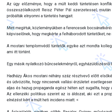
Az ügy előzménye, hogy a múlt keddi tüntetésen konfli
összeszólalkozott Reisz Péter Pál szerzetessel, miután
próbálták elnyomni a tüntetés hangjait.
Mint megírtuk, közleményükben a ferencesek bocsánatkérés
képviselőnek, hogy megkérte a felháborodott tüntetőket, n
A mostani templomvédő tüntetők egyike azt mondta kollegá
ami itt történt.
Egy másik nyilatkozó bűncselekményről, egyházüldözésről 
Hadházy Ákos mostani néhány száz résztvevő előtt elsőkén
és üdvözölte, hogy nincsenek vallási érzületet esetlegesen 
aljas és hazug propaganda egész héten azt sugallta, hogy 
Az ellenzéki politikus szerint az is áldozat, aki ezt a pro
elnézést kért a múlt heti incidens miatt. <
A felszólalók sorában előbb Raszler György művészett