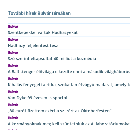
További hírek Bulvár témában
Bulvár
Szentképekkel várták Hadházyékat
Bulvár
Hadházy feljelentést tesz
Bulvár
Szó szerint eltapsoltat 40 milliót a közmédia
Bulvár
A Balti-tenger élővilága elkezdte enni a második világhábor
Bulvár
Kihalás fenyegeti a ritka, szokatlan étvágyú madarat, amely k
Bulvár
Van Dyke 99 évesen is sportol
Bulvár
„80 eurót fizettem ezért a sz..rért az Oktoberfesten”
Bulvár
A kormányoknak meg kell szüntetniük az AI laboratóriumoka