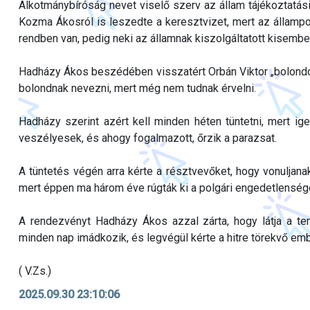
Alkotmánybíróság nevet viselő szerv az állam tájékoztatá
Kozma Ákosról is leszedte a keresztvizet, mert az állampolg
rendben van, pedig neki az államnak kiszolgáltatott kisembe
Hadházy Ákos beszédében visszatért Orbán Viktor „bolondo
bolondnak nevezni, mert még nem tudnak érvelni.
Hadházy szerint azért kell minden héten tüntetni, mert i
veszélyesek, és ahogy fogalmazott, őrzik a parazsat.
A tüntetés végén arra kérte a résztvevőket, hogy vonulja
mert éppen ma három éve rúgták ki a polgári engedetlensége
A rendezvényt Hadházy Ákos azzal zárta, hogy látja a t
minden nap imádkozik, és legvégül kérte a hitre törekvő emb
( V.Zs.)
2025.09.30 23:10:06