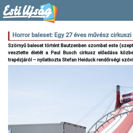
Horror baleset: Egy 27 éves művész cirkusz
Szörnyű baleset történt Bautzenben szombat este (szepte
vesztette életét a Paul Busch cirkusz előadása közb
trapézjáról – nyilatkozta Stefan Heiduck rendőrségi szó