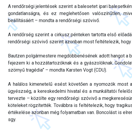
A rendőrségi jelentések szerint a balesetet ipari balesetként
gondatlanságra, és ez meglehetősen valószínűtlen, mi
beállításáért – mondta a rendőrségi szóvivő.
A rendőrség szerint a cirkusz pénteken tartotta első előad
rendőrségi szóvivő szerint azonban most feltételezik, hogy a
Bautzen polgármestere megdöbbenésének adott hangot a ba
fejezem ki a hozzátartozóknak és a gyászolóknak. Gondolata
szörnyű tragédia” – mondta Karsten Vogt (CDU).
A halálos kimenetelű esést követően a nyomozók most a 
ügyészség, a kereskedelmi hivatal és a munkáltatói felelő
tervezte – közölte egy rendőrségi szóvivő a megkeresésünk
köteleket rögzítették. Továbbra is feltételezik, hogy tragik
értékelése azonban még folyamatban van. Boncolást is elre
sgy.