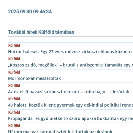
2025.09.30 09:46:34
További hírek Külföld témában
Külföld
Horror baleset: Egy 27 éves művész cirkuszi előadás közben
Külföld
„Koszos zsidó, megöllek” – brutális antiszemita támadás egy o
Külföld
Mormonokat mészároltak
Külföld
Az év első havazása káoszt okozott – több hágót is lezártak
Külföld
40 halott, köztük kilenc gyermek egy dél-indiai politikai re
Külföld
Propaganda- és gyűlöletkeltő szórólapokra bukkantak egy m
Külföld
Három magyar katonatisztet kitiltottak az ukránok