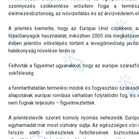
szennyezés csökkentése erősíteni fogja a természe
élelmezésbiztonság, az ivóvízellátás és az árvízvédelem el
A jelentés kiemelte, hogy az Európai Unió csökkenti 
tüzelőanyagok használatát, miközben 2005 óta megkétszere
évben jelentős előrelépés történt a levegőminőség javítá
hatékonyság növelése terén is.
Felhívták a figyelmet ugyanakkor, hogy az európai szárazf
sokféleség
a fenntarthatatlan termelési módok és fogyasztási szokások
állapotának európai romlása várhatóan folytatódni fog, és 
nem fognak teljesülni – figyelmeztettek.
A jelentéstevők szerint komoly nyomás nehezedik Európa 
egyharmadát már most vízhiány sújtja. Az egészséges vízi 
felszín alatti vízkészletek feltöltésének biztosít