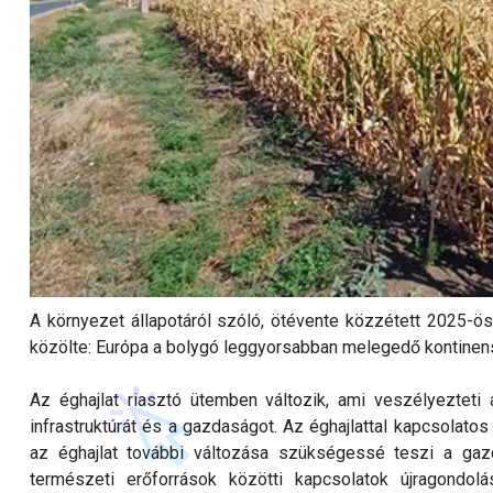
A környezet állapotáról szóló, ötévente közzétett 2025-
közölte: Európa a bolygó leggyorsabban melegedő kontinen
Az éghajlat riasztó ütemben változik, ami veszélyezteti
infrastruktúrát és a gazdaságot. Az éghajlattal kapcsolato
az éghajlat további változása szükségessé teszi a gazd
természeti erőforrások közötti kapcsolatok újragond