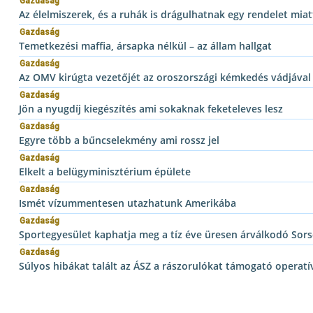
Gazdaság
Az élelmiszerek, és a ruhák is drágulhatnak egy rendelet miat
Gazdaság
Temetkezési maffia, ársapka nélkül – az állam hallgat
Gazdaság
Az OMV kirúgta vezetőjét az oroszországi kémkedés vádjával
Gazdaság
Jön a nyugdíj kiegészítés ami sokaknak feketeleves lesz
Gazdaság
Egyre több a bűncselekmény ami rossz jel
Gazdaság
Elkelt a belügyminisztérium épülete
Gazdaság
Ismét vízummentesen utazhatunk Amerikába
Gazdaság
Sportegyesület kaphatja meg a tíz éve üresen árválkodó Sor
Gazdaság
Súlyos hibákat talált az ÁSZ a rászorulókat támogató operat