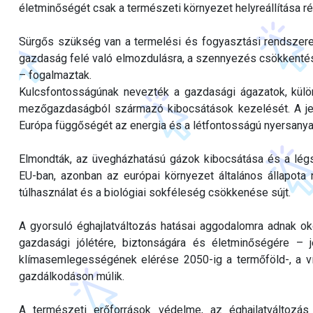
életminőségét csak a természeti környezet helyreállítása ré
Sürgős szükség van a termelési és fogyasztási rendszerek
gazdaság felé való elmozdulásra, a szennyezés csökkentés
– fogalmaztak.
Kulcsfontosságúnak nevezték a gazdasági ágazatok, kül
mezőgazdaságból származó kibocsátások kezelését. A jel
Európa függőségét az energia és a létfontosságú nyersanya
Elmondták, az üvegházhatású gázok kibocsátása és a légs
EU-ban, azonban az európai környezet általános állapota
túlhasználat és a biológiai sokféleség csökkenése sújt.
A gyorsuló éghajlatváltozás hatásai aggodalomra adnak oko
gazdasági jólétére, biztonságára és életminőségére – j
klímasemlegességének elérése 2050-ig a termőföld-, a ví
gazdálkodáson múlik.
A természeti erőforrások védelme, az éghajlatváltozá