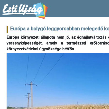
Európa a bolygó leggyorsabban melegedő k
Európa környezeti állapota nem jó, az éghajlatváltozás
versenyképességét, amely a természeti erőforrá
környezetvédelmi ügynöksége hétfőn.