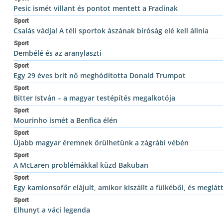
Pesic ismét villant és pontot mentett a Fradinak
Sport
Csalás vádja! A téli sportok ászának bíróság elé kell állnia
Sport
Dembélé és az aranylaszti
Sport
Egy 29 éves brit nő meghódította Donald Trumpot
Sport
Bitter István – a magyar testépítés megalkotója
Sport
Mourinho ismét a Benfica élén
Sport
Újabb magyar éremnek örülhetünk a zágrábi vébén
Sport
A McLaren problémákkal küzd Bakuban
Sport
Egy kamionsofőr elájult, amikor kiszállt a fülkéből, és meglátt
Sport
Elhunyt a váci legenda