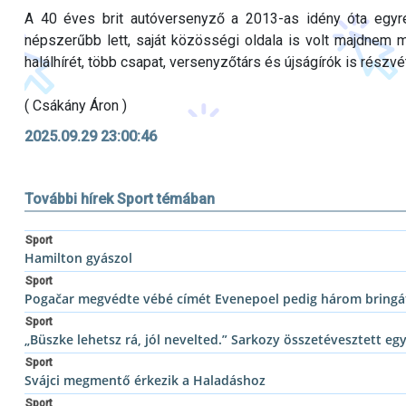
A 40 éves brit autóversenyző a 2013-as idény óta egyre 
népszerűbb lett, saját közösségi oldala is volt majdnem m
halálhírét, több csapat, versenyzőtárs és újságírók is részvét
( Csákány Áron )
2025.09.29 23:00:46
További hírek Sport témában
Sport
Hamilton gyászol
Sport
Pogačar megvédte vébé címét Evenepoel pedig három bringát
Sport
„Büszke lehetsz rá, jól nevelted.” Sarkozy összetévesztett 
Sport
Svájci megmentő érkezik a Haladáshoz
Sport