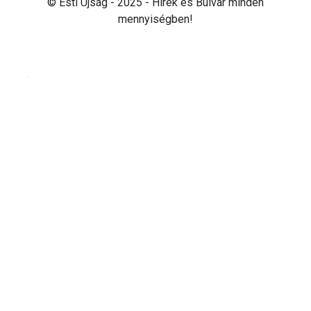
© Esti Újság - 2025 - Hírek és Bulvár minden
mennyiségben!
Cookie beállítások testre szabása