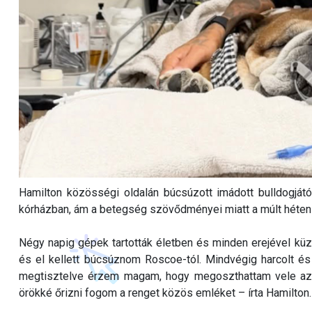
Hamilton közösségi oldalán búcsúzott imádott bulldogjátó
kórházban, ám a betegség szövődményei miatt a múlt héten leá
Négy napig gépek tartották életben és minden erejével kü
és el kellett búcsúznom Roscoe-tól. Mindvégig harcolt és
megtisztelve érzem magam, hogy megoszthattam vele az 
örökké őrizni fogom a renget közös emléket – írta Hamilton.