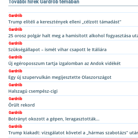
További hírek Gardrób témában
Gardrób
Trump elítéli a keresztények elleni „célzott támadást”
Gardrób
25 orosz polgár halt meg a hamisított alkohol fogyasztása ut
Gardrób
Szükségállapot – ismét vihar csapott le Itáliára
Gardrób
Új egéroposszum tartja izgalomban az Andok vidékét
Gardrób
Egy új szupervulkán megijesztette Olaszországot
Gardrób
Halszagú csempész-cigi
Gardrób
Örült rekord
Gardrób
Botrányt okozott a gépen, leragasztották...
Gardrób
Trump kiakadt: vizsgálatot követel a „hármas szabotázs” utá