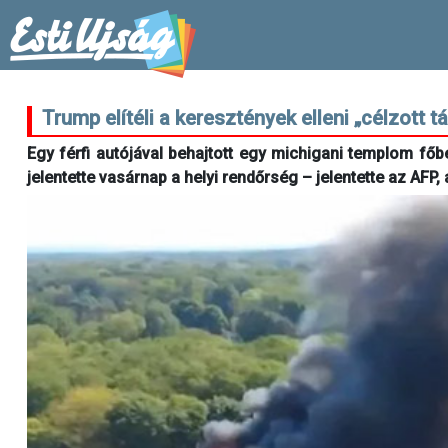
Trump elítéli a keresztények elleni „célzott 
Egy férfi autójával behajtott egy michigani templom főbe
jelentette vasárnap a helyi rendőrség – jelentette az AF