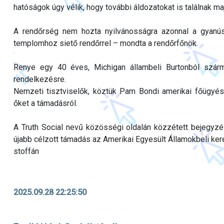
hatóságok úgy vélik, hogy további áldozatokat is találnak ma
A rendőrség nem hozta nyilvánosságra azonnal a gyanúsí
templomhoz siető rendőrrel – mondta a rendőrfőnök.
Renye egy 40 éves, Michigan állambeli Burtonból szárma
rendelkezésre.
Nemzeti tisztviselők, köztük Pam Bondi amerikai főügyész
őket a támadásról.
A Truth Social nevű közösségi oldalán közzétett bejegyzé
újabb célzott támadás az Amerikai Egyesült Államokbeli kere
stoffán
2025.09.28 22:25:50