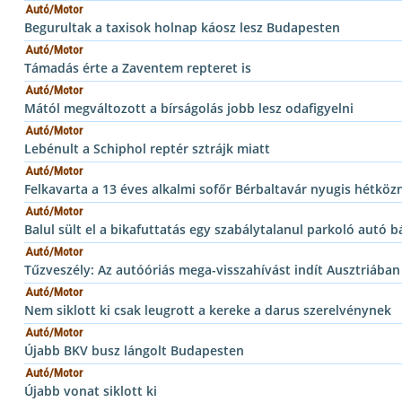
Autó/Motor
Begurultak a taxisok holnap káosz lesz Budapesten
Autó/Motor
Támadás érte a Zaventem repteret is
Autó/Motor
Mától megváltozott a bírságolás jobb lesz odafigyelni
Autó/Motor
Lebénult a Schiphol reptér sztrájk miatt
Autó/Motor
Felkavarta a 13 éves alkalmi sofőr Bérbaltavár nyugis hétköz
Autó/Motor
Balul sült el a bikafuttatás egy szabálytalanul parkoló autó b
Autó/Motor
Tűzveszély: Az autóóriás mega-visszahívást indít Ausztriában
Autó/Motor
Nem siklott ki csak leugrott a kereke a darus szerelvénynek
Autó/Motor
Újabb BKV busz lángolt Budapesten
Autó/Motor
Újabb vonat siklott ki