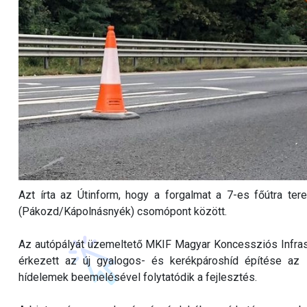
Azt írta az Útinform, hogy a forgalmat a 7-es főútra te
(Pákozd/Kápolnásnyék) csomópont között.
Az autópályát üzemeltető MKIF Magyar Koncessziós Infrastr
érkezett az új gyalogos- és kerékpároshíd építése az
hídelemek beemelésével folytatódik a fejlesztés.