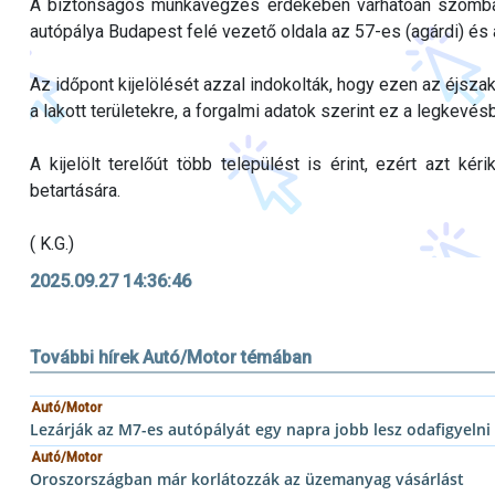
A biztonságos munkavégzés érdekében várhatóan szombat
autópálya Budapest felé vezető oldala az 57-es (agárdi) és
Az időpont kijelölését azzal indokolták, hogy ezen az éjsza
a lakott területekre, a forgalmi adatok szerint ez a legkev
A kijelölt terelőút több települést is érint, ezért azt ké
betartására.
( K.G.)
2025.09.27 14:36:46
További hírek Autó/Motor témában
Autó/Motor
Lezárják az M7-es autópályát egy napra jobb lesz odafigyelni
Autó/Motor
Oroszországban már korlátozzák az üzemanyag vásárlást