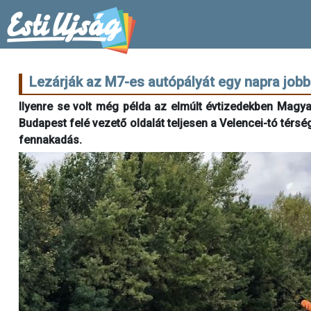
Lezárják az M7-es autópályát egy napra jobb
Ilyenre se volt még példa az elmúlt évtizedekben Magy
Budapest felé vezető oldalát teljesen a Velencei-tó térs
fennakadás.