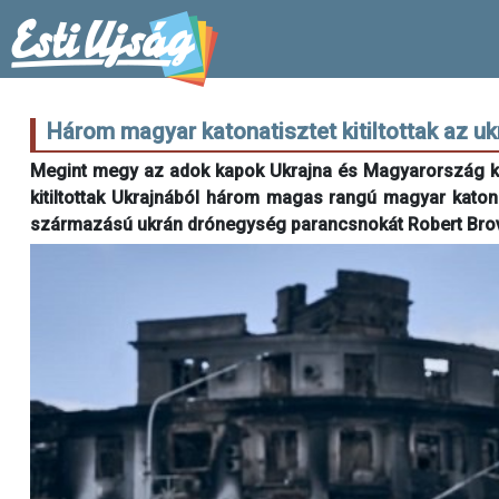
Három magyar katonatisztet kitiltottak az u
Megint megy az adok kapok Ukrajna és Magyarország köz
kitiltottak Ukrajnából három magas rangú magyar katon
származású ukrán drónegység parancsnokát Robert Brovdit