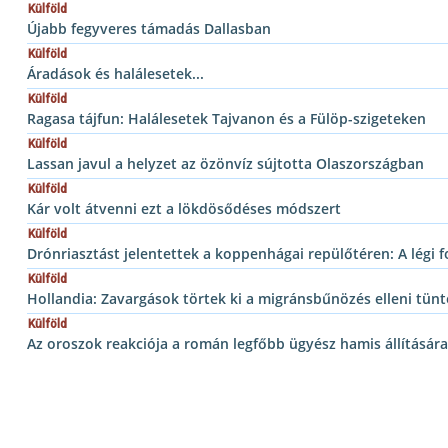
Külföld
Újabb fegyveres támadás Dallasban
Külföld
Áradások és halálesetek...
Külföld
Ragasa tájfun: Halálesetek Tajvanon és a Fülöp-szigeteken
Külföld
Lassan javul a helyzet az özönvíz sújtotta Olaszországban
Külföld
Kár volt átvenni ezt a lökdösődéses módszert
Külföld
Drónriasztást jelentettek a koppenhágai repülőtéren: A légi fo
Külföld
Hollandia: Zavargások törtek ki a migránsbűnözés elleni tün
Külföld
Az oroszok reakciója a román legfőbb ügyész hamis állítására