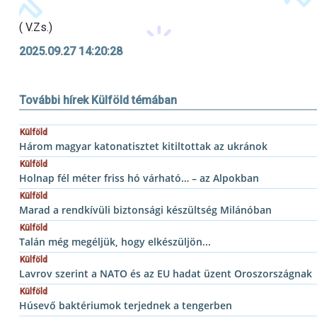
( V.Zs.)
2025.09.27 14:20:28
További hírek Külföld témában
Külföld
Három magyar katonatisztet kitiltottak az ukránok
Külföld
Holnap fél méter friss hó várható… – az Alpokban
Külföld
Marad a rendkívüli biztonsági készültség Milánóban
Külföld
Talán még megéljük, hogy elkészüljön...
Külföld
Lavrov szerint a NATO és az EU hadat üzent Oroszországnak
Külföld
Húsevő baktériumok terjednek a tengerben