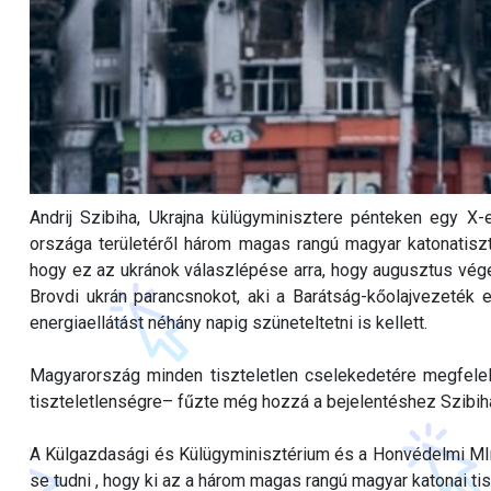
Andrij Szibiha, Ukrajna külügyminisztere pénteken egy X-e
országa területéről három magas rangú magyar katonatiszte
hogy ez az ukránok válaszlépése arra, hogy augusztus végé
Brovdi ukrán parancsnokot, aki a Barátság-kőolajvezeték 
energiaellátást néhány napig szüneteltetni is kellett.
Magyarország minden tiszteletlen cselekedetére megfelel
tiszteletlenségre– fűzte még hozzá a bejelentéshez Szibih
A Külgazdasági és Külügyminisztérium és a Honvédelmi MIn
se tudni , hogy ki az a három magas rangú magyar katonai tiszt