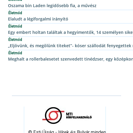
Oszama bin Laden legidősebb fia, a művész
Életmód
Elaludt a légiforgalmi irányító
Életmód
Egy embert holtan találtak a hegyimentők, 14 személyen siker
Életmód
„Eljövünk, és megölünk titeket”- kóser szállodát fenyegettek
Életmód
Meghalt a rollerbalesetet szenvedett tinédzser, egy középko
© Esti Újság - Hírek és Bulvár minden