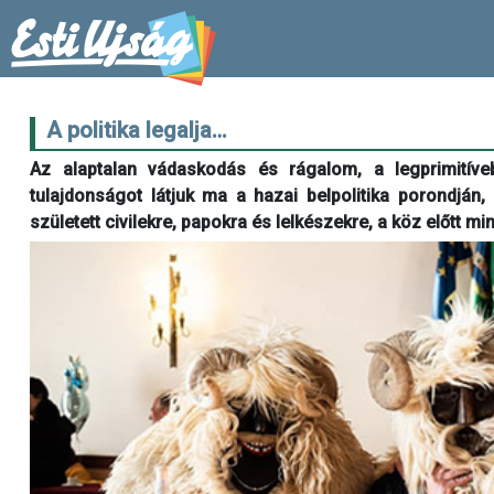
A politika legalja…
Az alaptalan vádaskodás és rágalom, a legprimitíve
tulajdonságot látjuk ma a hazai belpolitika porondján, 
született civilekre, papokra és lelkészekre, a köz előtt