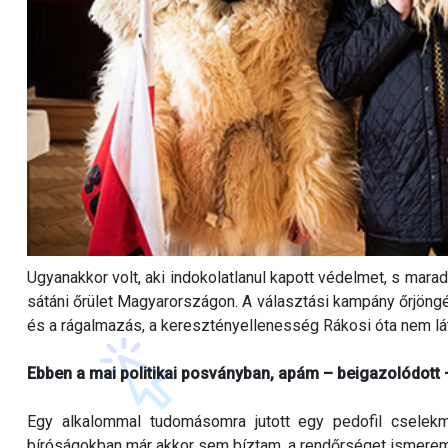
Ugyanakkor volt, aki indokolatlanul kapott védelmet, s marad
sátáni őrület Magyarországon. A választási kampány őrjön
és a rágalmazás, a keresztényellenesség Rákosi óta nem láto
Ebben a mai politikai posványban, apám – beigazolódott 
Egy alkalommal tudomásomra jutott egy pedofil cselekmé
bíróságokban már akkor sem bíztam, a rendőrséget ismerem… 