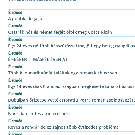
Életmód
A politika legalja…
Életmód
Osztrák nőt és német férjét ölték meg Costa Ricán
Életmód
Egy 24 éves nő több késszúrással megölt egy beteg nyugdíja
Életmód
ÉHBÉRÉRT - MÁSFÉL ÉVEN ÁT
Életmód
Több kiló marihuánát találtak egy román kisbuszban
Életmód
Egy 14 éves diák Franciaországban megkéselte tanárát az os
Életmód
Dubajban őrizetbe vették Horațiu Potra román zsoldosvezér
Életmód
Nincs kártérítés a rolleresnek
Életmód
Kevés a rendőr de ez sajnos több évtizedes probléma
Életmód