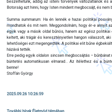
beszélhetünk, addig az isteni törvények változatlanok és 
Botorság azt hinni, hogy Isten mindent megbocsájt, és nem bü
Summa summarum: Ha én lennék e hazai politikai posvány
mondhatok és mit nem. Meggondolnám, hogy ér-e annyit az
egyik vagy a másik oldal bűnös, hanem az egész politikai é
keltett, aki trágár és keresztényietlen hangon válaszolt, a
lehetőségei ezt megengedték. A politikai elit bűne égbekiál
házává tették.
Erre pedig egyik oldalon sincsen megbocsájtás – bűnbánat n
büntetés automatikusan elmarad… Az ítélethez és a bün
benne!
Stoffán György
2025.09.26 10:26:59
További hírek Életmód témában