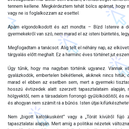
tennem kellene. Megkérdeztem tehát bölcs apámat, hogy mi
vagy ne is foglalkozzam az esettel.
Apám elgondolkodott és azt mondta: – Bízd Istenre a do
gyermekekről van szó, nem marad el az isteni büntetés, legyen
Megfogadtam a tanácsot. Alig telt el néhány nap, az elkövető
tárgyalás előtt meghalt. Ez a harminc éves történet jut eszem
Úgy tűnik, hogy ma nagyban történik ugyanez. Vannak v
gyalázkodók, embertelen békétlenek, akiknek nincs hitük, 
marad el ebben az esetben sem, mert a gyermeki tisztasá
hosszú évtizedek alatt szerzett tapasztalataim alapján,
hölgyektől, nem a társadalom forrongó gyűlölködőitől, és ne
és ahogyan nem számít rá a bűnös. Isten útjai kifürkészhete
Nem „bigott katolikusként” vagy a „Tórát kívülről fújó 
tapasztalatai alapján. Mert amíg a politikai nézetek változ