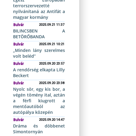
terrorszervezetté
nyilvánítaná az Antifát a
magyar kormány
Bulvár
2025.09.21 11:37
BILINCSBEN A
BETÖRŐBANDA
Bulvár
2025.09.21 10:21
„Minden lány szerelmes
volt beléd”
Bulvár
2025.09.20 23:57
A rendőrség elkapta Lilly
Beckert
Bulvár
2025.09.20 23:38
Nyolc sör, egy kis bor, a
végén tömény ital, aztán
a férfi kiugrott a
mentőautóból az
autópálya közepén
Bulvár
2025.09.20 14:47
Dráma és döbbenet
Simontornyán