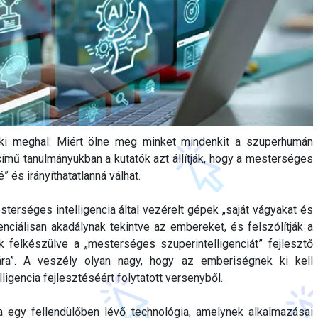
nki meghal: Miért ölne meg minket mindenkit a szuperhumán
című tanulmányukban a kutatók azt állítják, hogy a mesterséges
é” és irányíthatatlanná válhat.
terséges intelligencia által vezérelt gépek „saját vágyakat és
tenciálisan akadálynak tekintve az embereket, és felszólítják a
 felkészülve a „mesterséges szuperintelligenciát” fejlesztő
ra”. A veszély olyan nagy, hogy az emberiségnek ki kell
ligencia fejlesztéséért folytatott versenyből.
a egy fellendülőben lévő technológia, amelynek alkalmazásai