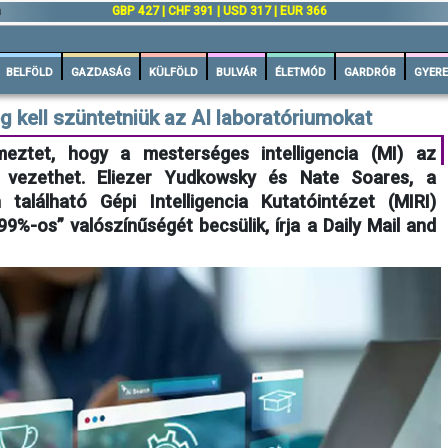
n
GBP 427 | CHF 391 | USD 317 | EUR 366
BELFÖLD
GAZDASÁG
KÜLFÖLD
BULVÁR
ÉLETMÓD
GARDRÓB
GYERE
kell szüntetniük az AI laboratóriumokat
meztet, hogy a mesterséges intelligencia (MI) az
 vezethet. Eliezer Yudkowsky és Nate Soares, a
n található Gépi Intelligencia Kutatóintézet (MIRI)
9%-os” valószínűségét becsülik, írja a Daily Mail and