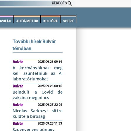
KERESÉS
KVILÁG
AUTÓ/MOTOR
KULTÚRA
SPORT
További hírek Bulvár
témában
Bulvár
2025.09.26 09:19
A kormányoknak meg
kell szüntetniük az AI
laboratóriumokat
Bulvár
2025.09.26 00:16
Beindult a Covid de
vakcina még nincs
Bulvár
2025.09.25 22:29
Nicolas Sarkozyt sittre
küldte a bíróság
Bulvár
2025.09.25 11:33
Szövevényes bűnügy