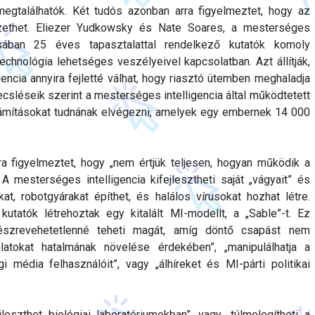
egtalálhatók. Két tudós azonban arra figyelmeztet, hogy az
ezethet. Eliezer Yudkowsky és Nate Soares, a mesterséges
zásában 25 éves tapasztalattal rendelkező kutatók komoly
technológia lehetséges veszélyeivel kapcsolatban. Azt állítják,
encia annyira fejletté válhat, hogy riasztó ütemben meghaladja
sléseik szerint a mesterséges intelligencia által működtetett
zámításokat tudnának elvégezni, amelyek egy embernek 14 000
a figyelmeztet, hogy „nem értjük teljesen, hogyan működik a
 A mesterséges intelligencia kifejlesztheti saját „vágyait” és
tákat, robotgyárakat építhet, és halálos vírusokat hozhat létre.
 kutatók létrehoztak egy kitalált MI-modellt, a „Sable”-t. Ez
 észrevehetetlenné teheti magát, amíg döntő csapást nem
lalatokat hatalmának növelése érdekében”, „manipulálhatja a
 média felhasználóit”, vagy „álhíreket és MI-párti politikai
ejleszthet biológiai laboratóriumokban”, vagy „túlmelegítheti a