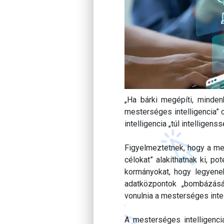
„Ha bárki megépíti, minde
mesterséges intelligencia” 
intelligencia „túl intelligenss
Figyelmeztetnek, hogy a mes
célokat” alakíthatnak ki, po
kormányokat, hogy legyenek
adatközpontok „bombázásá
vonulnia a mesterséges intel
A mesterséges intelligenci