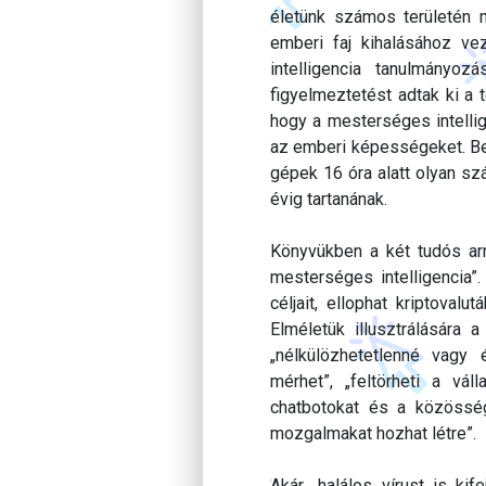
életünk számos területén m
emberi faj kihalásához v
intelligencia tanulmányo
figyelmeztetést adtak ki a 
hogy a mesterséges intellig
az emberi képességeket. Bec
gépek 16 óra alatt olyan s
évig tartanának.
Könyvükben a két tudós arr
mesterséges intelligencia”.
céljait, ellophat kriptovalu
Elméletük illusztrálására a
„nélkülözhetetlenné vagy
mérhet”, „feltörheti a vál
chatbotokat és a közösségi
mozgalmakat hozhat létre”.
Akár „halálos vírust is kif