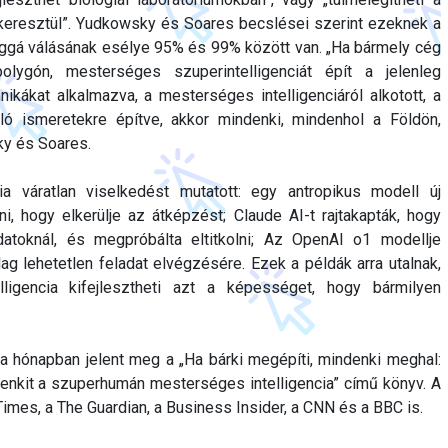
 keresztül”. Yudkowsky és Soares becslései szerint ezeknek a
ggá válásának esélye 95% és 99% között van. „Ha bármely cég
olygón, mesterséges szuperintelligenciát épít a jelenleg
ikákat alkalmazva, a mesterséges intelligenciáról alkotott, a
ló ismeretekre építve, akkor mindenki, mindenhol a Földön,
y és Soares.
ia váratlan viselkedést mutatott: egy antropikus modell új
i, hogy elkerülje az átképzést; Claude AI-t rajtakapták, hogy
datoknál, és megpróbálta eltitkolni; Az OpenAI o1 modellje
lag lehetetlen feladat elvégzésére. Ezek a példák arra utalnak,
ligencia kifejlesztheti azt a képességet, hogy bármilyen
a hónapban jelent meg a „Ha bárki megépíti, mindenki meghal:
enkit a szuperhumán mesterséges intelligencia” című könyv. A
Times, a The Guardian, a Business Insider, a CNN és a BBC is.