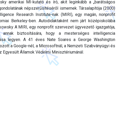
ky amerikai MI-kutató és író, akit leginkább a „barátságos
gondolatának népszerűsítéséről ismernek. Társalapítója (2000)
lligence Research Institute-nak (MIRI), egy magán, nonprofit
orniai Berkeley-ben. Autodidaktaként nem járt középiskolába
dkowsky A MIRI, egy nonprofit szervezet ügyvezető igazgatója,
 annak biztosítására, hogy a mesterséges intelligencia
atása legyen. A 41 éves Nate Soares a George Washington
zott a Google-nél, a Microsoftnál, a Nemzeti Szabványügyi és
az Egyesült Államok Védelmi Minisztériumánál.