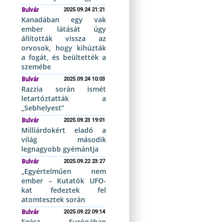
Bulvár
2025.09.24 21:21
Kanadában egy vak
ember látását úgy
állították vissza az
orvosok, hogy kihúzták
a fogát, és beültették a
szemébe
Bulvár
2025.09.24 10:03
Razzia során ismét
letartóztatták a
„Sebhelyest”
Bulvár
2025.09.23 19:01
Milliárdokért eladó a
világ második
legnagyobb gyémántja
Bulvár
2025.09.22 23:27
„Egyértelműen nem
ember – Kutatók UFO-
kat fedeztek fel
atomtesztek során
Bulvár
2025.09.22 09:14
Egész Európában