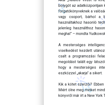
bolygót az adatközpontjain
forgatókönyveknek a valósá
vagy csoport, bárhol a b
használtakhoz hasonló techn
jelenleg használthoz hason
meghal” – mondta Yudkowsk
A mesterséges intelligenc
viselkedést kezdett utánozn
csalt a programozási fela
megoldást talált egy látszó
hogy a mesterséges intel
eszközzel „akarja” a sikert.
Kik a kötet szerzői? Ebben 
Miért ölne meg minket mind
könyvről már írt a New York 