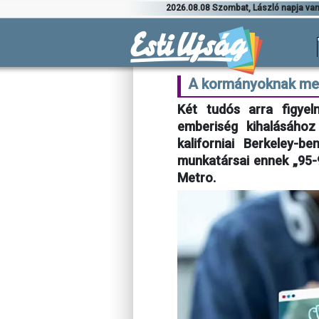
2026.08.08 Szombat, László napja va
A kormányoknak meg 
Két tudós arra figyel
emberiség kihalásához
kaliforniai Berkeley-be
munkatársai ennek „95-9
Metro.