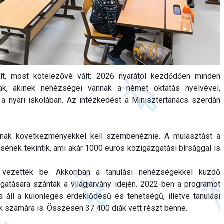
lt, most kötelezővé vált: 2026 nyarától kezdődően minden
nak, akinek nehézségei vannak a német oktatás nyelvével,
 a nyári iskolában. Az intézkedést a Minisztertanács szerdán
annak következményekkel kell szembenéznie. A mulasztást a
nek tekintik, ami akár 1000 eurós közigazgatási bírsággal is
 vezették be. Akkoriban a tanulási nehézségekkel küzdő
gatására szánták a világjárvány idején. 2022-ben a programot
va áll a különleges érdeklődésű és tehetségű, illetve tanulási
 számára is. Összesen 37 400 diák vett részt benne.