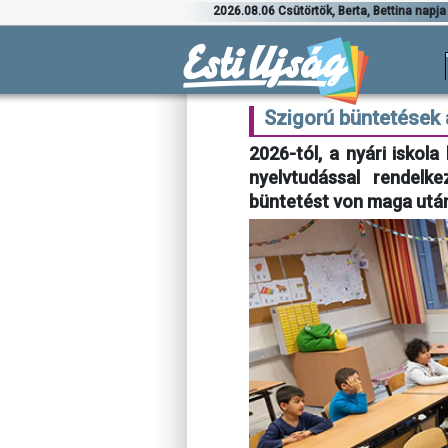
2026.08.06 Csütörtök, Berta, Bettina napja
Szigorú büntetések 
2026-tól, a nyári iskol
nyelvtudással rendelk
büntetést von maga utá