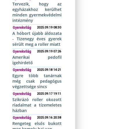
Tervezik, hogy az
egyházakhoz kerülhet
minden gyermekvédelmi
intézmény
Gyerekvilág
2025.09.19 08:30
A hóbort újabb áldozata
- Tizenegy éves gyerek
sérült meg a roller miatt
Gyerekvilág
2025.09.19 07:26
Amerikai pedofil
igehirdető
Gyerekvilág
2025.09.18 14:21
Egyre több tanárnak
még csak pedagógus
végzettsége sincs
Gyerekvilág
2025.09.17 19:11
Szikrázó roller okozott
riadalmat a tízemeletes
házban
Gyerekvilág
2025.09.16 20:38
Rengeteg elsős bukott
meg komoly baj van