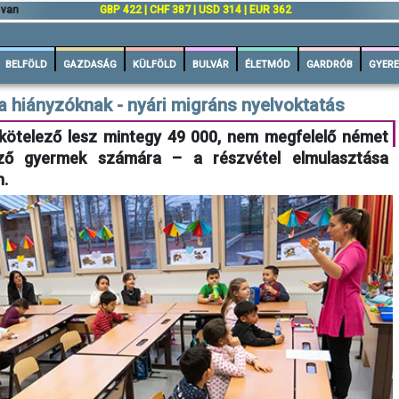
 van
GBP 422 | CHF 387 | USD 314 | EUR 362
BELFÖLD
GAZDASÁG
KÜLFÖLD
BULVÁR
ÉLETMÓD
GARDRÓB
GYERE
a hiányzóknak - nyári migráns nyelvoktatás
a kötelező lesz mintegy 49 000, nem megfelelő német
ező gyermek számára – a részvétel elmulasztása
n.