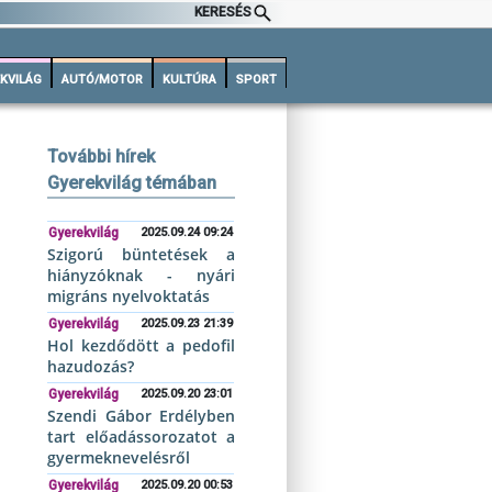
KERESÉS
KVILÁG
AUTÓ/MOTOR
KULTÚRA
SPORT
További hírek
Gyerekvilág témában
Gyerekvilág
2025.09.24 09:24
Szigorú büntetések a
hiányzóknak - nyári
migráns nyelvoktatás
Gyerekvilág
2025.09.23 21:39
Hol kezdődött a pedofil
hazudozás?
Gyerekvilág
2025.09.20 23:01
Szendi Gábor Erdélyben
tart előadássorozatot a
gyermeknevelésről
Gyerekvilág
2025.09.20 00:53