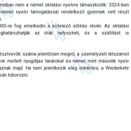
onban nem a német oktatási nyelvre támaszkodik: 2024-ben
német nyelvi támogatással rendelkező gyermek vett részt
.
0-re fog emelkedni a kötelező előírás révén. Az oktatási
ghatározhatják az órák helyszínét, és a szállítást is
résztvevők száma jelentősen megnő, a személyzeti létszámot
nárok mellett nyugdíjas tanárokat és német mint második nyelv
aznak majd. Ha nem jelentkezik elég önkéntes, a Wiederkehr
ván toborozni.