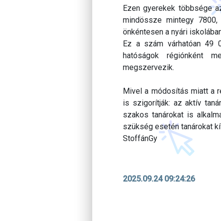
Ezen gyerekek többsége az
mindössze mintegy 7800, 
önkéntesen a nyári iskolában
Ez a szám várhatóan 49 00
hatóságok régiónként me
megszervezik.
Mivel a módosítás miatt a 
is szigorítják: az aktív ta
szakos tanárokat is alkalm
szükség esetén tanárokat kí
StoffánGy
2025.09.24 09:24:26