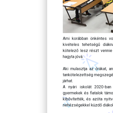
Ami korábban önkéntes vo
kivételes tehetségű diák
kötelező lesz részt vennie
hagyta jóvá.
Aki mulasztja az órákat, 
tankötelezettség megszegésé
járhat.
A nyári iskolát 2020-ban
gyermekek és fiatalok támo
kibővítették, és azóta nyit
nehézségekkel küzdő diákok