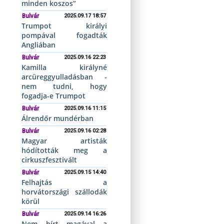
minden koszos”
Bulvár
2025.09.17 18:57
Trumpot királyi
pompával fogadták
Angliában
Bulvár
2025.09.16 22:23
Kamilla királyné
arcüreggyulladásban -
nem tudni, hogy
fogadja-e Trumpot
Bulvár
2025.09.16 11:15
Álrendőr mundérban
Bulvár
2025.09.16 02:28
Magyar artisták
hódították meg a
cirkuszfesztivált
Bulvár
2025.09.15 14:40
Felhajtás a
horvátországi szállodák
körül
Bulvár
2025.09.14 16:26
Nem bírt magával a