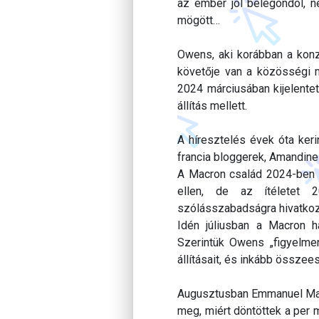
az ember jól belegondol, n
mögött…
Owens, aki korábban a konze
követője van a közösségi mé
2024 márciusában kijelentet
állítás mellett.
A híresztelés évek óta ker
francia bloggerek, Amandine
A Macron család 2024-ben 
ellen, de az ítéletet 2
szólásszabadságra hivatkoz
Idén júliusban a Macron h
Szerintük Owens „figyelmen
állításait, és inkább összee
Augusztusban Emmanuel Macr
meg, miért döntöttek a per 