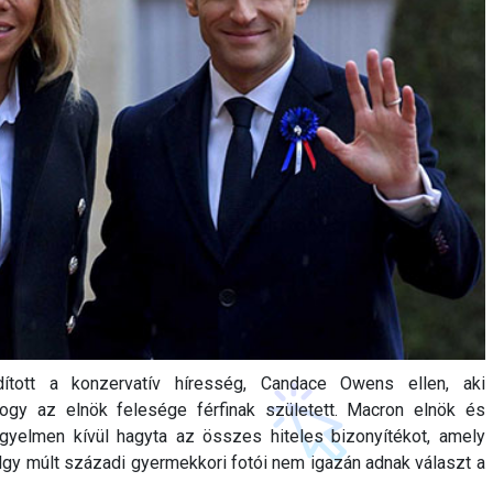
ított a konzervatív híresség, Candace Owens ellen, aki
 hogy az elnök felesége férfinak született. Macron elnök és
gyelmen kívül hagyta az összes hiteles bizonyítékot, amely
hölgy múlt századi gyermekkori fotói nem igazán adnak választ a