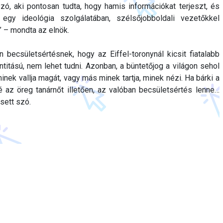
ó, aki pontosan tudta, hogy hamis információkat terjeszt, és
 egy ideológia szolgálatában, szélsőjobboldali vezetőkkel
t” – mondta az elnök.
n becsületsértésnek, hogy az Eiffel-toronynál kicsit fiatalabb
titású, nem lehet tudni. Azonban, a büntetőjog a világon sehol
minek vallja magát, vagy más minek tartja, minek nézi. Ha bárki a
 az öreg tanárnőt illetően, az valóban becsületsértés lenne…
sett szó.