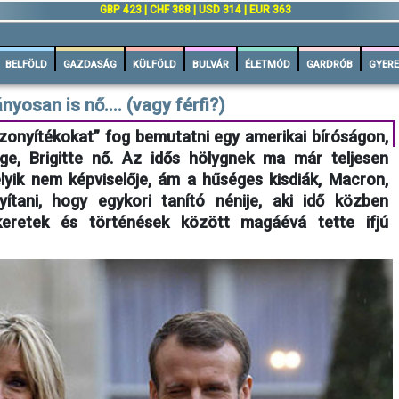
GBP 423 | CHF 388 | USD 314 | EUR 363
BELFÖLD
GAZDASÁG
KÜLFÖLD
BULVÁR
ÉLETMÓD
GARDRÓB
GYERE
osan is nő.... (vagy férfi?)
onyítékokat” fog bemutatni egy amerikai bíróságon,
ége, Brigitte nő. Az idős hölygnek ma már teljesen
lyik nem képviselője, ám a hűséges kisdiák, Macron,
ítani, hogy egykori tanító nénije, aki idő közben
keretek és történések között magáévá tette ifjú