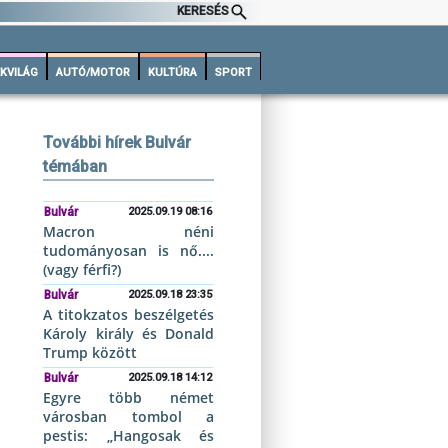
KERESÉS
KVILÁG
AUTÓ/MOTOR
KULTÚRA
SPORT
További hírek Bulvár
témában
Bulvár
2025.09.19 08:16
Macron néni
tudományosan is nő....
(vagy férfi?)
Bulvár
2025.09.18 23:35
A titokzatos beszélgetés
Károly király és Donald
Trump között
Bulvár
2025.09.18 14:12
Egyre több német
városban tombol a
pestis: „Hangosak és