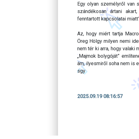
Egy olyan személyről van sz
szándékosan ártani akart,
fenntartott kapcsolatai miat
Az, hogy miért tartja Macro
Öreg Hölgy milyen nemi iden
nem tér ki arra, hogy valaki 
„Majmok bolygóját” említené
ám, ilyesmiről soha nem is e
sgy
2025.09.19 08:16:57