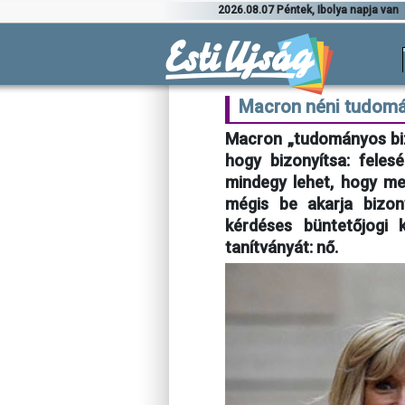
2026.08.07 Péntek, Ibolya napja van
Macron néni tudomány
Macron „tudományos biz
hogy bizonyítsa: feles
mindegy lehet, hogy me
mégis be akarja bizony
kérdéses büntetőjogi 
tanítványát: nő.