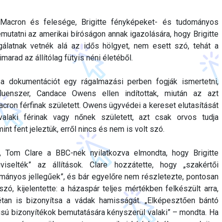
Macron és felesége, Brigitte fényképeket- és tudományos
mutatni az amerikai bíróságon annak igazolására, hogy Brigitte
sgálatnak vetnék alá az idős hölgyet, nem esett szó, tehát a
imarad az állítólag fütyis néni életéből.
a dokumentációt egy rágalmazási perben fogják ismertetni,
fluenszer, Candace Owens ellen indítottak, miután az azt
acron férfinak született. Owens ügyvédei a kereset elutasítását
valaki férinak vagy nőnek született, azt csak orvos tudja
int fent jeleztük, erről nincs és nem is volt szó.
 Tom Clare a BBC-nek nyilatkozva elmondta, hogy Brigitte
viselték” az állítások. Clare hozzátette, hogy „szakértői
mányos jellegűek”, és bár egyelőre nem részletezte, pontosan
szó, kijelentette: a házaspár teljes mértékben felkészült arra,
étan is bizonyítsa a vádak hamisságát. „Elképesztően bántó
pusú bizonyítékok bemutatására kényszerül valaki” – mondta. Ha