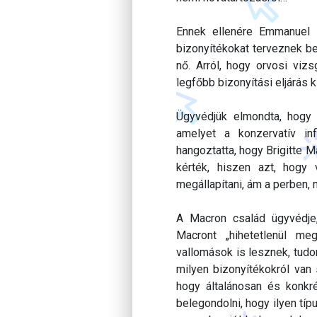
Ennek ellenére Emmanuel 
bizonyítékokat terveznek be
nő. Arról, hogy orvosi viz
legfőbb bizonyítási eljárás k
Ügyvédjük elmondta, hogy 
amelyet a konzervatív in
hangoztatta, hogy Brigitte M
kérték, hiszen azt, hogy 
megállapítani, ám a perben, m
A Macron család ügyvédje,
Macront „hihetetlenül meg
vallomások is lesznek, tudo
milyen bizonyítékokról van 
hogy általánosan és konkr
belegondolni, hogy ilyen tí