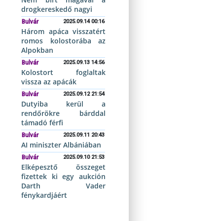
drogkereskedő nagyi
Bulvár
2025.09.14 00:16
Három apáca visszatért
romos kolostorába az
Alpokban
Bulvár
2025.09.13 14:56
Kolostort foglaltak
vissza az apácák
Bulvár
2025.09.12 21:54
Dutyiba kerül a
rendőrökre bárddal
támadó férfi
Bulvár
2025.09.11 20:43
AI miniszter Albániában
Bulvár
2025.09.10 21:53
Elképesztő összeget
fizettek ki egy aukción
Darth Vader
fénykardjáért