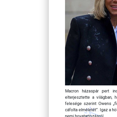
Macron házaspár pert ind
elterjesztette a világban,
felesége szerint Owens „fi
cáfolta elméletét”. Igaz a 
nemi hovatartozásról…