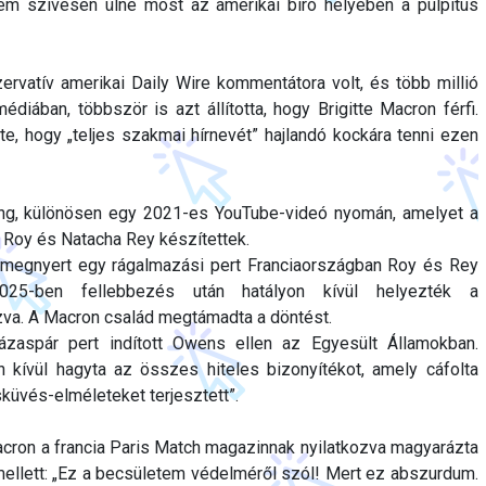
em szívesen ülne most az amerikai bíró helyében a pulpitus
rvatív amerikai Daily Wire kommentátora volt, és több millió
diában, többször is azt állította, hogy Brigitte Macron férfi.
te, hogy „teljes szakmai hírnevét” hajlandó kockára tenni ezen
ing, különösen egy 2021-es YouTube-videó nyomán, amelyet a
 Roy és Natacha Rey készítettek.
megnyert egy rágalmazási pert Franciaországban Roy és Rey
025-ben fellebbezés után hatályon kívül helyezték a
va. A Macron család megtámadta a döntést.
ázaspár pert indított Owens ellen az Egyesült Államokban.
 kívül hagyta az összes hiteles bizonyítékot, amely cáfolta
sküvés-elméleteket terjesztett”.
on a francia Paris Match magazinnak nyilatkozva magyarázta
mellett: „Ez a becsületem védelméről szól! Mert ez abszurdum.