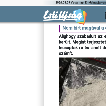
2026.08.09 Vasárnap, Emőd napja va
Nem bírt magával a
Alighogy szabadult az 
került. Megint terjesztet
lecsaptak rá és ismét d
számít.