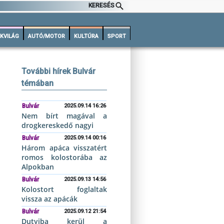
KERESÉS
KVILÁG
AUTÓ/MOTOR
KULTÚRA
SPORT
További hírek Bulvár
témában
Bulvár
2025.09.14 16:26
Nem bírt magával a
drogkereskedő nagyi
Bulvár
2025.09.14 00:16
Három apáca visszatért
romos kolostorába az
Alpokban
Bulvár
2025.09.13 14:56
Kolostort foglaltak
vissza az apácák
Bulvár
2025.09.12 21:54
Dutyiba kerül a