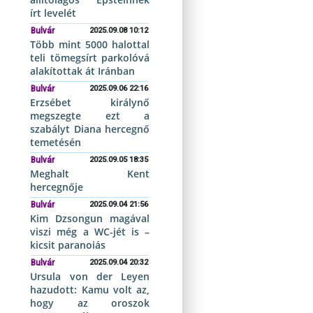
írt levelét
Bulvár
2025.09.08 10:12
Több mint 5000 halottal
teli tömegsírt parkolóvá
alakítottak át Iránban
Bulvár
2025.09.06 22:16
Erzsébet királynő
megszegte ezt a
szabályt Diana hercegnő
temetésén
Bulvár
2025.09.05 18:35
Meghalt Kent
hercegnője
Bulvár
2025.09.04 21:56
Kim Dzsongun magával
viszi még a WC-jét is –
kicsit paranoiás
Bulvár
2025.09.04 20:32
Ursula von der Leyen
hazudott: Kamu volt az,
hogy az oroszok