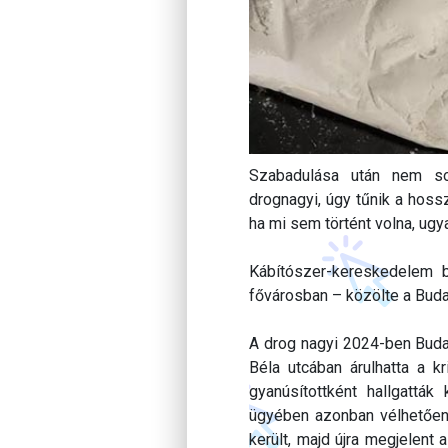
Szabadulása után nem sok
drognagyi, úgy tűnik a hossz
ha mi sem történt volna, ugy
Kábítószer-kereskedelem b
fővárosban – közölte a Bud
A drog nagyi 2024-ben Buda
Béla utcában árulhatta a kr
gyanúsítottként hallgatták
ügyében azonban vélhetően
került, majd újra megjelent