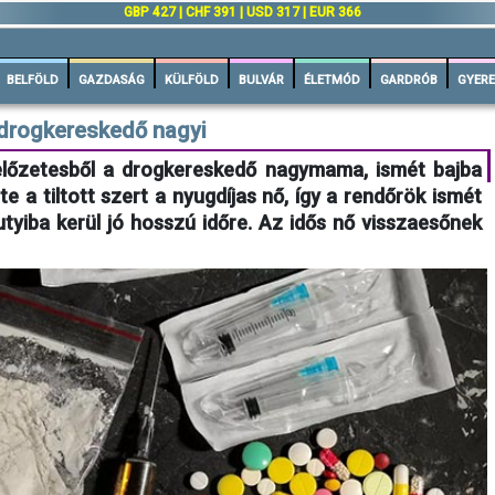
n
GBP 427 | CHF 391 | USD 317 | EUR 366
BELFÖLD
GAZDASÁG
KÜLFÖLD
BULVÁR
ÉLETMÓD
GARDRÓB
GYERE
 drogkereskedő nagyi
előzetesből a drogkereskedő nagymama, ismét bajba
te a tiltott szert a nyugdíjas nő, így a rendőrök ismét
utyiba kerül jó hosszú időre. Az idős nő visszaesőnek