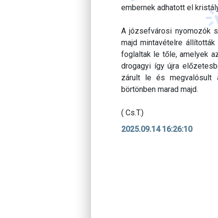
embernek adhatott el kristály
A józsefvárosi nyomozók s
majd mintavételre állítottá
foglaltak le tőle, amelyek 
drogagyi így újra előzetes
zárult le és megvalósult 
börtönben marad majd.
( Cs.T.)
2025.09.14 16:26:10