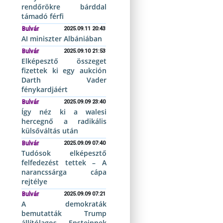
rendőrökre bárddal
támadó férfi
Bulvár
2025.09.11 20:43
AI miniszter Albániában
Bulvár
2025.09.10 21:53
Elképesztő összeget
fizettek ki egy aukción
Darth Vader
fénykardjáért
Bulvár
2025.09.09 23:40
Így néz ki a walesi
hercegnő a radikális
külsőváltás után
Bulvár
2025.09.09 07:40
Tudósok elképesztő
felfedezést tettek – A
narancssárga cápa
rejtélye
Bulvár
2025.09.09 07:21
A demokraták
bemutatták Trump
állítólagos Epsteinnek