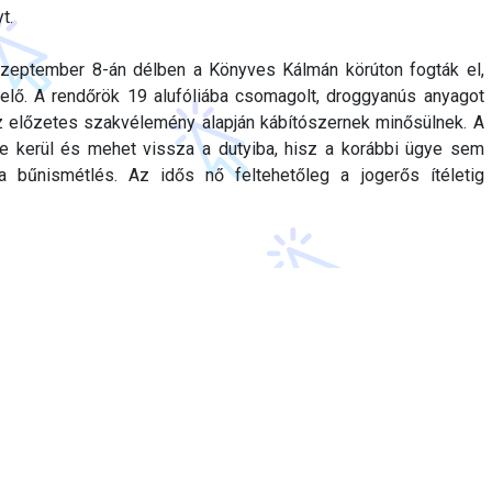
t.
zeptember 8-án délben a Könyves Kálmán körúton fogták el,
k elő. A rendőrök 19 alufóliába csomagolt, droggyanús anyagot
az előzetes szakvélemény alapján kábítószernek minősülnek. A
be kerül és mehet vissza a dutyiba, hisz a korábbi ügye sem
a bűnismétlés. Az idős nő feltehetőleg a jogerős ítéletig