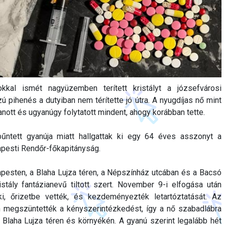
kal ismét nagyüzemben terített kristályt a józsefvárosi
ú pihenés a dutyiban nem térítette jó útra. A nyugdíjas nő mint
anott és ugyanúgy folytatott mindent, ahogy korábban tette.
űntett gyanúja miatt hallgattak ki egy 64 éves asszonyt a
apesti Rendőr-főkapitányság.
pesten, a Blaha Lujza téren, a Népszínház utcában és a Bacsó
istály fantázianevű tiltott szert. November 9-i elfogása után
 ki, őrizetbe vették, és kezdeményezték letartóztatását. Az
 megszüntették a kényszerintézkedést, így a nő szabadlábra
 a Blaha Lujza téren és környékén. A gyanú szerint legalább hét