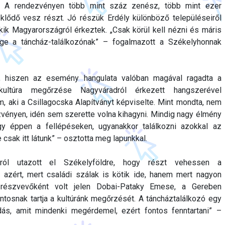
. A rendezvényen több mint száz zenész, több mint ezer
lődő vesz részt. Jó részük Erdély különböző településeiről
 akik Magyarországról érkeztek. „Csak körül kell nézni és máris
ge a táncház-találkozónak” – fogalmazott a Székelyhonnak
t, hiszen az esemény hangulata valóban magával ragadta a
kultúra megőrzése Nagyváradról érkezett hangszerével
, aki a Csillagocska Alapítványt képviselte. Mint mondta, nem
vényen, idén sem szerette volna kihagyni. Mindig nagy élmény
gy éppen a fellépéseken, ugyanakkor találkozni azokkal az
 csak itt látunk” – osztotta meg lapunkkal.
ról utazott el Székelyföldre, hogy részt vehessen a
 azért, mert családi szálak is kötik ide, hanem mert nagyon
i részvevőként volt jelen Dobai-Pataky Emese, a Gereben
ontosnak tartja a kultúránk megőrzését. A táncháztalálkozó egy
ódás, amit mindenki megérdemel, ezért fontos fenntartani” –