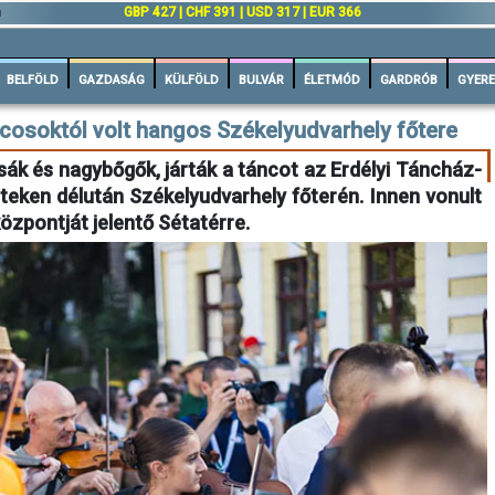
n
GBP 427 | CHF 391 | USD 317 | EUR 366
BELFÖLD
GAZDASÁG
KÜLFÖLD
BULVÁR
ÉLETMÓD
GARDRÓB
GYERE
cosoktól volt hangos Székelyudvarhely főtere
sák és nagybőgők, járták a táncot az Erdélyi Táncház-
teken délután Székelyudvarhely főterén. Innen vonult
özpontját jelentő Sétatérre.