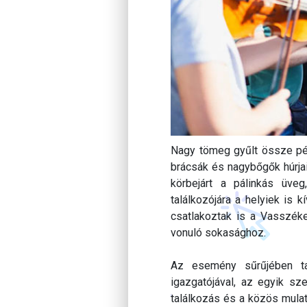
Nagy tömeg gyűlt össze pén
brácsák és nagybőgők húrja
körbejárt a pálinkás üveg
találkozójára a helyiek is 
csatlakoztak is a Vasszéke
vonuló sokasághoz.
Az esemény sűrűjében tal
igazgatójával, az egyik sz
találkozás és a közös mula