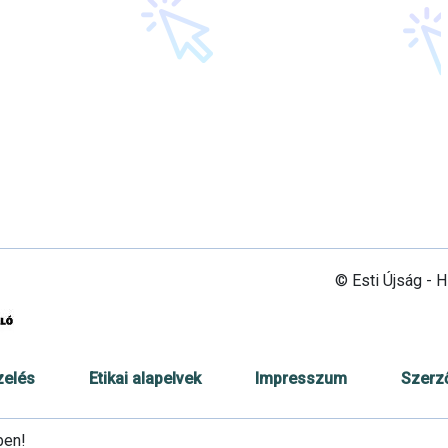
© Esti Újság - 
zelés
Etikai alapelvek
Impresszum
Szerz
ben!