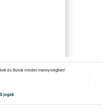
Hírek és Bulvár minden mennyiségben!
ői jogok
Cookie beállítások testre szabása