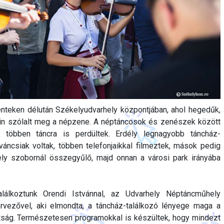
teken délután Székelyudvarhely központjában, ahol hegedűk,
in szólalt meg a népzene. A néptáncosok és zenészek között
, többen táncra is perdültek. Erdély legnagyobb táncház-
kíváncsiak voltak, többen telefonjaikkal filmeztek, mások pedig
ly szobornál összegyűlő, majd onnan a városi park irányába
álkoztunk Orendi Istvánnal, az Udvarhely Néptáncműhely
ervezővel, aki elmondta, a táncház-találkozó lényege maga a
tság. Természetesen programokkal is készültek, hogy mindezt