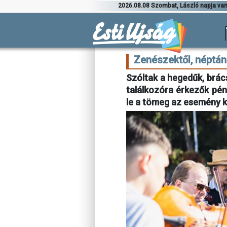
2026.08.08 Szombat, László napja va
Zenészektől, néptán
Szóltak a hegedűk, brác
találkozóra érkezők pén
le a tömeg az esemény k