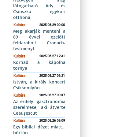
látogatható Ady és
Csinszka egykori
otthona
Kultúra
2025.08.29 00:00
Meg akarják menteni a
89 évvel ezelőtt
feldarabolt Cranach-
festményt
Kultúra
2025.08.27 12:31
Korhad a kápolna
tornya
Kultúra
2025.08.27 09:21
István, a király koncert
Csíksomlyón
Kultúra
2025.08.27 00:37
Az erdélyi gasztronómia
szerelmese, aki átverte
Ceaușescut
Kultúra
2025.08.26 09:09
Egy bibliai idézet miatt…
börtön