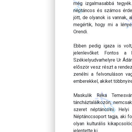
még izgalmasabbá tegyék
néptáncos és számos érdek
jött, de olyanok is vannak,
megértik, hogy mi a lénye
Orendi.
Ebben pedig igaza is vol
jelenlevőket. Fontos a 
Székielyudvarhelyre Ur Ádám
először vesz részt a rendez
zenélni a felvonuláson va
emberekkel, akiket többnyire
Maskulik Réka Temesvár
táncháztalálkozón, nemcsak
szeret néptáncolni. Hely
Néptánccsoport tagja, aki f
olyan kulturális kikapcsol
jelentette ki.