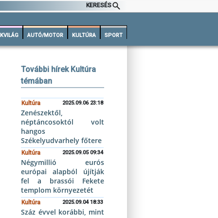
KERESÉS
KVILÁG
AUTÓ/MOTOR
KULTÚRA
SPORT
További hírek Kultúra
témában
Kultúra
2025.09.06 23:18
Zenészektől,
néptáncosoktól volt
hangos
Székelyudvarhely főtere
Kultúra
2025.09.05 09:34
Négymillió eurós
európai alapból újítják
fel a brassói Fekete
templom környezetét
Kultúra
2025.09.04 18:33
Száz évvel korábbi, mint