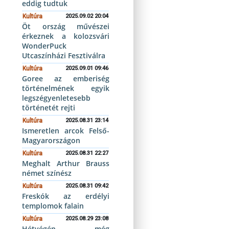
eddig tudtuk
Kultúra
2025.09.02 20:04
Öt ország művészei
érkeznek a kolozsvári
WonderPuck
Utcaszínházi Fesztiválra
Kultúra
2025.09.01 09:46
Goree az emberiség
történelmének egyik
legszégyenletesebb
történetét rejti
Kultúra
2025.08.31 23:14
Ismeretlen arcok Felső-
Magyarországon
Kultúra
2025.08.31 22:27
Meghalt Arthur Brauss
német színész
Kultúra
2025.08.31 09:42
Freskók az erdélyi
templomok falain
Kultúra
2025.08.29 23:08
Hétvégén még