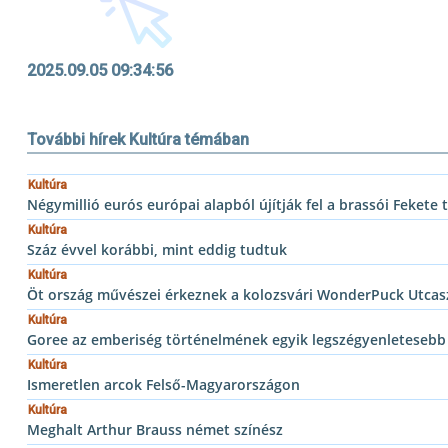
2025.09.05 09:34:56
További hírek Kultúra témában
Kultúra
Négymillió eurós európai alapból újítják fel a brassói Feket
Kultúra
Száz évvel korábbi, mint eddig tudtuk
Kultúra
Öt ország művészei érkeznek a kolozsvári WonderPuck Utcasz
Kultúra
Goree az emberiség történelmének egyik legszégyenletesebb t
Kultúra
Ismeretlen arcok Felső-Magyarországon
Kultúra
Meghalt Arthur Brauss német színész