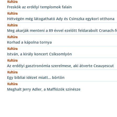
Kultúra
Freskók az erdélyi templomok falain
Kultúra
Hétvégén még látogatható Ady és Csinszka egykori otthona
Kultúra
Meg akarják menteni a 89 évvel ezelőtt feldarabolt Cranach-
Kultúra
Korhad a kápolna tornya
Kultúra
István, a király koncert Csíksomlyón
Kultúra
Az erdélyi gasztronómia szerelmese, aki átverte Ceaușescut
Kultúra
Egy bibliai idézet miatt… börtön
Kultúra
Meghalt Jerry Adler, a Maffiózók színésze