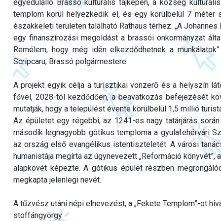
egyedülálló Brassó kulturális tájképén, a község kulturál
templom körül helyezkedik el, és egy körülbelül 7 méter 
északkeleti területen található Rathaus térhez. „A Johannes 
egy finanszírozási megoldást a brassói önkormányzat álta
Remélem, hogy még idén elkezdődhetnek a munkálatok” 
Scripcaru, Brassó polgármestere.
A projekt egyik célja a turisztikai vonzerő és a helyszín 
fővel, 2028-tól kezdődően, a beavatkozás befejezését köve
mutatják, hogy a települést évente körülbelül 1,5 millió turist
Az épületet egy régebbi, az 1241-es nagy tatárjárás során 
második legnagyobb gótikus temploma a gyulafehérvári Sze
az ország első evangélikus istentiszteletét. A városi t
humanistája megírta az úgynevezett „Reformáció könyvét”, a
alapkövét képezte. A gótikus épület részben megrongáló
megkapta jelenlegi nevét.
A tűzvész utáni népi elnevezést, a „Fekete Templom”-ot hiv
stoffángyörgy