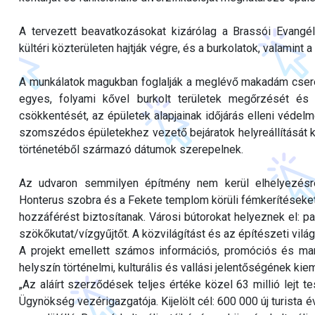
A tervezett beavatkozásokat kizárólag a Brassói Evang
kültéri közterületen hajtják végre, és a burkolatok, valamint
A munkálatok magukban foglalják a meglévő makadám cseréjét
egyes, folyami kővel burkolt területek megőrzését és 
csökkentését, az épületek alapjainak időjárás elleni véde
szomszédos épületekhez vezető bejáratok helyreállítását 
történetéből származó dátumok szerepelnek.
Az udvaron semmilyen építmény nem kerül elhelyezésr
Honterus szobra és a Fekete templom körüli fémkerítéseket e
hozzáférést biztosítanak. Városi bútorokat helyeznek el: 
szökőkutat/vízgyűjtőt. A közvilágítást és az építészeti világít
A projekt emellett számos információs, promóciós és mark
helyszín történelmi, kulturális és vallási jelentőségének kie
„Az aláírt szerződések teljes értéke közel 63 millió lejt t
Ügynökség vezérigazgatója. Kijelölt cél: 600 000 új turis