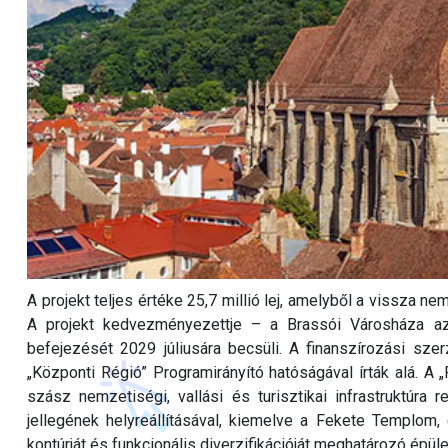
A projekt teljes értéke 25,7 millió lej, amelyből a vissza nem
A projekt kedvezményezettje – a Brassói Városháza a
befejezését 2029 júliusára becsüli. A finanszírozási sze
„Központi Régió” Programirányító hatóságával írták alá. A 
szász nemzetiségi, vallási és turisztikai infrastruktúra 
jellegének helyreállításával, kiemelve a Fekete Templom,
kontúrját és funkcionális diverzifikációját meghatározó épüle