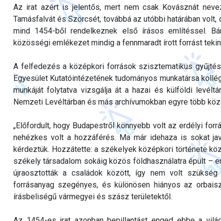
Az irat azért is jelentős, mert nem csak Kovásznát nevez
Tamásfalvát és Szörcsét, továbbá az utóbbi határában volt,
mind 1454-ből rendelkeznek első írásos említéssel. Bá
közösségi emlékezet mindig a fennmaradt írott forrást teki
A felfedezés a középkori források szisztematikus gyűjté
Egyesület Kutatóintézetének tudományos munkatársa kollég
munkáját folytatva vizsgálja át a hazai és külföldi levélt
Nemzeti Levéltárban és más archívumokban egyre több középk
„Előfordult, hogy Budapestről könnyebb volt az erdélyi forr
nehézkes volt a hozzáférés. Ma már idehaza is sokat jav
kérdeztük. Hozzátette: a székelyek középkori története kö
székely társadalom sokáig közös földhasználatra épült – e
újraosztották a családok között, így nem volt szükség 
forrásanyag szegényes, és különösen hiányos az orbaiszé
írásbeliségű vármegyei és szász területektől.
Az 1454-es irat azonban bepillantást enged ebbe a vil