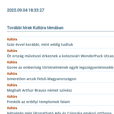
2025.09.04 18:33:27
További hírek Kultúra témában
Kultúra
Száz évvel korábbi, mint eddig tudtuk
Kultúra
Öt ország művészei érkeznek a kolozsvári WonderPuck Utcasz
Kultúra
Goree az emberiség történelmének egyik legszégyenletesebb t
Kultúra
Ismeretlen arcok Felső-Magyarországon
Kultúra
Meghalt Arthur Brauss német színész
Kultúra
Freskók az erdélyi templomok falain
Kultúra
Hétvégén még látogatható Ady és Csinszka egykori otthona