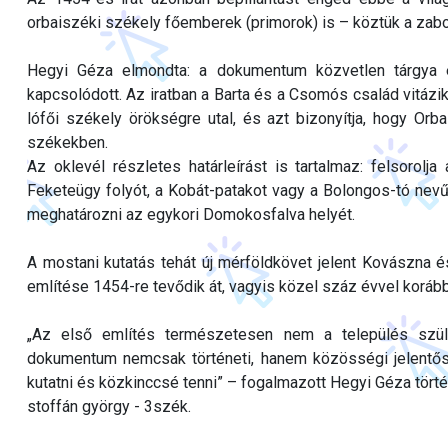
orbaiszéki székely főemberek (primorok) is – köztük a zabol
Hegyi Géza elmondta: a dokumentum közvetlen tárgya e
kapcsolódott. Az iratban a Barta és a Csomós család vitáz
lófői székely örökségre utal, és azt bizonyítja, hogy O
székekben.
Az oklevél részletes határleírást is tartalmaz: felsorol
Feketeügy folyót, a Kobát-patakot vagy a Bolongos-tó nevű
meghatározni az egykori Domokosfalva helyét.
A mostani kutatás tehát új mérföldkövet jelent Kovászna é
említése 1454-re tevődik át, vagyis közel száz évvel korább
„Az első említés természetesen nem a település szül
dokumentum nemcsak történeti, hanem közösségi jelentősé
kutatni és közkinccsé tenni” – fogalmazott Hegyi Géza tört
stoffán györgy - 3szék.