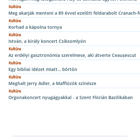
Kultúra
Meg akarják menteni a 89 évvel ezelőtt feldarabolt Cranach-
Kultúra
Korhad a kápolna tornya
Kultúra
István, a király koncert Csíksomlyón
Kultúra
Az erdélyi gasztronómia szerelmese, aki átverte Ceaușescut
Kultúra
Egy bibliai idézet miatt… börtön
Kultúra
Meghalt Jerry Adler, a Maffiózók színésze
Kultúra
Orgonakoncert nyugágyakkal - a Szent Flórián Bazilikában