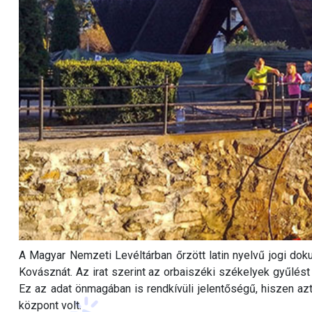
A Magyar Nemzeti Levéltárban őrzött latin nyelvű jogi do
Kovásznát. Az irat szerint az orbaiszéki székelyek gyűlést 
Ez az adat önmagában is rendkívüli jelentőségű, hiszen az
központ volt.