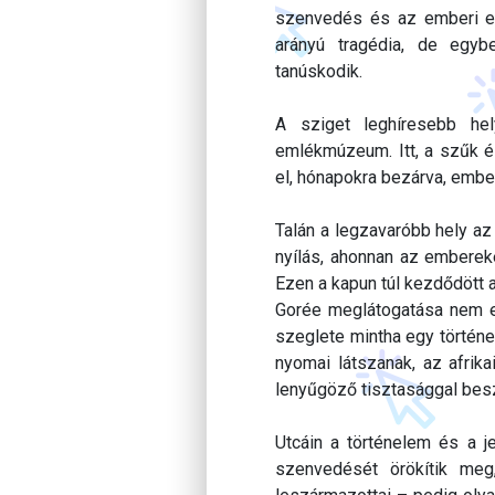
szenvedés és az emberi el
arányú tragédia, de egy
tanúskodik.
A sziget leghíresebb h
emlékmúzeum. Itt, a szűk és
el, hónapokra bezárva, embe
Talán a legzavaróbb hely az
nyílás, ahonnan az embereket
Ezen a kapun túl kezdődött 
Gorée meglátogatása nem e
szeglete mintha egy történe
nyomai látszanak, az afrik
lenyűgöző tisztasággal besz
Utcáin a történelem és a j
szenvedését örökítik meg