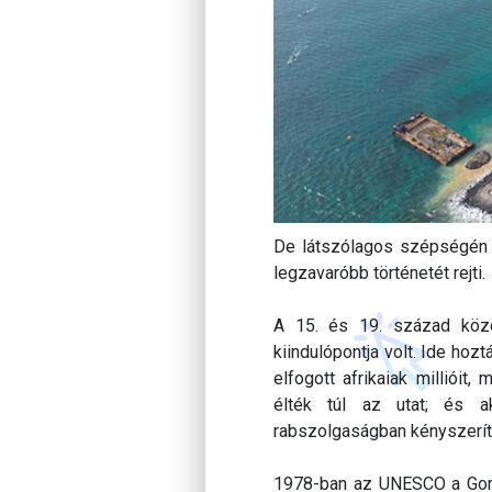
De látszólagos szépségén 
legzavaróbb történetét rejti.
A 15. és 19. század közö
kiindulópontja volt. Ide hoz
elfogott afrikaiak millióit
élték túl az utat; és ak
rabszolgaságban kényszeríte
1978-ban az UNESCO a Gorée