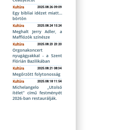
Kultúra
2025.08.26 09:09
Egy bibliai idézet miatt…
börtön
Kultúra
2025.08.24 15:24
Meghalt Jerry Adler, a
Maffiózók színésze
Kultúra
2025.08.23 23:20
Orgonakoncert
nyugágyakkal - a Szent
Flórián Bazilikában
Kultúra
2025.08.21 08:34
Megőrzött folytonosság
Kultúra
2025.08.18 11:54
Michelangelo „Utolsó
ítélet” című festményét
2026-ban restaurálják.