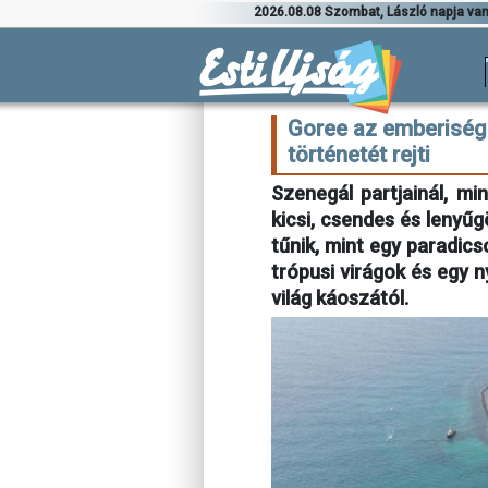
2026.08.08 Szombat, László napja va
Goree az emberiség
történetét rejti
Szenegál partjainál, m
kicsi, csendes és lenyűg
tűnik, mint egy paradic
trópusi virágok és egy
világ káoszától.