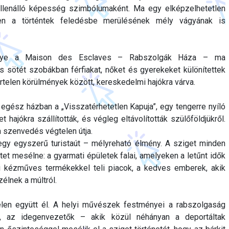
lenálló képesség szimbólumaként. Ma egy elképzelhetetlen
ben a történtek feledésbe merülésének mély vágyának is
elye a Maison des Esclaves – Rabszolgák Háza – ma
 sötét szobákban férfiakat, nőket és gyerekeket különítettek
rtelen körülmények között, kereskedelmi hajókra várva.
 egész házban a „Visszatérhetetlen Kapuja”, egy tengerre nyíló
 hajókra szállították, és végleg eltávolították szülőföldjükről.
a szenvedés végtelen útja.
gy egyszerű turistaút – mélyreható élmény. A sziget minden
tet mesélne: a gyarmati épületek falai, amelyeken a letűnt idők
ai kézműves termékekkel teli piacok, a kedves emberek, akik
élnek a múltról.
elen együtt él. A helyi művészek festményei a rabszolgaság
, az idegenvezetők – akik közül néhányan a deportáltak