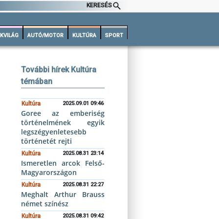
KERESÉS
KVILÁG
AUTÓ/MOTOR
KULTÚRA
SPORT
További hírek Kultúra
témában
Kultúra
2025.09.01 09:46
Goree az emberiség
történelmének egyik
legszégyenletesebb
történetét rejti
Kultúra
2025.08.31 23:14
Ismeretlen arcok Felső-
Magyarországon
Kultúra
2025.08.31 22:27
Meghalt Arthur Brauss
német színész
Kultúra
2025.08.31 09:42