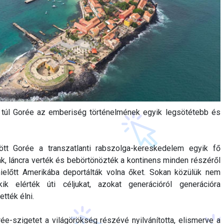
túl Gorée az emberiség történelmének egyik legsötétebb és
tt Gorée a transzatlanti rabszolga-kereskedelem egyik fő
ták, láncra verték és bebörtönözték a kontinens minden részéről
, mielőtt Amerikába deportálták volna őket. Sokan közülük nem
ik elérték úti céljukat, azokat generációról generációra
tték élni.
-szigetet a világörökség részévé nyilvánította, elismerve a