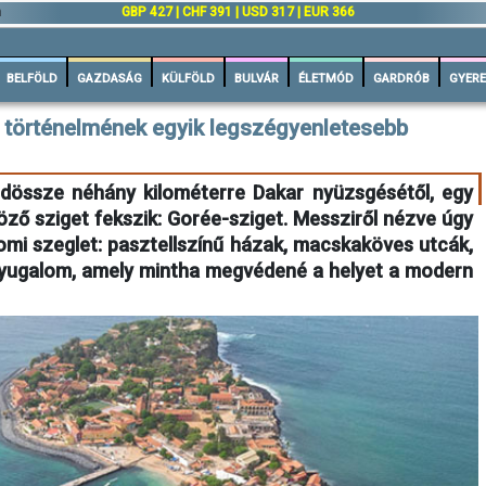
n
GBP 427 | CHF 391 | USD 317 | EUR 366
BELFÖLD
GAZDASÁG
KÜLFÖLD
BULVÁR
ÉLETMÓD
GARDRÓB
GYERE
 történelmének egyik legszégyenletesebb
indössze néhány kilométerre Dakar nyüzsgésétől, egy
öző sziget fekszik: Gorée-sziget. Messziről nézve úgy
somi szeglet: pasztellszínű házak, macskaköves utcák,
 nyugalom, amely mintha megvédené a helyet a modern