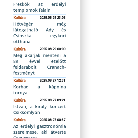
Freskók az erdélyi
templomok falain
Kultúra
2025.08.29 23:08
Hétvégén még
látogatható Ady és
Csinszka egykori
otthona
Kultúra
2025.08.29 00:00
Meg akarják menteni a
89 évvel ezelőtt
feldarabolt Cranach-
festményt
Kultúra
2025.08.27 12:31
Korhad a kápolna
tornya
Kultúra
2025.08.27 09:21
István, a király koncert
Csíksomlyón
Kultúra
2025.08.27 00:37
Az erdélyi gasztronómia
szerelmese, aki átverte
Ceaușescut