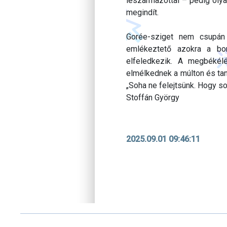
leszármazottai – pedig olya
megindít.
Gorée-sziget nem csupán
emlékeztető azokra a bor
elfeledkezik. A megbékél
elmélkednek a múlton és tan
„Soha ne felejtsünk. Hogy so
Stoffán György
2025.09.01 09:46:11