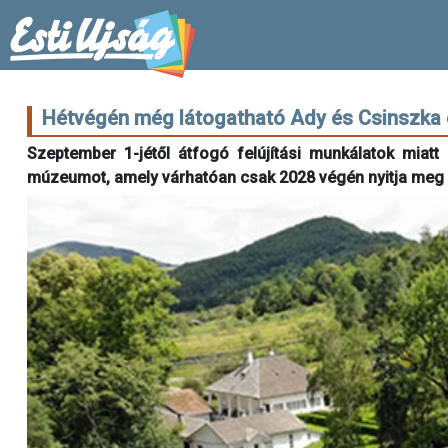
Hétvégén még látogatható Ady és Csinszka 
Szeptember 1-jétől átfogó felújítási munkálatok miat
múzeumot, amely várhatóan csak 2028 végén nyitja meg ú