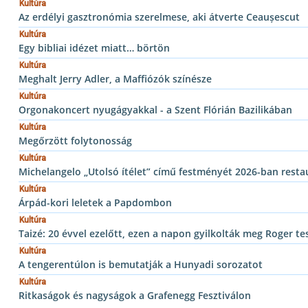
Kultúra
Az erdélyi gasztronómia szerelmese, aki átverte Ceaușescut
Kultúra
Egy bibliai idézet miatt… börtön
Kultúra
Meghalt Jerry Adler, a Maffiózók színésze
Kultúra
Orgonakoncert nyugágyakkal - a Szent Flórián Bazilikában
Kultúra
Megőrzött folytonosság
Kultúra
Michelangelo „Utolsó ítélet” című festményét 2026-ban restau
Kultúra
Árpád-kori leletek a Papdombon
Kultúra
Taizé: 20 évvel ezelőtt, ezen a napon gyilkolták meg Roger te
Kultúra
A tengerentúlon is bemutatják a Hunyadi sorozatot
Kultúra
Ritkaságok és nagyságok a Grafenegg Fesztiválon