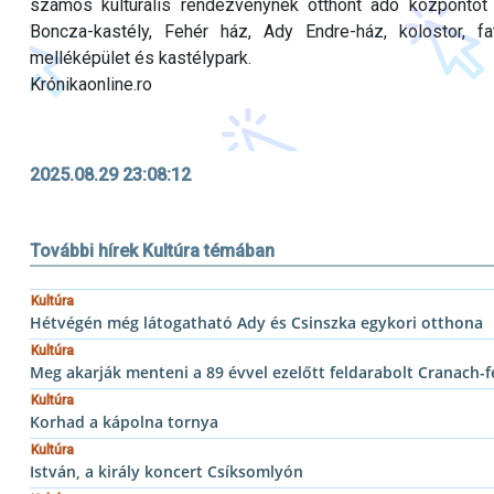
számos kulturális rendezvénynek otthont adó központot ho
Boncza-kastély, Fehér ház, Ady Endre-ház, kolostor, f
melléképület és kastélypark.
Krónikaonline.ro
2025.08.29 23:08:12
További hírek Kultúra témában
Kultúra
Hétvégén még látogatható Ady és Csinszka egykori otthona
Kultúra
Meg akarják menteni a 89 évvel ezelőtt feldarabolt Cranach-
Kultúra
Korhad a kápolna tornya
Kultúra
István, a király koncert Csíksomlyón