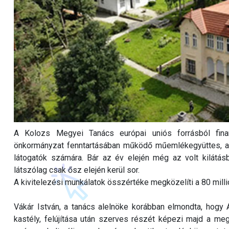
A Kolozs Megyei Tanács európai uniós forrásból finan
önkormányzat fenntartásában működő műemlékegyüttes, a
látogatók számára. Bár az év elején még az volt kilátásb
látszólag csak ősz elején kerül sor.
A kivitelezési munkálatok összértéke megközelíti a 80 millió 
Vákár István, a tanács alelnöke korábban elmondta, hogy
kastély, felújítása után szerves részét képezi majd a me