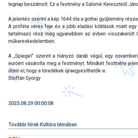
tegnap beszámolt. Ez a festmény a Salomé Keresztelő Jáno
A jelentés szerint a kép 1644 óta a gothai gyűjtemény része
A próféta véres feje és a jobb eladási kilátások miatt eg
tartalmazó rész még ugyanebben az évben visszakerült G
műkereskedelemben.
A „Spiegel” szerint a hiányzó darab végül, egy novemberi,
euróért vásárolta meg a festményt. Mindkét festmény jelenl
dönti el, hogy a töredékek újraegyesíthetők-e.
Stoffán György
2025.08.29 00:00:08
További hírek Kultúra témában