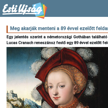
Meg akarják menteni a 89 évvel ezelőtt feld
Egy jelentés szerint a németországi Gothában találhat
Lucas Cranach reneszánsz festő egy 89 évvel ezelőtt fel