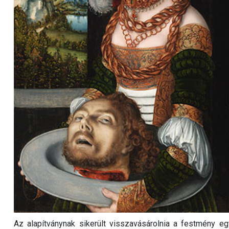
Az alapítványnak sikerült visszavásárolnia a festmény eg