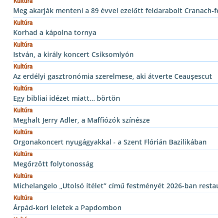
Kultúra
Meg akarják menteni a 89 évvel ezelőtt feldarabolt Cranach-
Kultúra
Korhad a kápolna tornya
Kultúra
István, a király koncert Csíksomlyón
Kultúra
Az erdélyi gasztronómia szerelmese, aki átverte Ceaușescut
Kultúra
Egy bibliai idézet miatt… börtön
Kultúra
Meghalt Jerry Adler, a Maffiózók színésze
Kultúra
Orgonakoncert nyugágyakkal - a Szent Flórián Bazilikában
Kultúra
Megőrzött folytonosság
Kultúra
Michelangelo „Utolsó ítélet” című festményét 2026-ban restau
Kultúra
Árpád-kori leletek a Papdombon