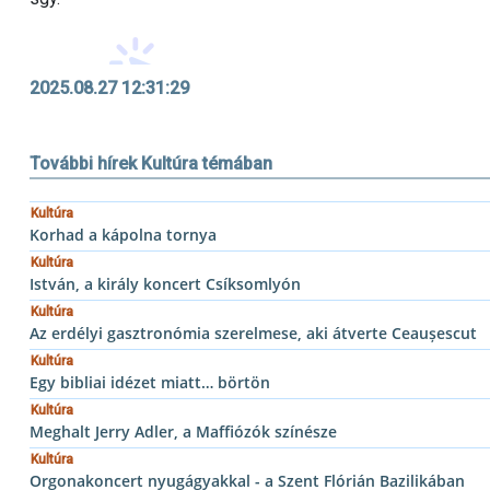
2025.08.27 12:31:29
További hírek Kultúra témában
Kultúra
Korhad a kápolna tornya
Kultúra
István, a király koncert Csíksomlyón
Kultúra
Az erdélyi gasztronómia szerelmese, aki átverte Ceaușescut
Kultúra
Egy bibliai idézet miatt… börtön
Kultúra
Meghalt Jerry Adler, a Maffiózók színésze
Kultúra
Orgonakoncert nyugágyakkal - a Szent Flórián Bazilikában