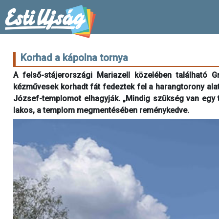
Korhad a kápolna tornya
A felső-stájerországi Mariazell közelében található G
kézművesek korhadt fát fedeztek fel a harangtorony alatt
József-templomot elhagyják. „Mindig szükség van egy 
lakos, a templom megmentésében reménykedve.