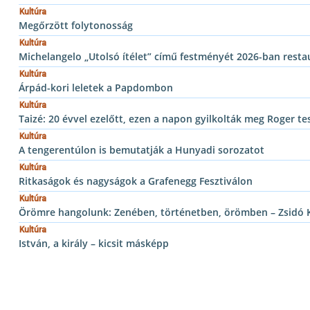
Kultúra
Megőrzött folytonosság
Kultúra
Michelangelo „Utolsó ítélet” című festményét 2026-ban restau
Kultúra
Árpád-kori leletek a Papdombon
Kultúra
Taizé: 20 évvel ezelőtt, ezen a napon gyilkolták meg Roger te
Kultúra
A tengerentúlon is bemutatják a Hunyadi sorozatot
Kultúra
Ritkaságok és nagyságok a Grafenegg Fesztiválon
Kultúra
Örömre hangolunk: Zenében, történetben, örömben – Zsidó Ku
Kultúra
István, a király – kicsit másképp