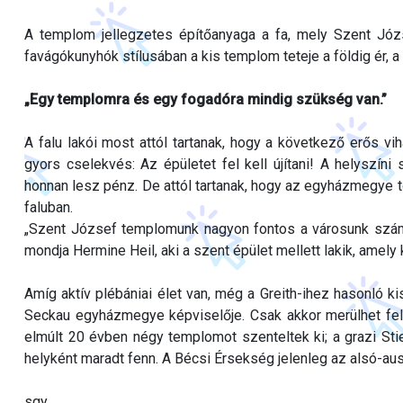
A templom jellegzetes építőanyaga a fa, mely Szent Józ
favágókunyhók stílusában a kis templom teteje a földig ér, a
„Egy templomra és egy fogadóra mindig szükség van.”
A falu lakói most attól tartanak, hogy a következő erős vi
gyors cselekvés: Az épületet fel kell újítani! A helyszí
honnan lesz pénz. De attól tartanak, hogy az egyházmegye
faluban.
„Szent József templomunk nagyon fontos a városunk szá
mondja Hermine Heil, aki a szent épület mellett lakik, amel
Amíg aktív plébániai élet van, még a Greith-ihez hasonló 
Seckau egyházmegye képviselője. Csak akkor merülhet fel
elmúlt 20 évben négy templomot szenteltek ki; a grazi Stie
helyként maradt fenn. A Bécsi Érsekség jelenleg az alsó-aus
sgy.