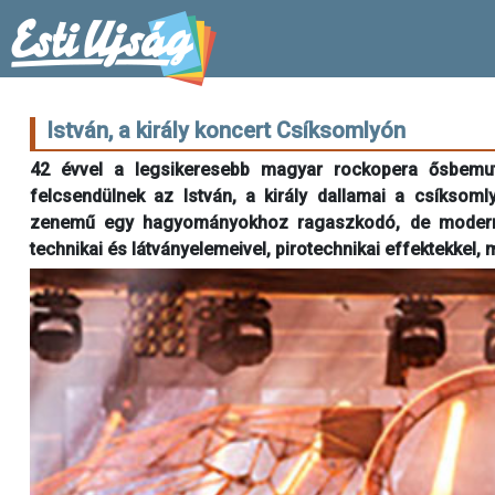
István, a király koncert Csíksomlyón
42 évvel a legsikeresebb magyar rockopera ősbemut
felcsendülnek az István, a király dallamai a csíksom
zenemű egy hagyományokhoz ragaszkodó, de modern k
technikai és látványelemeivel, pirotechnikai effektekkel,