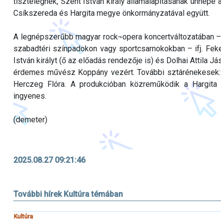
tisztelegnek, Szent István király államalapításának ünnep
Csíkszereda és Hargita megye önkormányzatával együtt.
A legnépszerűbb magyar rock¬opera koncertváltozatában –
szabadtéri színpadokon vagy sportcsarnokokban – ifj. Feke
István királyt (ő az előadás rendezője is) és Dolhai Attila 
érdemes művész Koppány vezért. További sztárénekesek: M
Herczeg Flóra. A produkcióban közreműködik a Hargita 
ingyenes.
(demeter)
2025.08.27 09:21:46
További hírek Kultúra témában
Kultúra