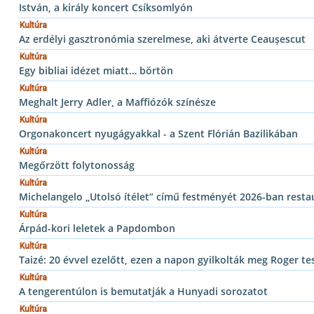
István, a király koncert Csíksomlyón
Kultúra
Az erdélyi gasztronómia szerelmese, aki átverte Ceaușescut
Kultúra
Egy bibliai idézet miatt… börtön
Kultúra
Meghalt Jerry Adler, a Maffiózók színésze
Kultúra
Orgonakoncert nyugágyakkal - a Szent Flórián Bazilikában
Kultúra
Megőrzött folytonosság
Kultúra
Michelangelo „Utolsó ítélet” című festményét 2026-ban restau
Kultúra
Árpád-kori leletek a Papdombon
Kultúra
Taizé: 20 évvel ezelőtt, ezen a napon gyilkolták meg Roger te
Kultúra
A tengerentúlon is bemutatják a Hunyadi sorozatot
Kultúra