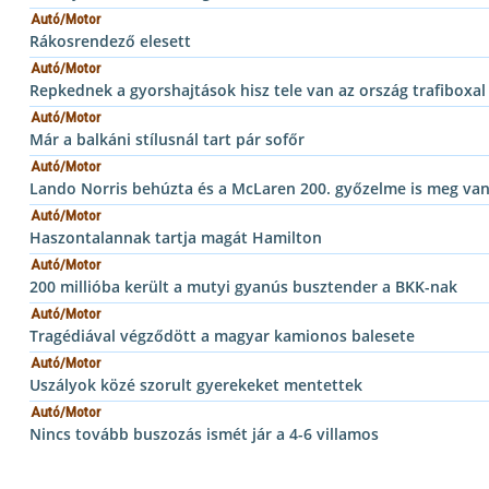
Autó/Motor
Rákosrendező elesett
Autó/Motor
Repkednek a gyorshajtások hisz tele van az ország trafiboxal
Autó/Motor
Már a balkáni stílusnál tart pár sofőr
Autó/Motor
Lando Norris behúzta és a McLaren 200. győzelme is meg va
Autó/Motor
Haszontalannak tartja magát Hamilton
Autó/Motor
200 millióba került a mutyi gyanús busztender a BKK-nak
Autó/Motor
Tragédiával végződött a magyar kamionos balesete
Autó/Motor
Uszályok közé szorult gyerekeket mentettek
Autó/Motor
Nincs tovább buszozás ismét jár a 4-6 villamos