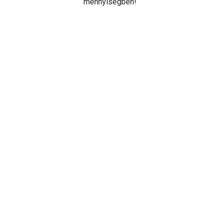
mennyiségben!
Cookie beállítások testre szabása