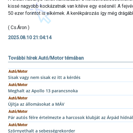
kissé nagyobb kockázatnak van kitéve egy esésnél. A fejvéd
50 ezer forintot is elkérnek. A kerékpározás így még drágáb
( Cs.Áron )
2025.08.10 21:04:14
További hírek Autó/Motor témában
Autó/Motor
Sisak vagy nem sisak ez itt a kérdés
Autó/Motor
Meghalt az Apollo 13 parancsnoka
Autó/Motor
Újítja az állomásokat a MÁV
Autó/Motor
Pár autós félre értelmezte a harcosok klubját az Árpád hídnál
Autó/Motor
Szörnyethalt a sebességrekorder