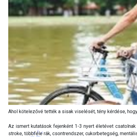
Ahol kötelezővé tették a sisak viselését, tény kérdése, hog
Az ismert kutatások fejenként 1-3 nyert életévet csatolna
stroke, többféle rák, csontrendszer, cukorbetegség, mentáli