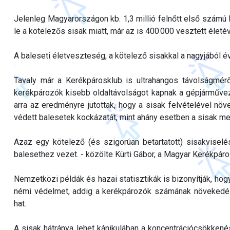
Jelenleg Magyarországon kb. 1,3 millió felnőtt első számú
le a kötelezős sisak miatt, már az is 400 000 vesztett életév
A baleseti életveszteség, a kötelező sisakkal a nagyjából 
Tavaly már a Kerékpárosklub is ultrahangos távolságmér
kerékpározók kisebb oldaltávolságot kapnak a gépjárművezet
arra az eredményre jutottak, hogy a sisak felvételével növ
védett balesetek kockázatát, mint ahány esetben a sisak me
Azaz egy kötelező (és szigorúan betartatott) sisakvisel
balesethez vezet. - közölte Kürti Gábor, a Magyar Kerékpár
Nemzetközi példák és hazai statisztikák is bizonyítják, hog
némi védelmet, addig a kerékpározók számának növekedés
hat.
A sisak hátránya lehet kánikulában a koncentrációcsökkené