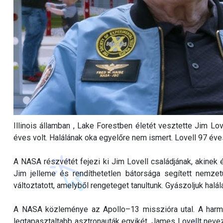
Illinois államban , Lake Forestben életét vesztette Jim Lo
éves volt. Halálának oka egyelőre nem ismert. Lovell 97 éves
A NASA részvétét fejezi ki Jim Lovell családjának, akinek 
Jim jelleme és rendíthetetlen bátorsága segített nemzetü
változtatott, amelyből rengeteget tanultunk. Gyászoljuk halá
A NASA közleménye az Apollo–13 misszióra utal. A harm
legtapasztaltabb asztronauták egyikét, James Lovellt nevez