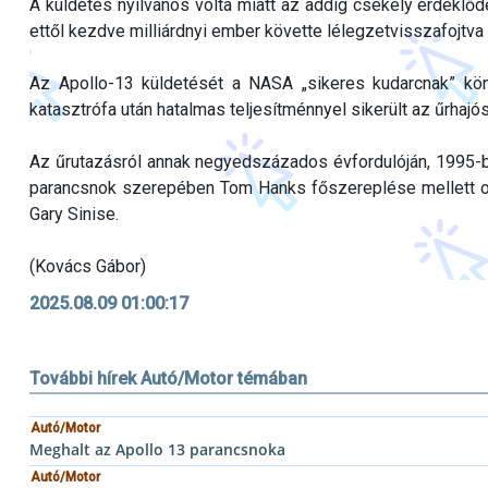
A küldetés nyilvános volta miatt az addig csekély érdeklő
ettől kezdve milliárdnyi ember követte lélegzetvisszafojtv
Az Apollo-13 küldetését a NASA „sikeres kudarcnak” könyv
katasztrófa után hatalmas teljesítménnyel sikerült az űrhaj
Az űrutazásról annak negyedszázados évfordulóján, 1995-be
parancsnok szerepében Tom Hanks főszereplése mellett oly
Gary Sinise.
(Kovács Gábor)
2025.08.09 01:00:17
További hírek Autó/Motor témában
Autó/Motor
Meghalt az Apollo 13 parancsnoka
Autó/Motor