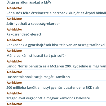
Újítja az állomásokat a MÁV
Autó/Motor
Pár autós félre értelmezte a harcosok klubját az Árpád hídnál
Autó/Motor
Szörnyethalt a sebességrekorder
Autó/Motor
Rákosrendező elesett
Autó/Motor
Repkednek a gyorshajtások hisz tele van az ország trafiboxal
Autó/Motor
Már a balkáni stílusnál tart pár sofőr
Autó/Motor
Lando Norris behúzta és a McLaren 200. győzelme is meg va
Autó/Motor
Haszontalannak tartja magát Hamilton
Autó/Motor
200 millióba került a mutyi gyanús busztender a BKK-nak
Autó/Motor
Tragédiával végződött a magyar kamionos balesete
Autó/Motor