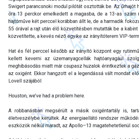
Swigert parancsnoki modul pilótát osztották be. Az űrhajót h
óra 13 perckor emelkedett a magasba, de a 13-as szám 
hajtóműve két perccel korábban állt le, de a harmadik fokoza
55 órával a rajt után élő közvetítésben mutatták be a kabi
közvetítette, a kevés néző egyike az irányítóterem VIP-term
Hat és fél perccel később az irányító központ egy rutinműv
kellett keverni az üzemanyagcellák hajtóanyagául szo
meghibásodás miatt már csupasz huzalok érintkeztek a gázz
az oxigént. Ekkor hangzott el a legendássá vált mondat el
Lovell szájából:
Houston, we’ve had a problem here.
A robbanásban megsérült a másik oxigéntartály is, tart
életveszélybe kerültek. Az energiaellátó rendszer működés
eszközök nélkül maradt, az Apollo–13 magatehetetlenül sod