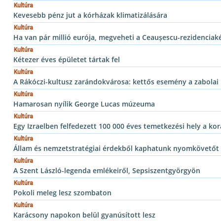
Kultúra
Kevesebb pénz jut a kórházak klimatizálására
Kultúra
Ha van pár millió eurója, megveheti a Ceaușescu-rezidencia
Kultúra
Kétezer éves épületet tártak fel
Kultúra
A Rákóczi-kultusz zarándokvárosa: kettős esemény a zabolai
Kultúra
Hamarosan nyílik George Lucas múzeuma
Kultúra
Egy Izraelben felfedezett 100 000 éves temetkezési hely a ko
Kultúra
Állam és nemzetstratégiai érdekből kaphatunk nyomkövetőt
Kultúra
A Szent László-legenda emlékeiről, Sepsiszentgyörgyön
Kultúra
Pokoli meleg lesz szombaton
Kultúra
Karácsony napokon belül gyanúsított lesz