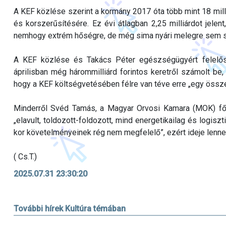
A KEF közlése szerint a kormány 2017 óta több mint 18 milli
és korszerűsítésére. Ez évi átlagban 2,25 milliárdot jelen
nemhogy extrém hőségre, de még sima nyári melegre sem sik
A KEF közlése és Takács Péter egészségügyért felelős á
áprilisban még hárommilliárd forintos keretről számolt be, 
hogy a KEF költségvetésében félre van téve erre „egy össze
Minderről Svéd Tamás, a Magyar Orvosi Kamara (MOK) főti
„elavult, toldozott-foldozott, mind energetikailag és logisz
kor követelményeinek rég nem megfelelő”, ezért ideje lenne 
( Cs.T.)
2025.07.31 23:30:20
További hírek Kultúra témában