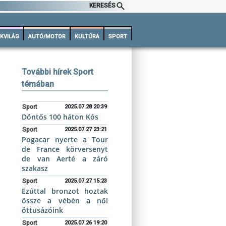
KERESÉS
KVILÁG
AUTÓ/MOTOR
KULTÚRA
SPORT
További hírek Sport
témában
Sport
2025.07.28 20:39
Döntős 100 háton Kós
Sport
2025.07.27 23:21
Pogacar nyerte a Tour
de France körversenyt
de van Aerté a záró
szakasz
Sport
2025.07.27 15:23
Ezúttal bronzot hoztak
össze a vébén a női
öttusázóink
Sport
2025.07.26 19:20