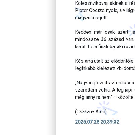
Kolesznyikovra, akinek a ré
Pieter Coetze nyolc, a vilá
magyar mögött.
Kedden már csak azért is
mindössze 36 század van. 
került be a fináléba, aki rö
Kós arra utalt az elődöntője
leginkább kiélezett vb-döntő
„Nagyon jó volt az úszásom,
szerettem volna. A tegnapi s
még annyira nem” – közölte
(Csákány Áron)
2025.07.28 20:39:32