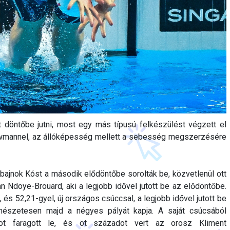
 döntőbe jutni, most egy más típusú felkészülést végzett el
owmannel, az állóképesség mellett a sebesség megszerzésére
 bajnok Kóst a második elődöntőbe sorolták be, közvetlenül ott
nn Ndoye-Brouard, aki a legjobb idővel jutott be az elődöntőbe.
és 52,21-gyel, új országos csúccsal, a legjobb idővel jutott be
mészetesen majd a négyes pályát kapja. A saját csúcsából
t faragott le, és öt századot vert az orosz Kliment