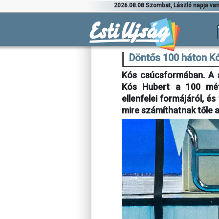
2026.08.08 Szombat, László napja va
Döntős 100 háton K
Kós csúcsformában. A s
Kós Hubert a 100 mét
ellenfelei formájáról, é
mire számíthatnak tőle a 