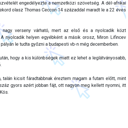
szvételét engedélyezte a nemzetközi szövetség. A dél-afrikai
grekord olasz Thomas Ceccon 14 századdal maradt le a 22 éves
 nagy verseny várható, mert az első és a nyolcadik közt
A nyolcadik helyen egyébként a másik orosz, Miron Lifincev
vid pályán le tudta győzni a budapesti vb-n még decemberben.
 után, hogy a kis különbségek miatt ez lehet a leglátványosabb,
.
 talán kicsit fáradtabbnak éreztem magam a futam előtt, mint
záz gyors azért jobban fájt, ott nagyon meg kellett nyomni, itt
 Kós.