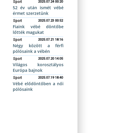
Sport
2025.07.24 00:20
52 év után ismét vébé
érmet szerzetünk
Sport
2025.07.23 00:52
Fiaink vébé döntőbe
lőtték magukat
Sport
2025.07.21 18:16
Négy között a férfi
pólósaink a vébén
Sport
2025.07.20 14:05
Világos korosztályos
Európa bajnok
Sport
2025.07.19 18:40
Vébé elődöntőben a női
pólósaink