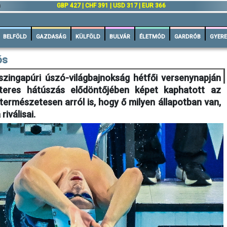
n
GBP 427 | CHF 391 | USD 317 | EUR 366
BELFÖLD
GAZDASÁG
KÜLFÖLD
BULVÁR
ÉLETMÓD
GARDRÓB
GYERE
ós
zingapúri úszó-világbajnokság hétfői versenynapján
eres hátúszás elődöntőjében képet kaphatott az
s természetesen arról is, hogy ő milyen állapotban van,
riválisai.