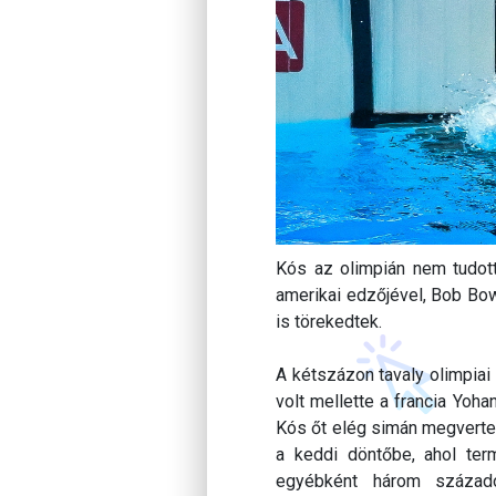
Kós az olimpián nem tudott
amerikai edzőjével, Bob B
is törekedtek.
A kétszázon tavaly olimpiai
volt mellette a francia Yoha
Kós őt elég simán megverte, 
a keddi döntőbe, ahol ter
egyébként három százado