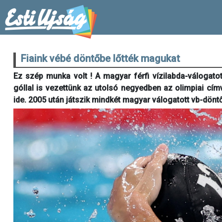
Fiaink vébé döntőbe lőtték magukat
Ez szép munka volt ! A magyar férfi vízilabda-válogato
góllal is vezettünk az utolsó negyedben az olimpiai cím
ide. 2005 után játszik mindkét magyar válogatott vb-döntő