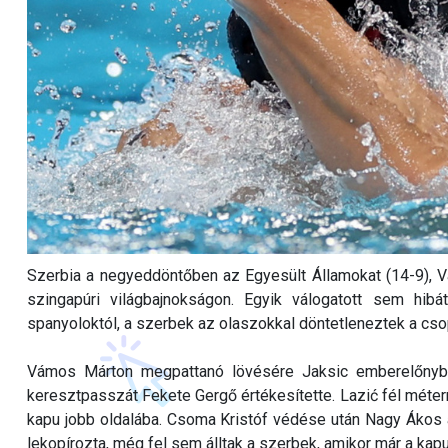
Szerbia a negyeddöntőben az Egyesült Államokat (14-9), V
szingapúri világbajnokságon. Egyik válogatott sem hibá
spanyoloktól, a szerbek az olaszokkal döntetleneztek a cso
Vámos Márton megpattanó lövésére Jaksic emberelőnyből
keresztpasszát Fekete Gergő értékesítette. Lazić fél méter
kapu jobb oldalába. Csoma Kristóf védése után Nagy Ákos a
lekopírozta, még fel sem álltak a szerbek, amikor már a kapuj