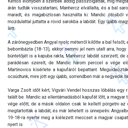
Kettős előnyben a szerbek addig passzolgattak, míg megtalá
árán tudták visszatartani, Manhercz elvállalta, és a bal sar
maradt, és magabiztosan használta ki. Mandic ötösből 
mozdulattal juttatta a rövid sarokba a labdát. Egy újabb ma
lett.
A zárónegyedben Angyal nyolc méterről kilőtte a bal felsőt, e
bebombázta (18-13), ekkor semmi jel nem utalt arra, hogy 
büntetőjét is a kapuba rakta, Manhercz labdát szerzett, de a
parádésan szerelt, de Mandic három perccel a vége elő
Martinovics kísérlete a kapufáról bepattant. Megvideózták
ocsúdtunk, mire jött egy újabb, sorrendben már a negyedik talá
Varga Zsolt időt kért, Vigvári Vendel hosszas lóbálás egy ri
talált be. Mandic az ellentámadásból kapufát lőtt, a magya
vége előtt, de a másik oldalon csak le kellett pörgetni az
megtartották a labdát, és már lehetett is ünnepelni. Angyal
19-18-ra nyerte meg a kiélezett meccset a magyar csapat
nyert is.