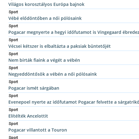
Világos korosztályos Európa bajnok
Sport
Vébé elődöntőben a női pólósaink
Sport
Pogacar megnyerte a hegyi időfutamot is Vingegaard ébredez
Sport
Vécsei kétszer is elbaltázta a paksiak büntetőjét
Sport
Nem bírták fiaink a végét a vébén
Sport
Negyeddöntősök a vébén a női pólósaink
Sport
Pogacar ismét sárgában
Sport
Evenepoel nyerte az időfutamot Pogacar felvette a sárgatrik
Sport
Elítélték Ancelottit
Sport
Pogacar villantott a Touron
Sport