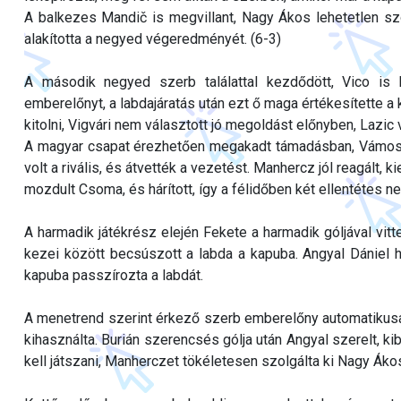
A balkezes Mandič is megvillant, Nagy Ákos lehetetlen szö
alakította a negyed végeredményét. (6-3)
A második negyed szerb találattal kezdődött, Vico is 
emberelőnyt, a labdajáratás után ezt ő maga értékesítette a
kitolni, Vigvári nem választott jó megoldást előnyben, Lazic v
A magyar csapat érezhetően megakadt támadásban, Vámost b
volt a rivális, és átvették a vezetést. Manhercz jól reagált, 
mozdult Csoma, és hárított, így a félidőben két ellentétes 
A harmadik játékrész elején Fekete a harmadik góljával vitt
kezei között becsúszott a labda a kapuba. Angyal Dániel h
kapuba passzírozta a labdát.
A menetrend szerint érkező szerb emberelőny automatikusan 
kihasználta. Burián szerencsés gólja után Angyal szerelt, kib
kell játszani, Manherczet tökéletesen szolgálta ki Nagy Ákos