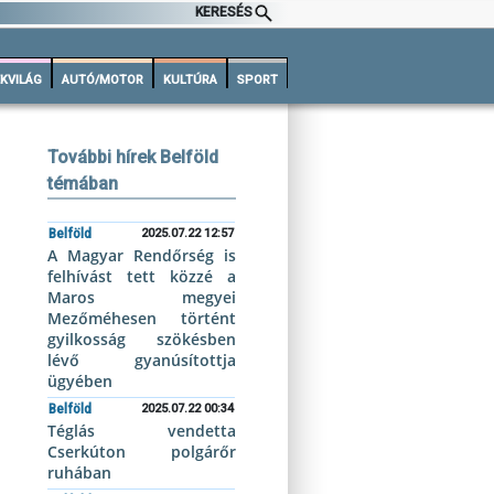
KERESÉS
KVILÁG
AUTÓ/MOTOR
KULTÚRA
SPORT
További hírek Belföld
témában
Belföld
2025.07.22 12:57
A Magyar Rendőrség is
felhívást tett közzé a
Maros megyei
Mezőméhesen történt
gyilkosság szökésben
lévő gyanúsítottja
ügyében
Belföld
2025.07.22 00:34
Téglás vendetta
Cserkúton polgárőr
ruhában