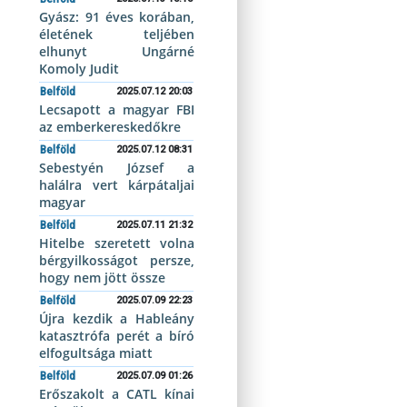
Gyász: 91 éves korában,
életének teljében
elhunyt Ungárné
Komoly Judit
Belföld
2025.07.12 20:03
Lecsapott a magyar FBI
az emberkereskedőkre
Belföld
2025.07.12 08:31
Sebestyén József a
halálra vert kárpátaljai
magyar
Belföld
2025.07.11 21:32
Hitelbe szeretett volna
bérgyilkosságot persze,
hogy nem jött össze
Belföld
2025.07.09 22:23
Újra kezdik a Hableány
katasztrófa perét a bíró
elfogultsága miatt
Belföld
2025.07.09 01:26
Erőszakolt a CATL kínai