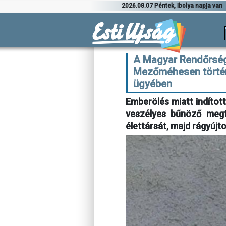
2026.08.07 Péntek, Ibolya napja van
A Magyar Rendőrség 
Mezőméhesen történ
ügyében
Emberölés miatt indítot
veszélyes bűnöző megta
élettársát, majd rágyúj