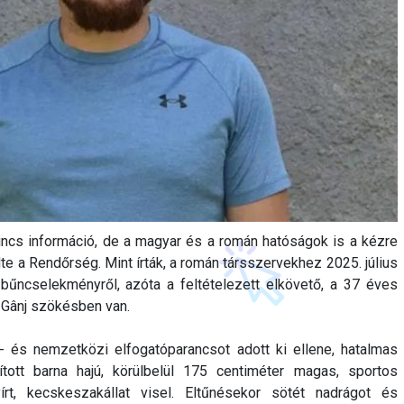
 nincs információ, de a magyar és a román hatóságok is a kézre
te a Rendőrség. Mint írták, a román társszervekhez 2025. július
 bűncselekményről, azóta a feltételezett elkövető, a 37 éves
 Gânj szökésben van.
 és nemzetközi elfogatóparancsot adott ki ellene, hatalmas
ított barna hajú, körülbelül 175 centiméter magas, sportos
yírt, kecskeszakállat visel. Eltűnésekor sötét nadrágot és