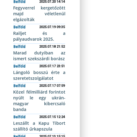
Belföld
2025.07.20 14:14
Fegyverrel kergetőzött
majd véletlenül
elgázolták
Belföld
2025.07.19 09:35
Railjet és a
pályaudvarok 2025.
Belföld
2025.07.18 21:52
Marad dutyiban az
ismert szekszárdi borász
Belföld
2025.07.17 23:51
Lángoló bosszú érte a
szeretetszolgálatot
Belföld
2025.07.17 07:59
Közel félmilliárd forintot
nyúlt le egy ukrán-
magyar kibercsaló
banda
Belföld
2025.07.15 12:24
Leszállt a Kapu Tibort
szállító űrkapszula
Belföld
2025.07.13 15:15