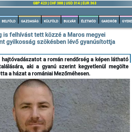
GBP 423 | CHF 388 | USD 314 | EUR 363
BELFÖLD
GAZDASÁG
KÜLFÖLD
BULVÁR
ÉLETMÓD
GARDRÓB
GYERE
is felhívást tett közzé a Maros megyei
t gyilkosság szökésben lévő gyanúsítottja
t hajtóvadászatot a román rendőrség a képen látható
lálására, aki a gyanú szerint kegyetlenül megölte
totta a házat a romániai Mezőméhesen.