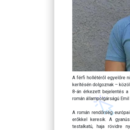
A férfi hollétéről egyelőre
kerítésén dolgoznak – közöl
8-án érkezett bejelentés a
román állampolgárságú Emil
A román rendőrség európai-
erőkkel keresik. A gyanús
testalkatú, haja rövidre n