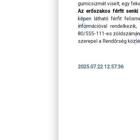
gumicsizmát viselt, egy feke
Az erőszakos férfit senki
képen látható férfit felism
információval rendelkezik
80/555-111-es zöldszámán, 
szerepel a Rendőrség közl
2025.07.22 12:57:36