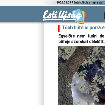
2026.08.07 Péntek, Ibolya napja van
Több büfé is porrá é
Egyelőre nem tudni de
büféje szombat délelőtt. 