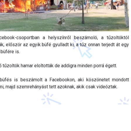
cebook-csoportban a helyszínről beszámoló, a tűzoltóktól
ák, először az egyik büfé gyulladt ki, a tűz onnan terjedt át egy
büfére is.
ő tűzoltók hamar eloltották de addigra minden porrá égett.
 büfés is beszámolt a Facebookon, aki köszönetet mondott
ani, majd szemrehányást tett azoknak, akik csak videóztak.