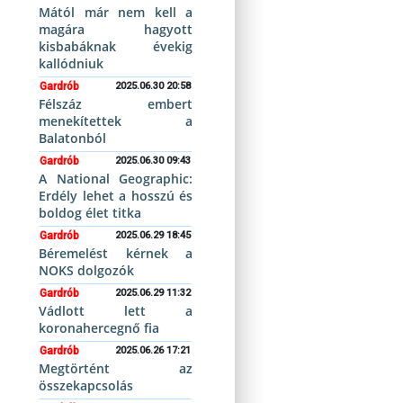
Mától már nem kell a
magára hagyott
kisbabáknak évekig
kallódniuk
Gardrób
2025.06.30 20:58
Félszáz embert
menekítettek a
Balatonból
Gardrób
2025.06.30 09:43
A National Geographic:
Erdély lehet a hosszú és
boldog élet titka
Gardrób
2025.06.29 18:45
Béremelést kérnek a
NOKS dolgozók
Gardrób
2025.06.29 11:32
Vádlott lett a
koronahercegnő fia
Gardrób
2025.06.26 17:21
Megtörtént az
összekapcsolás