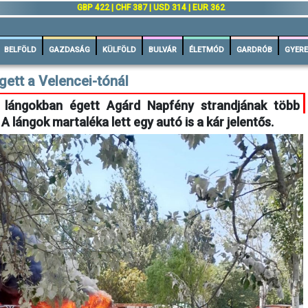
GBP 422 | CHF 387 | USD 314 | EUR 362
BELFÖLD
GAZDASÁG
KÜLFÖLD
BULVÁR
ÉLETMÓD
GARDRÓB
GYERE
gett a Velencei-tónál
 lángokban égett Agárd Napfény strandjának több
A lángok martaléka lett egy autó is a kár jelentős.