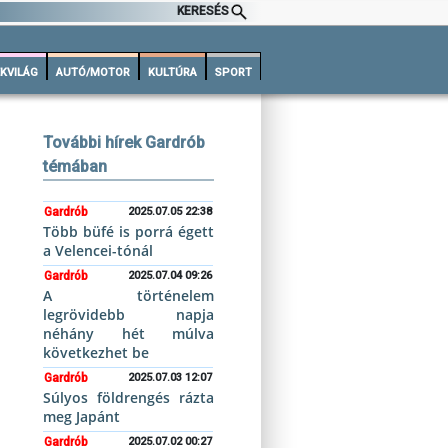
KERESÉS
KVILÁG
AUTÓ/MOTOR
KULTÚRA
SPORT
További hírek Gardrób
témában
Gardrób
2025.07.05 22:38
Több büfé is porrá égett
a Velencei-tónál
Gardrób
2025.07.04 09:26
A történelem
legrövidebb napja
néhány hét múlva
következhet be
Gardrób
2025.07.03 12:07
Súlyos földrengés rázta
meg Japánt
Gardrób
2025.07.02 00:27