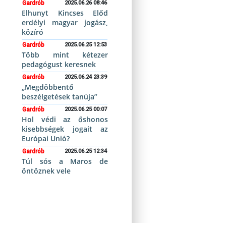
Gardrób
2025.06.26 08:46
Elhunyt Kincses Előd
erdélyi magyar jogász,
közíró
Gardrób
2025.06.25 12:53
Több mint kétezer
pedagógust keresnek
Gardrób
2025.06.24 23:39
„Megdöbbentő
beszélgetések tanúja”
Gardrób
2025.06.25 00:07
Hol védi az őshonos
kisebbségek jogait az
Európai Unió?
Gardrób
2025.06.25 12:34
Túl sós a Maros de
öntöznek vele