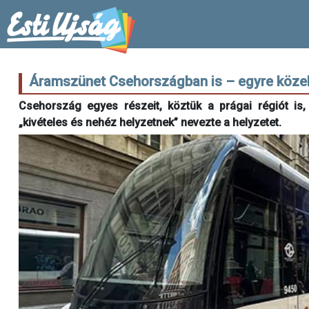
Áramszünet Csehországban is – egyre köze
Csehország egyes részeit, köztük a prágai régiót is, 
„kivételes és nehéz helyzetnek” nevezte a helyzetet.