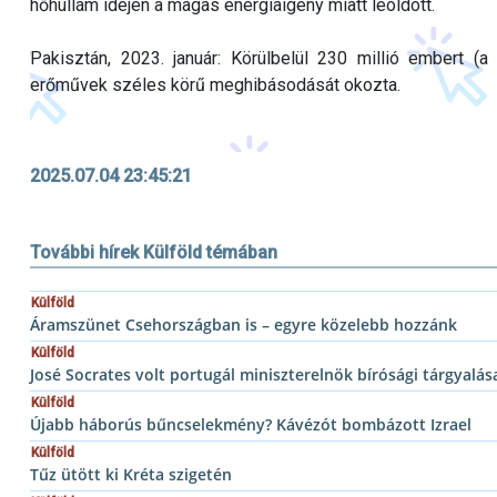
hőhullám idején a magas energiaigény miatt leoldott.
Pakisztán, 2023. január: Körülbelül 230 millió embert (
erőművek széles körű meghibásodását okozta.
2025.07.04 23:45:21
További hírek Külföld témában
Külföld
Áramszünet Csehországban is – egyre közelebb hozzánk
Külföld
José Socrates volt portugál miniszterelnök bírósági tárgyalása 
Külföld
Újabb háborús bűncselekmény? Kávézót bombázott Izrael
Külföld
Tűz ütött ki Kréta szigetén