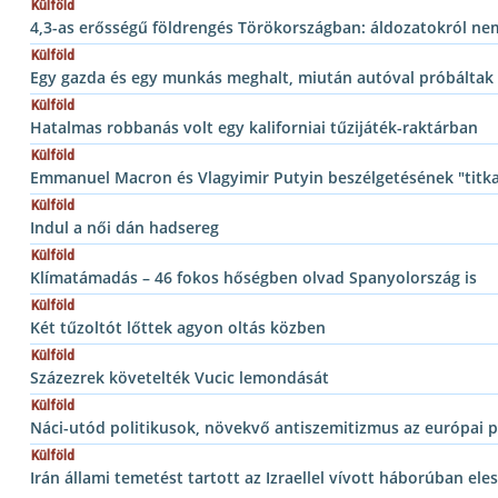
Külföld
4,3-as erősségű földrengés Törökországban: áldozatokról nem
Külföld
Egy gazda és egy munkás meghalt, miután autóval próbáltak
Külföld
Hatalmas robbanás volt egy kaliforniai tűzijáték-raktárban
Külföld
Emmanuel Macron és Vlagyimir Putyin beszélgetésének "titka
Külföld
Indul a női dán hadsereg
Külföld
Klímatámadás – 46 fokos hőségben olvad Spanyolország is
Külföld
Két tűzoltót lőttek agyon oltás közben
Külföld
Százezrek követelték Vucic lemondását
Külföld
Náci-utód politikusok, növekvő antiszemitizmus az európai p
Külföld
Irán állami temetést tartott az Izraellel vívott háborúban el