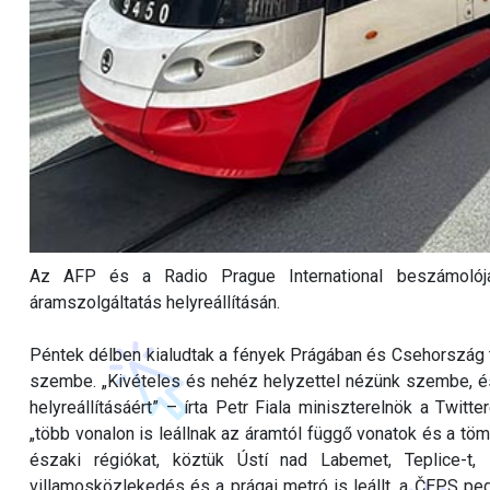
Az AFP és a Radio Prague International beszámolója
áramszolgáltatás helyreállításán.
Péntek délben kialudtak a fények Prágában és Csehország t
szembe. „Kivételes és nehéz helyzettel nézünk szembe, é
helyreállításáért” – írta Petr Fiala miniszterelnök a Twitt
„több vonalon is leállnak az áramtól függő vonatok és a 
északi régiókat, köztük Ústí nad Labemet, Teplice-t, 
villamosközlekedés és a prágai metró is leállt, a ČEPS p