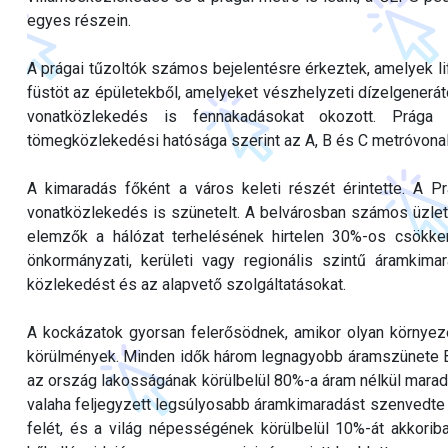
egyes részein.
A prágai tűzoltók számos bejelentésre érkeztek, amelyek li
füstöt az épületekből, amelyeket vészhelyzeti dízelgenerát
vonatközlekedés is fennakadásokat okozott. Prág
tömegközlekedési hatósága szerint az A, B és C metróvonalak
A kimaradás főként a város keleti részét érintette. A P
vonatközlekedés is szünetelt. A belvárosban számos üzlet
elemzők a hálózat terhelésének hirtelen 30%-os csökken
önkormányzati, kerületi vagy regionális szintű áramkimar
közlekedést és az alapvető szolgáltatásokat.
A kockázatok gyorsan felerősödnek, amikor olyan környez
körülmények. Minden idők három legnagyobb áramszünete Ba
az ország lakosságának körülbelül 80%-a áram nélkül maradt. I
valaha feljegyzett legsúlyosabb áramkimaradást szenvedte e
felét, és a világ népességének körülbelül 10%-át akkori