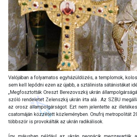
Valójában a folyamatos egyházüldözés, a templomok, kolost
sem kell lepődni ezen az újabb, a sztálinista sátánistákat i
„Megfosztották Oreszt Berezovszkij ukrán állampolgárságát, 
szóló rendeletet Zelenszkij ukrán írta alá . Az SZBU megáll
az orosz állampolgárságot. Ezt nem jelentette az illeték
csatornáján közzétett közleményben. Onufrij metropolitát 
többször is provokálták az ukrán radikálisok.
Így májusban például az ukrán neonácik megzavarták a H