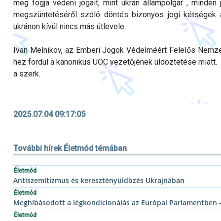
meg fogja védeni jogait, mint ukrán állampolgár , minden
megszüntetéséről szóló döntés bizonyos jogi kétségek al
ukránon kívül nincs más útlevele.
Ivan Melnikov, az Emberi Jogok Védelméért Felelős Nemze
hez fordul a kanonikus UOC vezetőjének üldöztetése miatt.
a szerk.
2025.07.04 09:17:05
További hírek Életmód témában
Életmód
Antiszemitizmus és keresztényüldözés Ukrajnában
Életmód
Meghibásodott a légkondicionálás az Európai Parlamentben -
Életmód