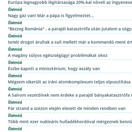
Európa legnagyobb légitársasága 20%-kal növeli az ingyenes
Életmód
Nagy gáz van! Már a pápa is figyelmeztet...
Életmód
"Bezzeg Románia" - a parajdi katasztrófa után jutalom a sógy
Életmód
Ismét drogot árultak a suli mellett már a kommandó ment ér
Életmód
A magány súlyos egészségügyi problémákat okoz
Életmód
Észbe kapott a minisztérium, hogy aszály van
Életmód
Mégsem sikerült az iráni atomkomplexum teljes elpusztítása
Életmód
A Salrom vezetőinek nem érdeke a parajdi bányakatasztrófa
Életmód
Pár strand a szezon elején elesett de minden rendben van
Életmód
Több mint ezer nukleáris hulladékhordóval mérgeznek bennün
Életmód