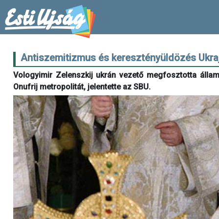
Antiszemitizmus és keresztényüldözés Ukra
Vologyimir Zelenszkij ukrán vezető megfosztotta álla
Onufrij metropolitát, jelentette az SBU.