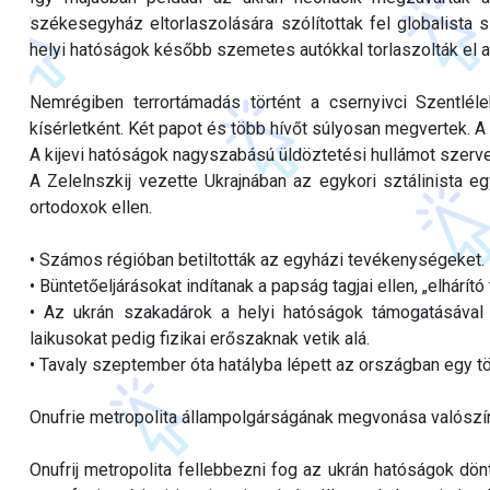
székesegyház eltorlaszolására szólítottak fel globalista s
helyi hatóságok később szemetes autókkal torlaszolták el a 
Nemrégiben terrortámadás történt a csernyivci Szentlé
kísérletként. Két papot és több hívőt súlyosan megvertek. A
A kijevi hatóságok nagyszabású üldöztetési hullámot szer
A Zelelnszkij vezette Ukrajnában az egykori sztálinista 
ortodoxok ellen.
• Számos régióban betiltották az egyházi tevékenységeket.
• Büntetőeljárásokat indítanak a papság tagjai ellen, „elhárít
• Az ukrán szakadárok a helyi hatóságok támogatásával
laikusokat pedig fizikai erőszaknak vetik alá.
• Tavaly szeptember óta hatályba lépett az országban egy tö
Onufrie metropolita állampolgárságának megvonása valószín
Onufrij metropolita fellebbezni fog az ukrán hatóságok dönt