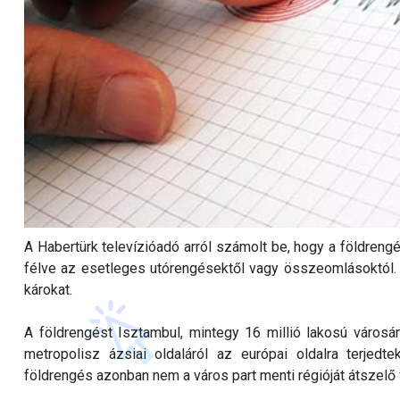
A Habertürk televízióadó arról számolt be, hogy a földreng
félve az esetleges utórengésektől vagy összeomlásoktól.
károkat.
A földrengést Isztambul, mintegy 16 millió lakosú városán
metropolisz ázsiai oldaláról az európai oldalra terjedt
földrengés azonban nem a város part menti régióját átszelő 