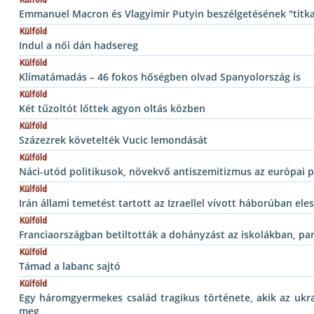
Emmanuel Macron és Vlagyimir Putyin beszélgetésének "titka
Külföld
Indul a női dán hadsereg
Külföld
Klímatámadás – 46 fokos hőségben olvad Spanyolország is
Külföld
Két tűzoltót lőttek agyon oltás közben
Külföld
Százezrek követelték Vucic lemondását
Külföld
Náci-utód politikusok, növekvő antiszemitizmus az európai p
Külföld
Irán állami temetést tartott az Izraellel vívott háborúban el
Külföld
Franciaországban betiltották a dohányzást az iskolákban, p
Külföld
Támad a labanc sajtó
Külföld
Egy háromgyermekes család tragikus története, akik az ukra
meg