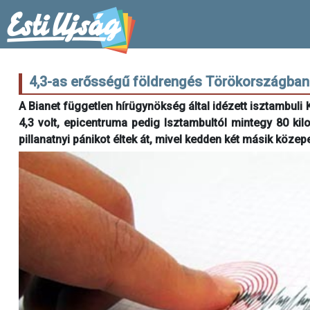
4,3-as erősségű földrengés Törökországban:
A Bianet független hírügynökség által idézett isztambuli 
4,3 volt, epicentruma pedig Isztambultól mintegy 80 kil
pillanatnyi pánikot éltek át, mivel kedden két másik köz