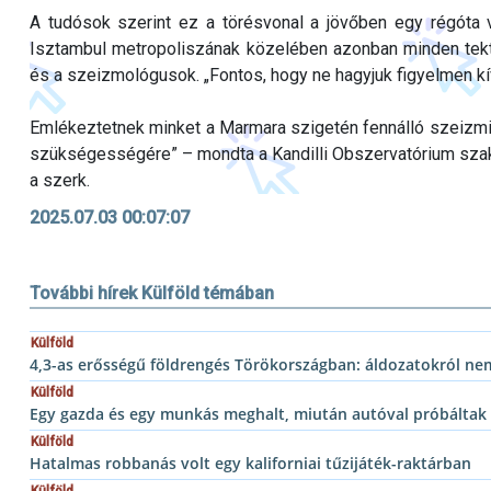
A tudósok szerint ez a törésvonal a jövőben egy régóta v
Isztambul metropoliszának közelében azonban minden tek
és a szeizmológusok. „Fontos, hogy ne hagyjuk figyelmen kí
Emlékeztetnek minket a Marmara szigetén fennálló szeizmi
szükségességére” – mondta a Kandilli Obszervatórium szakem
a szerk.
2025.07.03 00:07:07
További hírek Külföld témában
Külföld
4,3-as erősségű földrengés Törökországban: áldozatokról nem
Külföld
Egy gazda és egy munkás meghalt, miután autóval próbáltak
Külföld
Hatalmas robbanás volt egy kaliforniai tűzijáték-raktárban
Külföld