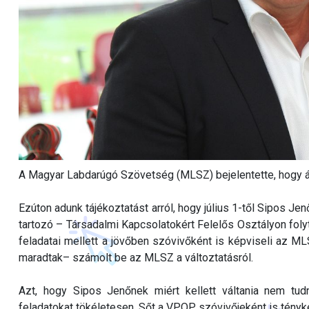
A Magyar Labdarúgó Szövetség (MLSZ) bejelentette, hogy á
Ezúton adunk tájékoztatást arról, hogy július 1-től Sipos J
tartozó – Társadalmi Kapcsolatokért Felelős Osztályon folyt
feladatai mellett a jövőben szóvivőként is képviseli az M
maradtak– számolt be az MLSZ a változtatásról.
Azt, hogy Sipos Jenőnek miért kellett váltania nem tudn
feladatokat tökéletesen. Sőt a VPOP szóvivőjeként is tényked