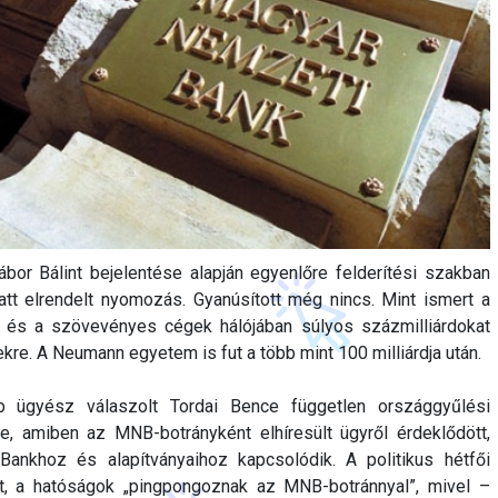
r Bálint bejelentése alapján egyenlőre felderítési szakban
t elrendelt nyomozás. Gyanúsított még nincs. Mint ismert a
n és a szövevényes cégek hálójában súlyos százmilliárdokat
ekre. A Neumann egyetem is fut a több mint 100 milliárdja után.
b ügyész válaszolt Tordai Bence független országgyűlési
re, amiben az MNB-botrányként elhíresült ügyről érdeklődött,
nkhoz és alapítványaihoz kapcsolódik. A politikus hétfői
t, a hatóságok „pingpongoznak az MNB-botránnyal”, mivel –