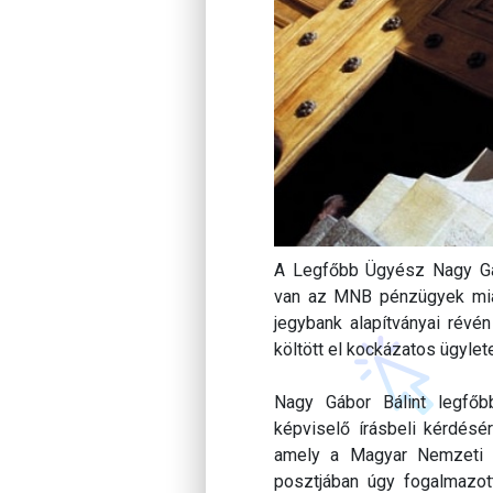
A Legfőbb Ügyész Nagy Gábo
van az MNB pénzügyek miat
jegybank alapítványai révé
költött el kockázatos ügylet
Nagy Gábor Bálint legfőb
képviselő írásbeli kérdésé
amely a Magyar Nemzeti Ba
posztjában úgy fogalmazot