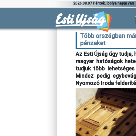
2026.08.07 Péntek, Ibolya napja van
Több országban már 
pénzeket
Az Esti Újság úgy tudja
magyar hatóságok hetek
tudjuk több lehetséges
Mindez pedig egybevág
Nyomozó Iroda felderíté