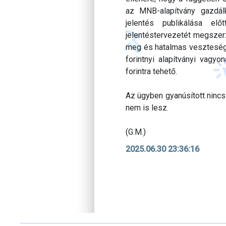
az MNB-alapítvány gazdálk
jelentés publikálása e
jelentéstervezetét megszerz
meg és hatalmas vesztesége
forintnyi alapítványi vagy
forintra tehető.
Az ügyben gyanúsított nincs
nem is lesz.
(G.M.)
2025.06.30 23:36:16