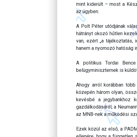
mint kiderült – most a Ké
az ügyben.
A Polt Péter utódjának vála
hátrányt okozó hűtlen kezel
van, ezért „a tájékoztatás,
hanem a nyomozó hatóság irá
A politikus Tordai Benc
belügyminiszternek is küldöt
Ahogy arról korábban több
közepén három olyan, összes
kevésbé a jegybankhoz k
gazdálkodásáról, a Neumann 
az MNB-nek a működési szab
Ezek közül az első, a PADM
ellenére, hogy a független 