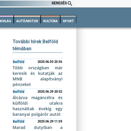
KERESÉS
KVILÁG
AUTÓ/MOTOR
KULTÚRA
SPORT
További hírek Belföld
témában
Belföld
2025.06.30 23:36
Több országban már
keresik és kutatják az
MNB alapítványi
pénzeket
Belföld
2025.06.29 20:52
Álcázva magáncélra és
külföldi utakra
használtak évekig egy
baranyai polgárőr autót
Belföld
2025.06.29 11:39
Marad dutyiban a