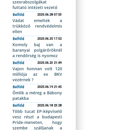
szexrabszolgákat
futtató intézeti vezető
Belföld
2025.06.28 07:53
Vádat emeltek a
trükköző rendvédelmis
ellen
Belföld
2025.06.25 17:52
Komoly baj van a
baranyai polgárőröknél
a rendőrség is nyomoz
Belföld
2025.06.23 21:49
Vajon honnan volt 120
milliója az ex BKV
vezérnek ?
Belföld
2025.06.19 21:45
Ömlik a méreg a Bábony
patakba
Belföld
2025.06.18 23:28
Több tucat EP-képviselő
vesz részt a budapesti
Pride-meneten, hogy
szembe szálljanak a