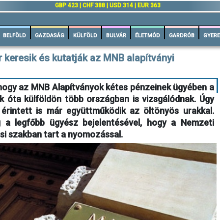
GBP 423 | CHF 388 | USD 314 | EUR 363
BELFÖLD
GAZDASÁG
KÜLFÖLD
BULVÁR
ÉLETMÓD
GARDRÓB
GYERE
keresik és kutatják az MNB alapítványi
, hogy az MNB Alapítványok kétes pénzeinek ügyében a
 óta külföldön több országban is vizsgálódnak. Úgy
 érintett is már együttműködik az öltönyös urakkal.
 a legfőbb ügyész bejelentésével, hogy a Nemzeti
si szakban tart a nyomozással.