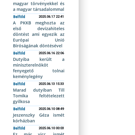
magyar törvényekkel és
a magyar társadalommal
Belföld
2025.06.17 22:41
A PKKB meghozta az
első devizahiteles
döntést ami egyezik az
Európai Unió
Bíróságának döntésével
Belföld
2025.06.16 22:06
Dutyiba került a
miniszterelnököt
fenyegető tolnai
keménylegény
Belföld
2025.06.13 15:33
Marad dutyiban Till
Tomika feltételezett
gyilkosa
Belföld
2025.06.10 08:49
Jeszenszky Géza ismét
kórházban
Belföld
2025.06.10 00:03
Ez már vicc, ismét