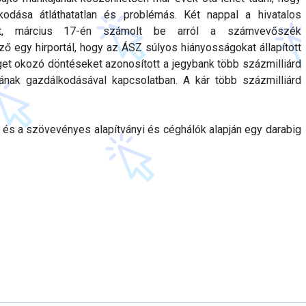
odása átláthatatlan és problémás. Két nappal a hivatalos
lőtt, március 17-én számolt be arról a számvevőszék
ő egy hirportál, hogy az ÁSZ súlyos hiányosságokat állapított
t okozó döntéseket azonosított a jegybank több százmilliárd
onának gazdálkodásával kapcsolatban. A kár több százmilliárd
 és a szövevényes alapítványi és céghálók alapján egy darabig