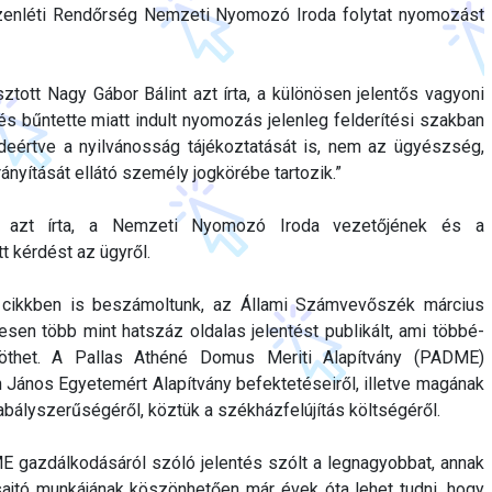
szenléti Rendőrség Nemzeti Nyomozó Iroda folytat nyomozást
sztott Nagy Gábor Bálint azt írta, a különösen jelentős vagyoni
és bűntette miatt indult nyomozás jelenleg felderítési szakban
 ideértve a nyilvánosság tájékoztatását is, nem az ügyészség,
nyítását ellátó személy jogkörébe tartozik.”
e azt írta, a Nemzeti Nyomozó Iroda vezetőjének és a
t kérdést az ügyről.
 cikkben is beszámoltunk, az Állami Számvevőszék március
en több mint hatszáz oldalas jelentést publikált, ami többé-
öthet. A Pallas Athéné Domus Meriti Alapítvány (PADME)
János Egyetemért Alapítvány befektetéseiről, illetve magának
ályszerűségéről, köztük a székházfelújítás költségéről.
E gazdálkodásáról szóló jelentés szólt a legnagyobbat, annak
sajtó munkájának köszönhetően már évek óta lehet tudni, hogy