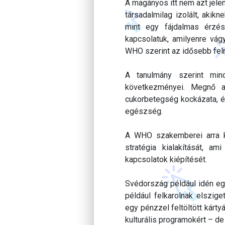
A magányos itt nem azt jele
társadalmilag izolált, akik
mint egy fájdalmas érzés
kapcsolatuk, amilyenre vágy
WHO szerint az idősebb feln
A tanulmány szerint min
következményei. Megnő a
cukorbetegség kockázata, és
egészség.
A WHO szakemberei arra ké
stratégia kialakítását, 
kapcsolatok kiépítését.
Svédország például idén egy
például felkarolnak elszig
egy pénzzel feltöltött kárty
kulturális programokért – de