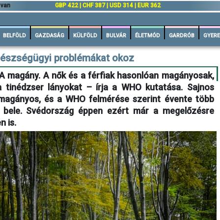
 van
GBP 422 | CHF 387 | USD 314 | EUR 362
BELFÖLD
GAZDASÁG
KÜLFÖLD
BULVÁR
ÉLETMÓD
GARDRÓB
GYERE
észségügyi problémákat okoz
 A magány. A nők és a férfiak hasonlóan magányosak,
a tinédzser lányokat – írja a WHO kutatása. Sajnos
magányos, és a WHO felmérése szerint évente több
 bele. Svédország éppen ezért már a megelőzésre
n is.