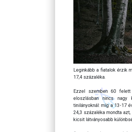
Leginkább a fiatalok érzik m
17,4 százaléka.
Ezzel szemben 60 felett
eloszlásban nincs nagy 
tinilányoknál: míg a 13-17 
24,3 százaléka mondta azt, 
kicsit látványosabb különbsé