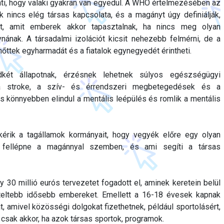
nti, hogy valaki gyakran van egyedül. A WHO értelmezésében az
nek nincs elég társas kapcsolata, és a magányt úgy definiálják,
t, amit emberek akkor tapasztalnak, ha nincs meg olyan
nának. A társadalmi izolációt kicsit nehezebb felmérni, de a
őttek egyharmadát és a fiatalok egynegyedét érintheti.
dkét állapotnak, érzésnek lehetnek súlyos egészségügyi
 stroke, a szív- és érrendszeri megbetegedések és a
 könnyebben elindul a mentális leépülés és romlik a mentális
rik a tagállamok kormányait, hogy vegyék előre egy olyan
ami fellépne a magánnyal szemben, és ami segíti a társas
 30 millió eurós tervezetet fogadott el, aminek keretein belül
eteltebb idősebb embereket. Emellett a 16-18 évesek kapnak
át, amivel közösségi dolgokat fizethetnek, például sportolásért,
 csak akkor, ha azok társas sportok, programok.