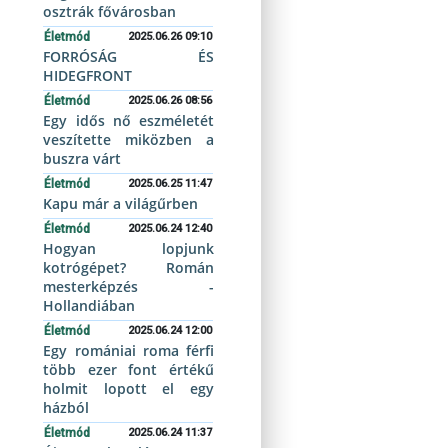
osztrák fővárosban
Életmód
2025.06.26 09:10
FORRÓSÁG ÉS
HIDEGFRONT
Életmód
2025.06.26 08:56
Egy idős nő eszméletét
veszítette miközben a
buszra várt
Életmód
2025.06.25 11:47
Kapu már a világűrben
Életmód
2025.06.24 12:40
Hogyan lopjunk
kotrógépet? Román
mesterképzés -
Hollandiában
Életmód
2025.06.24 12:00
Egy romániai roma férfi
több ezer font értékű
holmit lopott el egy
házból
Életmód
2025.06.24 11:37