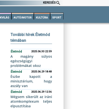
KERESÉS
KVILÁG
AUTÓ/MOTOR
KULTÚRA
SPORT
További hírek Életmód
témában
Életmód
2025.06.30 22:59
A magány súlyos
egészségügyi
problémákat okoz
Életmód
2025.06.29 18:48
Észbe kapott a
minisztérium, hogy
aszály van
Életmód
2025.06.29 12:36
Mégsem sikerült az iráni
atomkomplexum teljes
elpusztítása