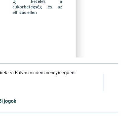
Új kezelés a
cukorbetegség és az
elhízás ellen
Hírek és Bulvár minden mennyiségben!
ői jogok
Cookie beállítások testre szabása