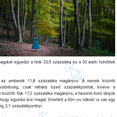
agukat egyedül: a tinik 20,9 százaléka és a 30 alatti felnőttek
 az emberek 11,8 százaléka magányos. A nemek közötti
különbség, csak néhány tized százalékpontok, kivéve a
év közötti fiúk 17,2 százaléka magányos, a hasonló korú lányok
hogy egyedül érzi magát. Emellett a 60+-os nőknél is van egy
g, 3,1 százalékpontnyi.