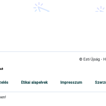
© Esti Újság - 
zelés
Etikai alapelvek
Impresszum
Szerz
ben!