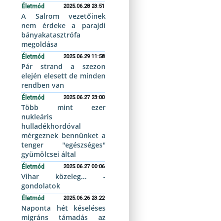
Életmód
2025.06.28 23:51
A Salrom vezetőinek
nem érdeke a parajdi
bányakatasztrófa
megoldása
Életmód
2025.06.29 11:58
Pár strand a szezon
elején elesett de minden
rendben van
Életmód
2025.06.27 23:00
Több mint ezer
nukleáris
hulladékhordóval
mérgeznek bennünket a
tenger "egészséges"
gyümölcsei által
Életmód
2025.06.27 00:06
Vihar közeleg... -
gondolatok
Életmód
2025.06.26 23:22
Naponta hét késeléses
migráns támadás az