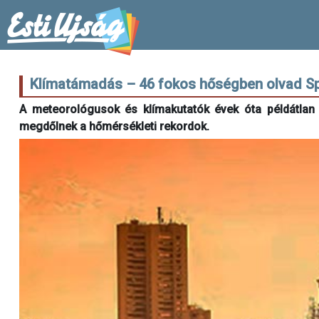
Klímatámadás – 46 fokos hőségben olvad Sp
A meteorológusok és klímakutatók évek óta példátlan 
megdőlnek a hőmérsékleti rekordok.