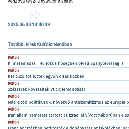
vonzóvá teszi a nyaralóhelyeket.
2025.06.30 13:40:39
További hírek Külföld témában
Külföld
Klímatámadás – 46 fokos hőségben olvad Spanyolország is
Külföld
Két tűzoltót lőttek agyon oltás közben
Külföld
Százezrek követelték Vucic lemondását
Külföld
Náci-utód politikusok, növekvő antiszemitizmus az európai p
Külföld
Irán állami temetést tartott az Izraellel vívott háborúban el
Külföld
Franciaországban betiltották a dohányzást az iskolákban, p