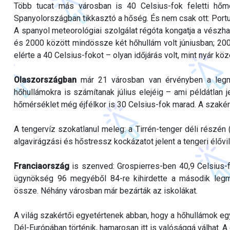
Több tucat más városban is 40 Celsius-fok feletti hőmér
Spanyolországban tikkasztó a hőség. És nem csak ott: Portug
A spanyol meteorológiai szolgálat régóta kongatja a vészha
és 2000 között mindössze két hőhullám volt júniusban; 20
elérte a 40 Celsius-fokot – olyan időjárás volt, mint nyár kö
Olaszországban
már 21 városban van érvényben a legma
hőhullámokra is számítanak július elejéig – ami példátlan
hőmérséklet még éjfélkor is 30 Celsius-fok marad. A szakér
A tengervíz szokatlanul meleg: a Tirrén-tenger déli részén (
algavirágzási és hőstressz kockázatot jelent a tengeri élővi
Franciaország
is szenved: Grospierres-ben 40,9 Celsius-f
ügynökség 96 megyéből 84-re kihirdette a második legmag
össze. Néhány városban már bezárták az iskolákat.
A világ szakértői egyetértenek abban, hogy a hőhullámok 
Dél-Európában történik, hamarosan itt is valósággá válhat. A