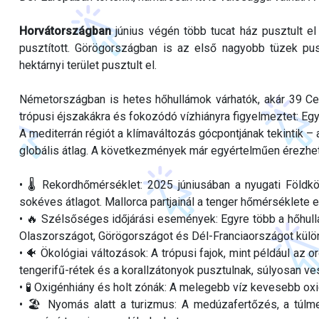
Horvátországban
június végén több tucat ház pusztult el
pusztított. Görögországban is az első nagyobb tüzek pu
hektárnyi terület pusztult el.
Németországban is hetes hőhullámok várhatók, akár 39 Ce
trópusi éjszakákra és fokozódó vízhiányra figyelmeztet: Egy
A mediterrán régiót a klímaváltozás gócpontjának tekintik –
globális átlag. A következmények már egyértelműen érezhe
• 🌡️ Rekordhőmérséklet: 2025 júniusában a nyugati Földk
sokéves átlagot. Mallorca partjainál a tenger hőmérséklete 
• 🔥 Szélsőséges időjárási események: Egyre több a hőhul
Olaszországot, Görögországot és Dél-Franciaországot külön
• 🐠 Ökológiai változások: A trópusi fajok, mint például az o
tengerifű-rétek és a korallzátonyok pusztulnak, súlyosan ve
• 🧪 Oxigénhiány és holt zónák: A melegebb víz kevesebb ox
• 🏖️ Nyomás alatt a turizmus: A medúzafertőzés, a túlm