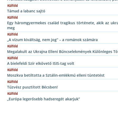
Külföld
Támad a labanc sajtó
Külföld
Egy háromgyermekes család tragikus története, akik az ukra
meg
Külföld
„A vízum kiváltság, nem jog” – a románok számára
Külföld
Megalakult az Ukrajna Elleni Bűncselekmények Különleges T
Külföld
A bielefeldi Szír elkövető ISIS-tag volt
Külföld
Moszkva betiltotta a Sztálin-emlékmű elleni tüntetést
Külföld
Tűzvész pusztított Bécsben!
Külföld
„Európa legerősebb hadseregét akarjuk”