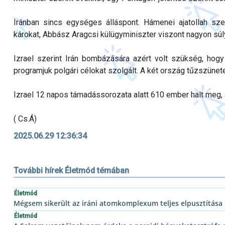
Iránban sincs egységes álláspont. Hámenei ajatollah sz
károkat, Abbász Aragcsi külügyminiszter viszont nagyon súlyo
Izrael szerint Irán bombázására azért volt szükség, hogy 
programjuk polgári célokat szolgált. A két ország tűzszünete
Izrael 12 napos támadássorozata alatt 610 ember halt meg, 
( Cs.Á)
2025.06.29 12:36:34
További hírek Életmód témában
Életmód
Mégsem sikerült az iráni atomkomplexum teljes elpusztítása
Életmód