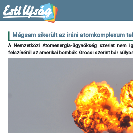
Mégsem sikerült az iráni atomkomplexum tel
A Nemzetközi Atomenergia-ügynökség szerint nem igaz
felszínéről az amerikai bombák. Grossi szerint bár súlyos 