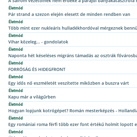
A Salrom vezetőinek nem érdeke a parajdi bányakatasztrófa
Életmód
Pár strand a szezon elején elesett de minden rendben van
Életmód
Több mint ezer nukleáris hulladékhordóval mérgeznek bennün
Életmód
Vihar közeleg... - gondolatok
Életmód
Naponta hét késeléses migráns támadás az osztrák fővárosb
Életmód
FORRÓSÁG ÉS HIDEGFRONT
Életmód
Egy idős nő eszméletét veszítette miközben a buszra várt
Életmód
Kapu már a világűrben
Életmód
Hogyan lopjunk kotrógépet? Román mesterképzés - Holland
Életmód
Egy romániai roma férfi több ezer font értékű holmit lopott e
Életmód