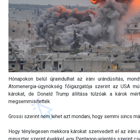
Hónapokon belül újraindulhat az iráni urándúsítás, mo
Atomenergia-ügynökség főigazgatója szerint az USA múl
károkat, de Donald Trump állítása túlzóak a károk mér
megsemmisítették.
Grossi szerint nem lehet azt mondani, hogy semmi sincs már
Hogy ténylegesen mekkora károkat szenvedett el az iráni 
miniszter szerint évekkel, egy Pentagon-jelentés szerint cs