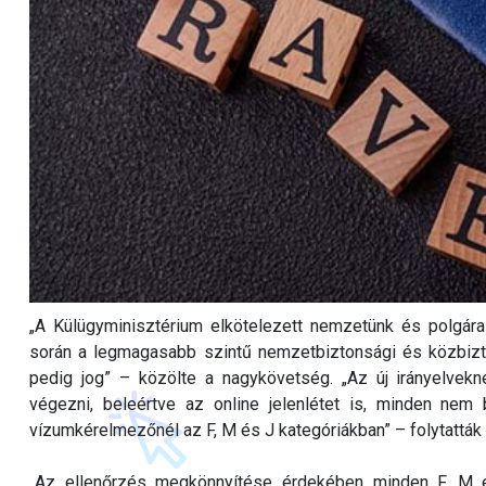
„A Külügyminisztérium elkötelezett nemzetünk és polgára
során a legmagasabb szintű nemzetbiztonsági és közbizton
pedig jog” – közölte a nagykövetség. „Az új irányelvekn
végezni, beleértve az online jelenlétet is, minden nem
vízumkérelmezőnél az F, M és J kategóriákban” – folytatták a
„Az ellenőrzés megkönnyítése érdekében minden F, M é