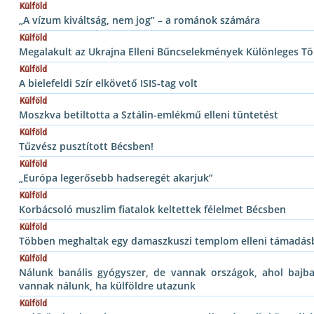
Külföld
„A vízum kiváltság, nem jog” – a románok számára
Külföld
Megalakult az Ukrajna Elleni Bűncselekmények Különleges T
Külföld
A bielefeldi Szír elkövető ISIS-tag volt
Külföld
Moszkva betiltotta a Sztálin-emlékmű elleni tüntetést
Külföld
Tűzvész pusztított Bécsben!
Külföld
„Európa legerősebb hadseregét akarjuk”
Külföld
Korbácsoló muszlim fiatalok keltettek félelmet Bécsben
Külföld
Többen meghaltak egy damaszkuszi templom elleni támadás
Külföld
Nálunk banális gyógyszer, de vannak országok, ahol baj
vannak nálunk, ha külföldre utazunk
Külföld