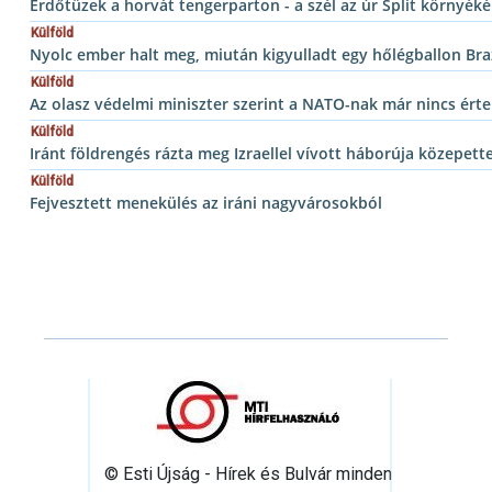
Erdőtüzek a horvát tengerparton - a szél az úr Split környékén
Külföld
Nyolc ember halt meg, miután kigyulladt egy hőlégballon Braz
Külföld
Az olasz védelmi miniszter szerint a NATO-nak már nincs érte
Külföld
Iránt földrengés rázta meg Izraellel vívott háborúja közepett
Külföld
Fejvesztett menekülés az iráni nagyvárosokból
© Esti Újság - Hírek és Bulvár minden