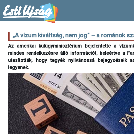
„A vízum kiváltság, nem jog” – a románok s
Az amerikai külügyminisztérium bejelentette a vízumké
minden rendelkezésre álló információt, beleértve a Fac
utasították, hogy tegyék nyilvánossá bejegyzéseik a
legyenek.