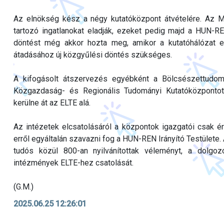
Az elnökség kész a négy kutatóközpont átvételére. A
tartozó ingatlanokat eladják, ezeket pedig majd a HUN-R
döntést még akkor hozta meg, amikor a kutatóhálózat e
átadásához új közgyűlési döntés szükséges.
A kifogásolt átszervezés egyébként a Bölcsészettudomá
Közgazdaság- és Regionális Tudományi Kutatóközpontot
kerülne át az ELTE alá.
Az intézetek elcsatolásáról a központok igazgatói csak ért
erről egyáltalán szavazni fog a HUN-REN Irányító Testülete. 
tudós közül 800-an nyilvánítottak véleményt, a dolgoz
intézmények ELTE-hez csatolását.
(G.M.)
2025.06.25 12:26:01