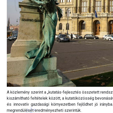
A közlemény szerint a „kutatás-fejlesztés összetett rendsz
kiszámítható feltételek között, a kutatóközösség bevonás
és innovatív gazdasági környezetben fejlődhet jó irányb
megrendülését eredményezheti szerintük.