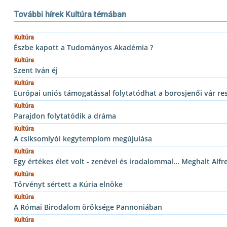
További hírek Kultúra témában
Kultúra
Észbe kapott a Tudományos Akadémia ?
Kultúra
Szent Iván éj
Kultúra
Európai uniós támogatással folytatódhat a borosjenői vár re
Kultúra
Parajdon folytatódik a dráma
Kultúra
A csíksomlyói kegytemplom megújulása
Kultúra
Egy értékes élet volt - zenével és irodalommal... Meghalt Alf
Kultúra
Törvényt sértett a Kúria elnöke
Kultúra
A Római Birodalom öröksége Pannoniában
Kultúra