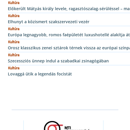
Kultúra
Előkerült Mátyás király levele, ragasztószalag-sérüléssel – m
Kultúra
Elhunyt a közismert szakszervezeti vezér
Kultúra
Európa legnagyobb, romos faépületét luxushotellé alakítja át
Kultúra
Orosz klasszikus zenei sztárok térnek vissza az európai szín
Kultúra
Szecessziós ünnep indul a szabadkai zsinagógában
Kultúra
Lovaggá ütik a legendás focistát