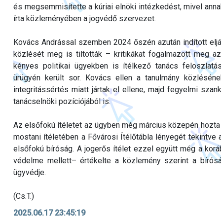
és megsemmisítette a kúriai elnöki intézkedést, mivel an
írta közleményében a jogvédő szervezet.
Kovács Andrással szemben 2024 őszén azután indított elj
közlését meg is tiltották – kritikákat fogalmazott meg 
kényes politikai ügyekben is ítélkező tanács feloszlat
ürügyén került sor. Kovács ellen a tanulmány közlésének
integritássértés miatt jártak el ellene, majd fegyelmi szan
tanácselnöki pozíciójából is.
Az elsőfokú ítéletet az ügyben még március közepén hozta 
mostani ítéletében a Fővárosi Ítélőtábla lényegét tekintve 
elsőfokú bíróság. A jogerős ítélet ezzel együtt még a korá
védelme mellett– értékelte a közlemény szerint a bírós
ügyvédje.
(Cs.T.)
2025.06.17 23:45:19