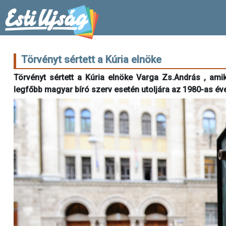
Törvényt sértett a Kúria elnöke
Törvényt sértett a Kúria elnöke Varga Zs.András , amik
legfőbb magyar bíró szerv esetén utoljára az 1980-as év