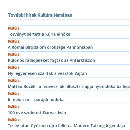
További hírek Kultúra témában
Kultúra
Törvényt sértett a Kúria elnöke
Kultúra
A Római Birodalom öröksége Pannoniában
Kultúra
Különös rádiójeleket fogtak az Antarktiszon
Kultúra
Nyílegyenesen szálltak a vesszők Zajtán
Kultúra
Matteo Bocelli, a művész, aki illusztris apja nyomdokaiba lép
Kultúra
In meoriam - parajdi hódok...
Kultúra
100 éve született Darvas Iván
Kultúra
Tíz év után Győrben újra fellép a Modern Talking legendája