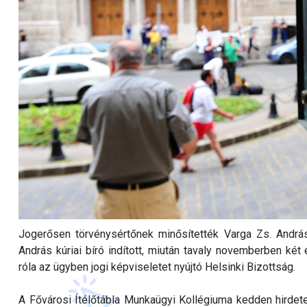
Jogerősen törvénysértőnek minősítették Varga Zs. Andrá
András kúriai bíró indított, miután tavaly novemberben két
róla az ügyben jogi képviseletet nyújtó Helsinki Bizottság.
A Fővárosi Ítélőtábla Munkaügyi Kollégiuma kedden hirdetet