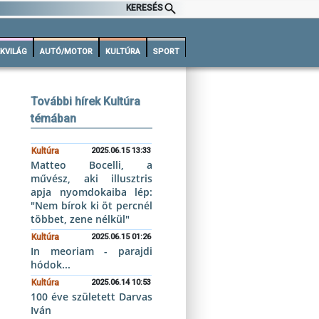
KERESÉS
KVILÁG
AUTÓ/MOTOR
KULTÚRA
SPORT
További hírek Kultúra
témában
Kultúra
2025.06.15 13:33
Matteo Bocelli, a
művész, aki illusztris
apja nyomdokaiba lép:
"Nem bírok ki öt percnél
többet, zene nélkül"
Kultúra
2025.06.15 01:26
In meoriam - parajdi
hódok...
Kultúra
2025.06.14 10:53
100 éve született Darvas
Iván