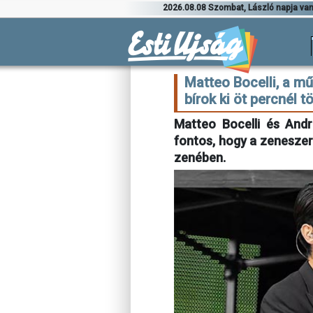
2026.08.08 Szombat, László napja va
Matteo Bocelli, a mű
bírok ki öt percnél t
Matteo Bocelli és And
fontos, hogy a zeneszer
zenében.