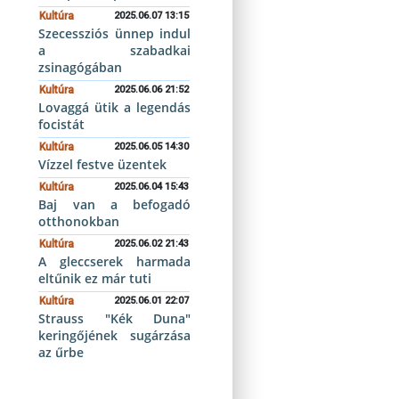
Kultúra
2025.06.07 13:15
Szecessziós ünnep indul
a szabadkai
zsinagógában
Kultúra
2025.06.06 21:52
Lovaggá ütik a legendás
focistát
Kultúra
2025.06.05 14:30
Vízzel festve üzentek
Kultúra
2025.06.04 15:43
Baj van a befogadó
otthonokban
Kultúra
2025.06.02 21:43
A gleccserek harmada
eltűnik ez már tuti
Kultúra
2025.06.01 22:07
Strauss "Kék Duna"
keringőjének sugárzása
az űrbe