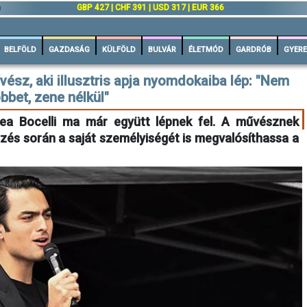
n
GBP 427 | CHF 391 | USD 317 | EUR 366
BELFÖLD
GAZDASÁG
KÜLFÖLD
BULVÁR
ÉLETMÓD
GARDRÓB
GYERE
vész, aki illusztris apja nyomdokaiba lép: "Nem
öbbet, zene nélkül"
rea Bocelli ma már együtt lépnek fel. A művésznek
zés során a saját személyiségét is megvalósíthassa a