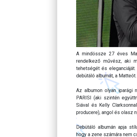
A mindössze 27 éves Matte
rendelkező művész, aki mag
tehetségét és eleganciáját.
debütáló albumát, a Matteót.
Az albumon olyan iparági 
PARISI (aki szintén együtt
Siával és Kelly Clarksonna
producere), angol és olasz n
Debütáló albumán apja stíl
hogy a zene számára nem cs