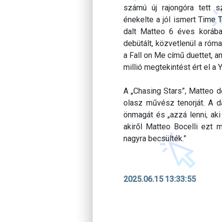
számú új rajongóra tett s
énekelte a jól ismert Time 
dalt Matteo 6 éves korába
debütált, közvetlenül a ró
a Fall on Me című duettet, 
millió megtekintést ért el a
A „Chasing Stars”, Matteo d
olasz művész tenorját. A da
önmagát és „azzá lenni, aki 
akiről Matteo Bocelli ezt m
nagyra becsülték.”
2025.06.15 13:33:55