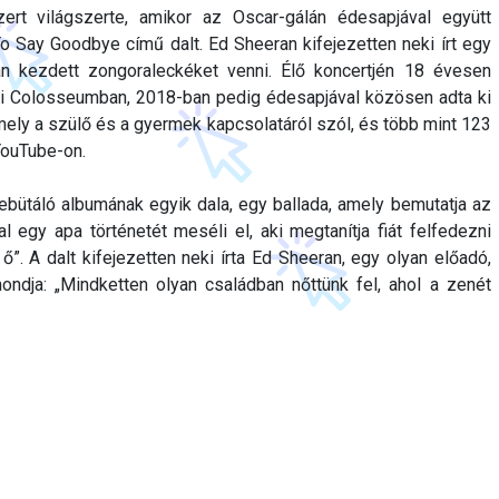
zert világszerte, amikor az Oscar-gálán édesapjával együtt
To Say Goodbye című dalt. Ed Sheeran kifejezetten neki írt egy
n kezdett zongoraleckéket venni. Élő koncertjén 18 évesen
mai Colosseumban, 2018-ban pedig édesapjával közösen adta ki
amely a szülő és a gyermek kapcsolatáról szól, és több mint 123
 YouTube-on.
ebütáló albumának egyik dala, egy ballada, amely bemutatja az
l egy apa történetét meséli el, aki megtanítja fiát felfedezni
ő”. A dalt kifejezetten neki írta Ed Sheeran, egy olyan előadó,
ondja: „Mindketten olyan családban nőttünk fel, ahol a zenét