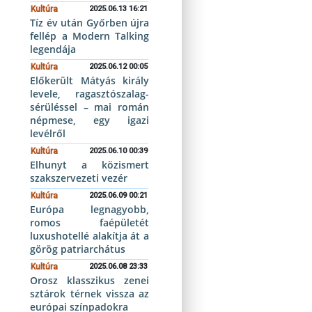
Kultúra
2025.06.13 16:21
Tíz év után Győrben újra
fellép a Modern Talking
legendája
Kultúra
2025.06.12 00:05
Előkerült Mátyás király
levele, ragasztószalag-
sérüléssel – mai román
népmese, egy igazi
levélről
Kultúra
2025.06.10 00:39
Elhunyt a közismert
szakszervezeti vezér
Kultúra
2025.06.09 00:21
Európa legnagyobb,
romos faépületét
luxushotellé alakítja át a
görög patriarchátus
Kultúra
2025.06.08 23:33
Orosz klasszikus zenei
sztárok térnek vissza az
európai színpadokra