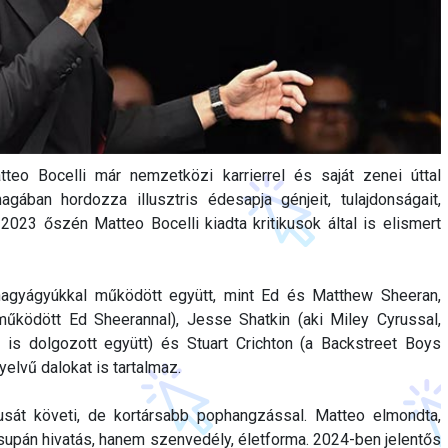
o Bocelli már nemzetközi karrierrel és saját zenei úttal
ában hordozza illusztris édesapja génjeit, tulajdonságait,
 2023 őszén Matteo Bocelli kiadta kritikusok által is elismert
nagyágyúkkal működött együtt, mint Ed és Matthew Sheeran,
működött Ed Sheerannal), Jesse Shatkin (aki Miley Cyrussal,
l is dolgozott együtt) és Stuart Crichton (a Backstreet Boys
yelvű dalokat is tartalmaz.
usát követi, de kortársabb pophangzással. Matteo elmondta,
upán hivatás, hanem szenvedély, életforma. 2024-ben jelentős