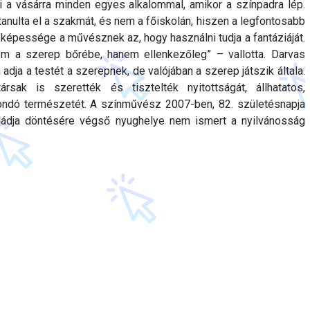
zi a vásárra minden egyes alkalommal, amikor a színpadra lép.
 tanulta el a szakmát, és nem a főiskolán, hiszen a legfontosabb
képessége a művésznek az, hogy használni tudja a fantáziáját.
m a szerep bőrébe, hanem ellenkezőleg” – vallotta. Darvas
 adja a testét a szerepnek, de valójában a szerep játszik általa.
sak is szerették és tisztelték nyitottságát, állhatatos,
ndó természetét. A színművész 2007-ben, 82. születésnapja
saládja döntésére végső nyughelye nem ismert a nyilvánosság