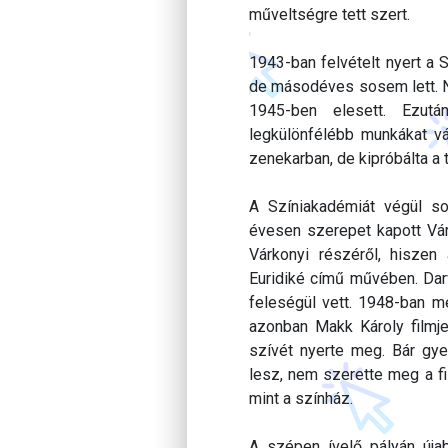
műveltségre tett szert.
1943-ban felvételt nyert a 
de másodéves sosem lett. N
1945-ben elesett. Ezutá
legkülönfélébb munkákat vál
zenekarban, de kipróbálta a 
A Színiakadémiát végül s
évesen szerepet kapott Vá
Várkonyi részéről, hiszen
Euridiké című művében. Darv
feleségül vett. 1948-ban m
azonban Makk Károly filmje,
szívét nyerte meg. Bár gy
lesz, nem szerette meg a fi
mint a színház.
A szépen ívelő pályán úja