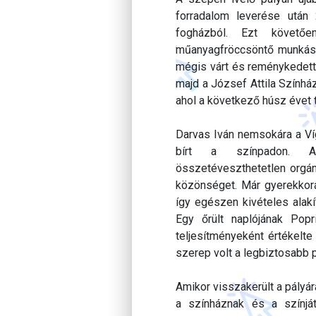
forradalom leverése után 
fogházból. Ezt követőe
műanyagfröccsöntő munkás v
mégis várt és reménykedett 
majd a József Attila Szính
ahol a következő húsz évet t
Darvas Iván nemsokára a Víg
bírt a színpadon. Ari
összetéveszthetetlen orgá
közönséget. Már gyerekkoráb
így egészen kivételes alak
Egy őrült naplójának Popr
teljesítményeként értékelte
szerep volt a legbiztosabb 
Amikor visszakerült a pályár
a színháznak és a színjá