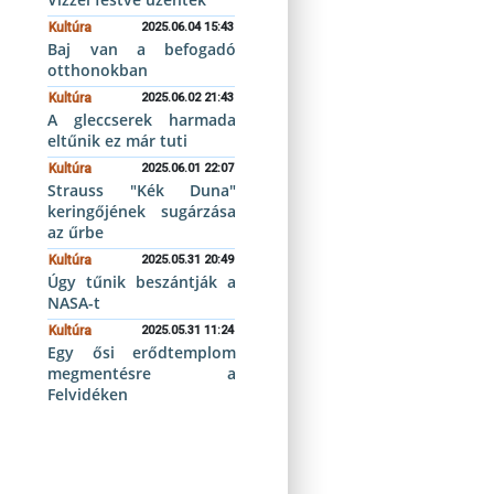
Kultúra
2025.06.04 15:43
Baj van a befogadó
otthonokban
Kultúra
2025.06.02 21:43
A gleccserek harmada
eltűnik ez már tuti
Kultúra
2025.06.01 22:07
Strauss "Kék Duna"
keringőjének sugárzása
az űrbe
Kultúra
2025.05.31 20:49
Úgy tűnik beszántják a
NASA-t
Kultúra
2025.05.31 11:24
Egy ősi erődtemplom
megmentésre a
Felvidéken