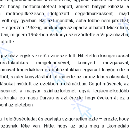
22 hónap börtönbüntetést kapott, amiért bátyját kihozta a
n metróépítkezésen dolgozott segédmunkásként, majd
olt egy gyárban. Bár azt mondták, soha többé nem játszhat,
– egészen 1963-ig, amikor újra színpadra állhatott Miskolcon,
ázban, mígnem 1965-ben Várkonyi szerződtette a Vígszínházba,
öltötte.
színház egyik vezető színésze lett. Hihetetlen kisugárzással
sztokratikus megjelenésével, könnyed mozgásával,
numával tragédiákban és bohózatokban egyaránt lenyűgözte a
ól, szülei könyvtárából jól ismerte az orosz klasszikusokat,
ításokat nyújtott az ezekben a drámákban. Gogol művének, az
iscsinjét a magyar színháztörténet egyik legkiemelkedőbb
 a kritika, és maga Darvas is azt érezte, hogy éveken át ez a
pont az életében.
a, felelősségtudat és egyfajta szigor jellemezte – érezte, hogy
tszásnak tétje van. Hitte, hogy az adja meg a „komédiás