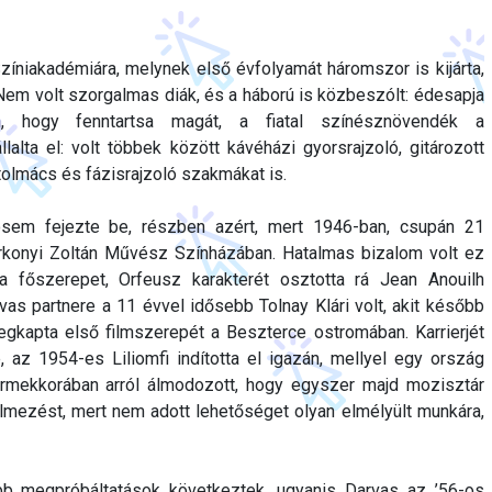
Színiakadémiára, melynek első évfolyamát háromszor is kijárta,
em volt szorgalmas diák, és a háború is közbeszólt: édesapja
n, hogy fenntartsa magát, a fiatal színésznövendék a
lalta el: volt többek között kávéházi gyorsrajzoló, gitározott
tolmács és fázisrajzoló szakmákat is.
osem fejezte be, részben azért, mert 1946-ban, csupán 21
rkonyi Zoltán Művész Színházában. Hatalmas bizalom volt ez
 a főszerepet, Orfeusz karakterét osztotta rá Jean Anouilh
as partnere a 11 évvel idősebb Tolnay Klári volt, akit később
egkapta első filmszerepét a Beszterce ostromában. Karrierjét
 az 1954-es Liliomfi indította el igazán, mellyel egy ország
ermekkorában arról álmodozott, hogy egyszer majd mozisztár
lmezést, mert nem adott lehetőséget olyan elmélyült munkára,
bb megpróbáltatások következtek, ugyanis Darvas az ’56-os