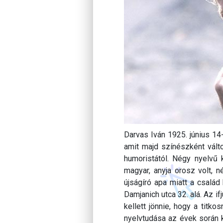
Darvas Iván 1925. június 14
amit majd színészként vált
humoristától. Négy nyelvű 
magyar, anyja orosz volt, n
újságíró apa miatt a család
Damjanich utca 32. alá. Az i
kellett jönnie, hogy a titk
nyelvtudása az évek során k