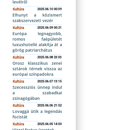
levélről
Kultúra
2025.06.10 00:39
Elhunyt a közismert
szakszervezeti vezér
Kultúra
2025.06.09 00:21
Európa legnagyobb,
romos faépületét
luxushotellé alakítja át a
görög patriarchátus
Kultúra
2025.06.08 23:33
Orosz klasszikus zenei
sztárok térnek vissza az
európai színpadokra
Kultúra
2025.06.07 13:15
Szecessziós ünnep indul
a szabadkai
zsinagógában
Kultúra
2025.06.06 21:52
Lovaggá ütik a legendás
focistát
Kultúra
2025.06.05 14:30
Vízzel festve üzentek