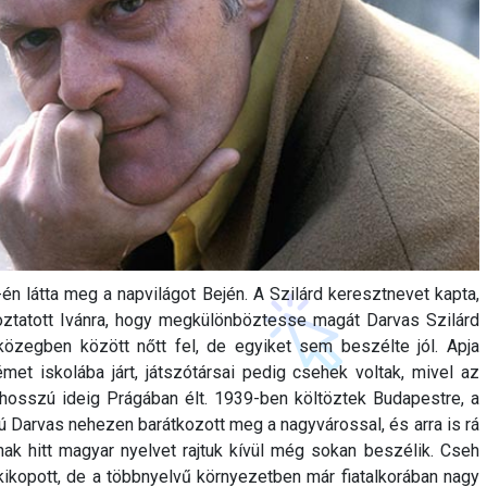
-én látta meg a napvilágot Bején. A Szilárd keresztnevet kapta,
oztatott Ivánra, hogy megkülönböztesse magát Darvas Szilárd
közegben között nőtt fel, de egyiket sem beszélte jól. Apja
émet iskolába járt, játszótársai pedig csehek voltak, mivel az
 hosszú ideig Prágában élt. 1939-ben költöztek Budapestre, a
fjú Darvas nehezen barátkozott meg a nagyvárossal, és arra is rá
osnak hitt magyar nyelvet rajtuk kívül még sokan beszélik. Cseh
ikopott, de a többnyelvű környezetben már fiatalkorában nagy