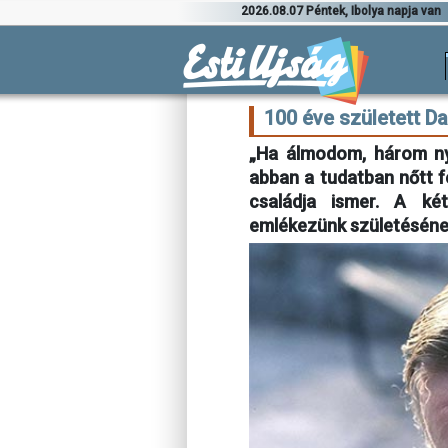
2026.08.07 Péntek, Ibolya napja van
100 éve született Da
„Ha álmodom, három ny
abban a tudatban nőtt fe
családja ismer. A két
emlékezünk születésének