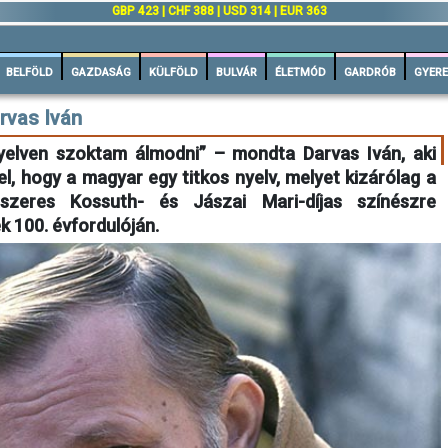
GBP 423 | CHF 388 | USD 314 | EUR 363
BELFÖLD
GAZDASÁG
KÜLFÖLD
BULVÁR
ÉLETMÓD
GARDRÓB
GYERE
rvas Iván
elven szoktam álmodni” – mondta Darvas Iván, aki
l, hogy a magyar egy titkos nyelv, melyet kizárólag a
szeres Kossuth- és Jászai Mari-díjas színészre
 100. évfordulóján.