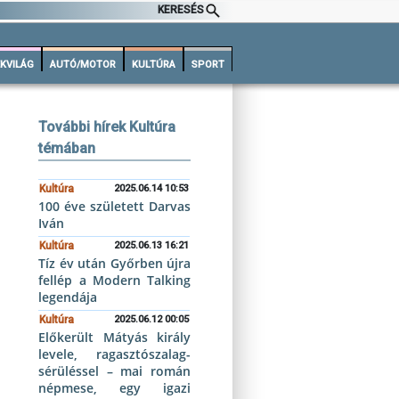
KERESÉS
KVILÁG
AUTÓ/MOTOR
KULTÚRA
SPORT
További hírek Kultúra
témában
Kultúra
2025.06.14 10:53
100 éve született Darvas
Iván
Kultúra
2025.06.13 16:21
Tíz év után Győrben újra
fellép a Modern Talking
legendája
Kultúra
2025.06.12 00:05
Előkerült Mátyás király
levele, ragasztószalag-
sérüléssel – mai román
népmese, egy igazi