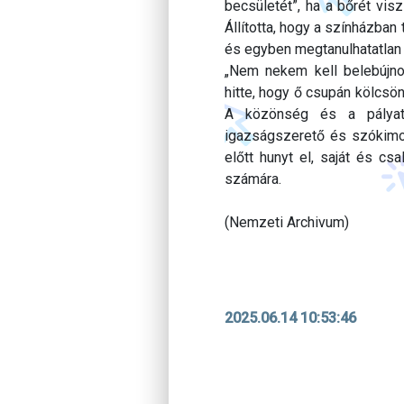
becsületét”, ha a bőrét vis
Állította, hogy a színházban
és egyben megtanulhatatlan 
„Nem nekem kell belebújno
hitte, hogy ő csupán kölcsön
A közönség és a pályatár
igazságszerető és szókimo
előtt hunyt el, saját és c
számára.
(Nemzeti Archivum)
2025.06.14 10:53:46