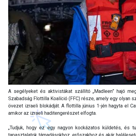
A segélyeket és aktivistákat szállító „Madleen” hajó meg
Szabadság Flottilla Koalíció (FFC) része, amely egy olyan s
övezet izraeli blokádját. A flottilla június 1-jén hagyta el 
amikor az izraeli haditengerészet elfogta.
„Tudjuk, hogy ez egy nagyon kockázatos küldetés, és tu
tapasztalatok támadásokhoz, erőszakhoz és akár halálese