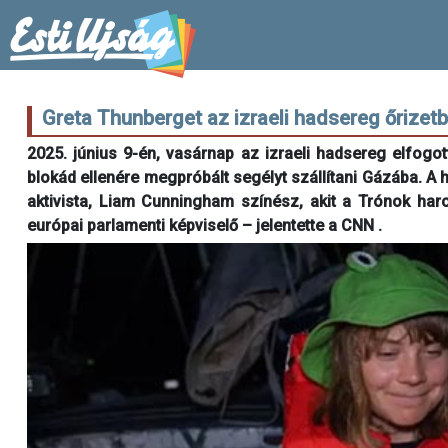
Greta Thunberget az izraeli hadsereg őrizetb
2025. június 9-én, vasárnap az izraeli hadsereg elfogott
blokád ellenére megpróbált segélyt szállítani Gázába. A
aktivista, Liam Cunningham színész, akit a Trónok har
európai parlamenti képviselő – jelentette a CNN .