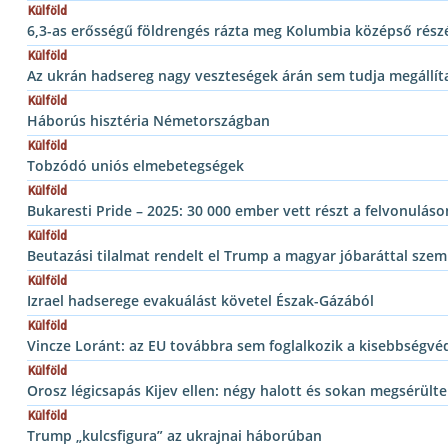
Külföld
6,3-as erősségű földrengés rázta meg Kolumbia középső rész
Külföld
Az ukrán hadsereg nagy veszteségek árán sem tudja megállít
Külföld
Háborús hisztéria Németországban
Külföld
Tobzódó uniós elmebetegségek
Külföld
Bukaresti Pride – 2025: 30 000 ember vett részt a felvonuláso
Külföld
Beutazási tilalmat rendelt el Trump a magyar jóbaráttal szem
Külföld
Izrael hadserege evakuálást követel Észak-Gázából
Külföld
Vincze Loránt: az EU továbbra sem foglalkozik a kisebbségv
Külföld
Orosz légicsapás Kijev ellen: négy halott és sokan megsérült
Külföld
Trump „kulcsfigura” az ukrajnai háborúban