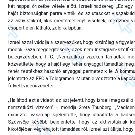
két nappal őrizetbe vétele előtt. Izraeli hadsereg: „Ez egy
hajót biztonságban partra vitték, és az utasokat visszakü
az aktivistákról, akik mentőmellényt viselnek, miközben 
csoport élén látható, zöld kalapban.
Izrael azzal vádolja a szervezőket, hogy kizárólag a figyele
módok Gáza megsegítésére, ezek nem Instagram-szelfikről
bejegyzésében. FFC: „Nemzetközi vizeken támadtak meg
közvetítette, hogy a hajót egy fehér anyaggal támadták meg, 
fehér festékhez hasonló anyaggal permetezik le. A kommun
jelentette az FFC a Telegramon. Miután elvesztette a kapcso
felvett videóüzeneteit.
„Ha látod ezt a videót, az azt jelenti, hogy izraeli megszáll
nemzetközi vizeken” – mondja Greta Thunberg. „Madleen”
miniszter vasárnap kijelentette, hogy utasította a had
Szóvivője később bejelentette, hogy az aktivistáknak 
kikötőjében végrehajtott támadásairól. Izrael azt állítja, h