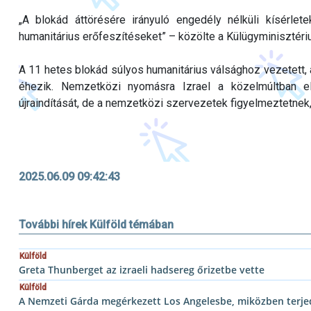
„A blokád áttörésére irányuló engedély nélküli kísérlet
humanitárius erőfeszítéseket” – közölte a Külügyminisztéri
A 11 hetes blokád súlyos humanitárius válsághoz vezetett, 
éhezik. Nemzetközi nyomásra Izrael a közelmúltban e
újraindítását, de a nemzetközi szervezetek figyelmeztetnek
2025.06.09 09:42:43
További hírek Külföld témában
Külföld
Greta Thunberget az izraeli hadsereg őrizetbe vette
Külföld
A Nemzeti Gárda megérkezett Los Angelesbe, miközben terjed